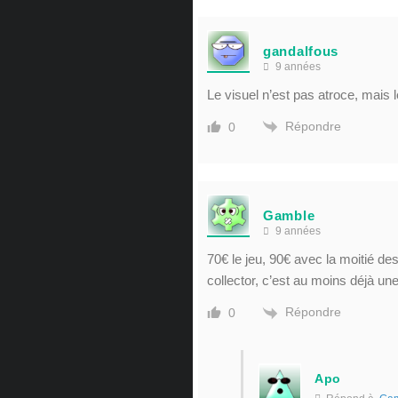
gandalfous
9 années
Le visuel n’est pas atroce, mais le
Répondre
0
Gamble
9 années
70€ le jeu, 90€ avec la moitié d
collector, c’est au moins déjà une
Répondre
0
Apo