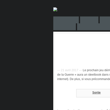
— 21 avril 2017 —
Le prochain jeu déri
de la Guerre » aura un steelbook dans s
internet). De plus, si vous précommande
Sortie