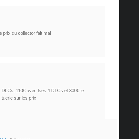
 prix du collector fait mal
es DLCs, 110€ avec lses 4 DLCs et 300€ le
 tuerie sur les prix