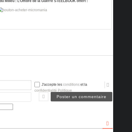
u Milieu : L’Ombre de la Guerre STEELBOOK offert :
Nom*
J'accepte les
conditions
et la
confidentialité Politique
Email