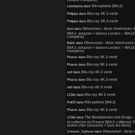
Réceptions [MAJ]
LeeAdama
dans
Blu-ray 4K à venir
Philippe
dans
Blu-ray 4K à venir
Philippe
dans
Obsession : deux steelcases 
Axel
dans
[MAJ: amazon + baisse Leclerc – MAJ2:
complets]
Obsession : deux steelcases
Balek
dans
[MAJ: amazon + baisse Leclerc – MAJ2:
complets]
Blu-ray 4K à venir
Pharos
dans
Blu-ray 4K à venir
Pharos
dans
Blu-ray 4K à venir
stef
dans
Blu-ray 4K à venir
Pharos
dans
Blu-ray 4K à venir
stef
dans
Blu-ray 4K à venir
123tie
dans
Réceptions [MAJ]
Poli33
dans
Blu-ray 4K à venir
Pharos
dans
The Mandalorian and Grogu :
123tie
dans
et collector en France [MAJ: collector 
moins cher (amazon) + tous les liens]
Obsession : deux 
Crimson_Typhoon
dans