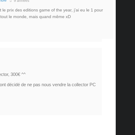
mble
9 années
 le prix des editions game of the year, j’ai eu le 1 pour
s tout le monde, mais quand même xD
lector, 300€ ^^
 ont décidé de ne pas nous vendre la collector PC