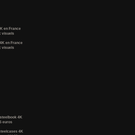
4K en France
 visuels
 4K en France
 visuels
 steelbook 4K
35 euros
steelcases 4K