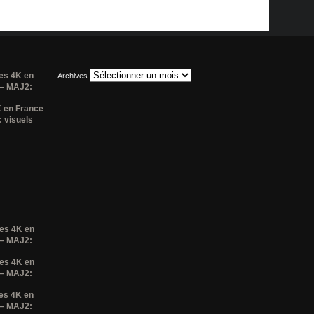
es 4K en
Archives
 – MAJ2:
K en France
 visuels
ses 4K en
 – MAJ2:
ses 4K en
 – MAJ2:
es 4K en
 – MAJ2: