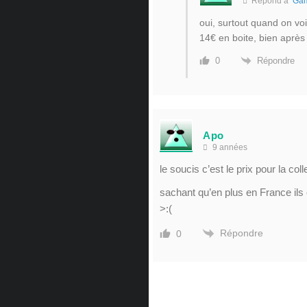
Répond à
Ga
oui, surtout quand on voit
14€ en boite, bien aprè
Répondre
0
Apo
9 années
le soucis c’est le prix pour la col
sachant qu’en plus en France ils
>:(
Répondre
0