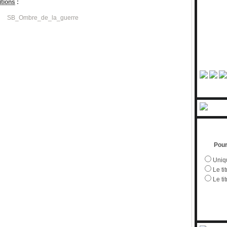
itions
:
Pour
Uniqu
Le tit
Le ti