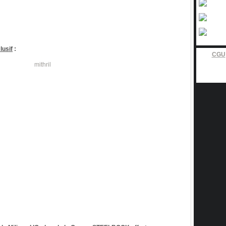
lusif
:
CGU