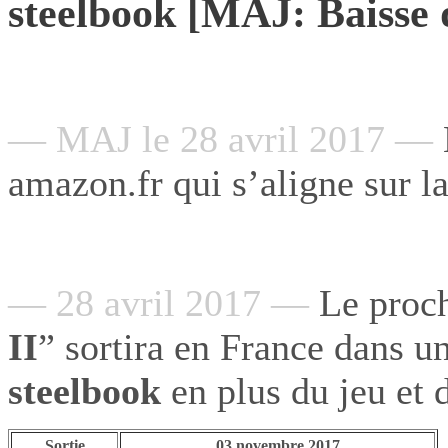
steelbook [MAJ: Baisse 
— MAJ le 28 avril 2017 —
amazon.fr qui s’aligne sur la
— 28 avril 2017 —
Le proc
II
”
sortira en France dans u
steelbook
en plus du jeu et
Sortie
03 novembre 2017