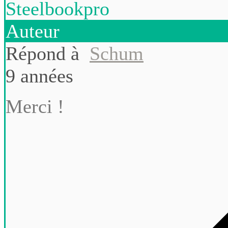
Steelbookpro
Auteur
Répond à
Schum
9 années
Merci !