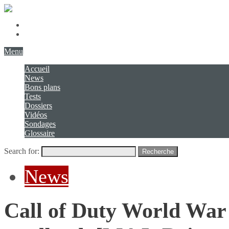
Présentation
Contact
Menu
Accueil
News
Bons plans
Tests
Dossiers
Vidéos
Sondages
Glossaire
Search for:
Recherche
News
Call of Duty World War I