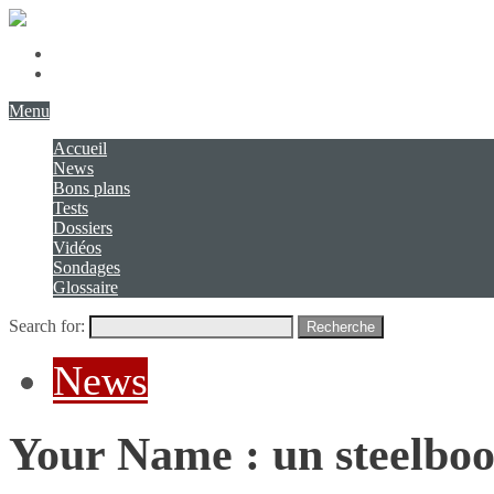
Présentation
Contact
Menu
Accueil
News
Bons plans
Tests
Dossiers
Vidéos
Sondages
Glossaire
Search for:
Recherche
News
Your Name : un steelbo