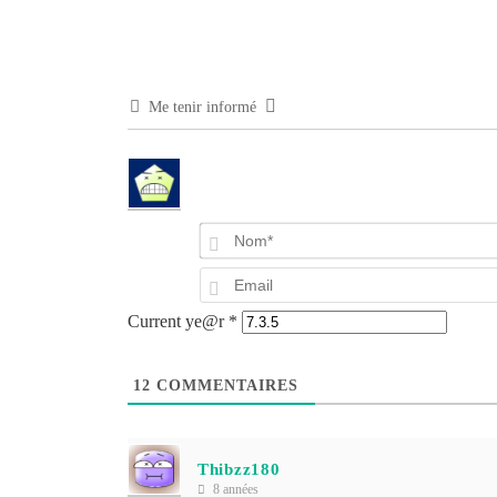
Me tenir informé
Current ye@r
*
12
COMMENTAIRES
Thibzz180
8 années