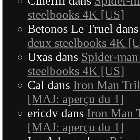
Cinefifi
dans
Spider-m
steelbooks 4K [US]
Betonos Le Truel
dan
deux steelbooks 4K [
Uxas
dans
Spider-man
steelbooks 4K [US]
Cal
dans
Iron Man Tril
[MAJ: aperçu du 1]
ericdv
dans
Iron Man T
[MAJ: aperçu du 1]