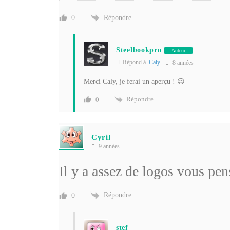
Répondre
0
Steelbookpro
Auteur
Répond à
Caly
8 années
Merci Caly, je ferai un aperçu ! 😉
Répondre
0
Cyril
9 années
Il y a assez de logos vous pen
Répondre
0
stef