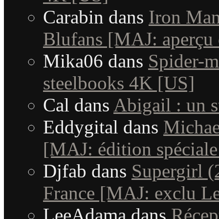
Carabin
dans
Iron Man 
Blufans [MAJ: aperçu 
Mika06
dans
Spider-m
steelbooks 4K [US]
Cal
dans
Abigail : un 
Eddygital
dans
Michae
[MAJ: édition spéciale
Djfab
dans
Supergirl (
France [MAJ: exclu Le
LeeAdama
dans
Récep