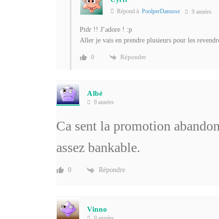
Répond à
PoolperDanusse
9 années
Ptdr !! J’adore ! :p
Aller je vais en prendre plusieurs pour les revend
Répondre
0
Albé
9 années
Ca sent la promotion abandon
assez bankable.
Répondre
0
Vinno
9 années