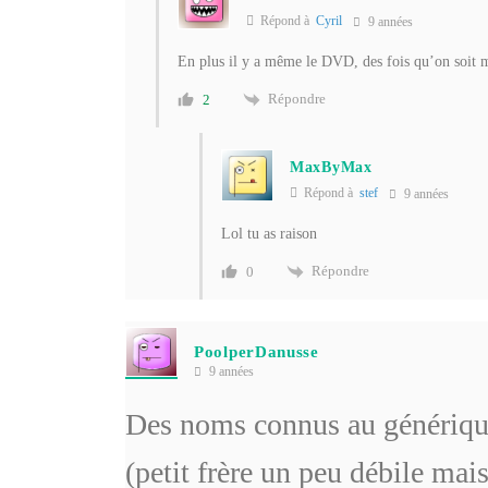
Répond à
Cyril
9 années
En plus il y a même le DVD, des fois qu’on soit
Répondre
2
MaxByMax
Répond à
stef
9 années
Lol tu as raison
Répondre
0
PoolperDanusse
9 années
Des noms connus au générique,
(petit frère un peu débile ma