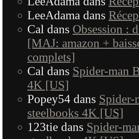
LeeAdama
dans
Récep
LeeAdama
dans
Récep
Cal
dans
Obsession : d
[MAJ: amazon + baisse
complets]
Cal
dans
Spider-man B
4K [US]
Popey54
dans
Spider-
steelbooks 4K [US]
123tie
dans
Spider-ma