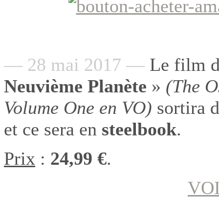
— 28 mai 2017 —
Le film d
Neuvième Planète
»
(The O
Volume One en VO)
sortira 
et ce sera en
steelbook
.
Prix
:
24,99 €
.
VOI