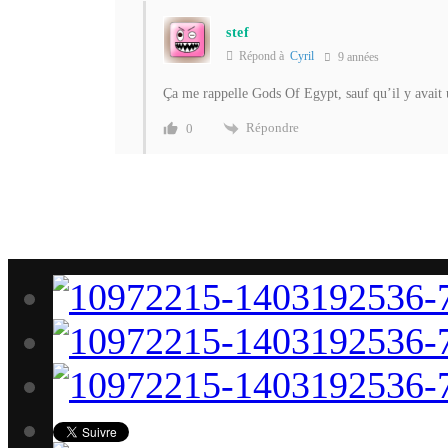
stef
Répond à
Cyril
9 années
Ça me rappelle Gods Of Egypt, sauf qu’il y avait 
Répondre
0