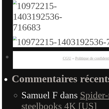
CGU
–
Politique de confidenti
Commentaires récent
Samuel F
dans
Spider
steelbooks 4K [US]