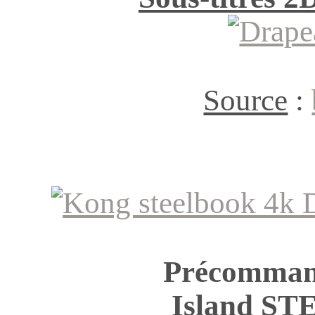
Source
:
Précomman
Island S