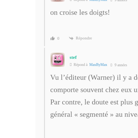
9 années
on croise les doigts!
Répondre
0
stef
Répond à
MaxByMax
9 années
Vu l’éditeur (Warner) il y a 
comporte souvent chez eux un
Par contre, le doute est plus 
général « segmenté » au niv