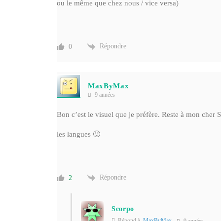
ou le même que chez nous / vice versa)
Répondre
0
MaxByMax
9 années
Bon c’est le visuel que je préfère. Reste à mon cher
les langues 🙂
Répondre
2
Scorpo
Répond à
MaxByMax