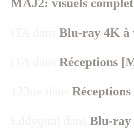
MAJ2: visuels complet
iTA
dans
Blu-ray 4K à 
iTA
dans
Réceptions [
123tie
dans
Réceptions
Eddygital
dans
Blu-ray