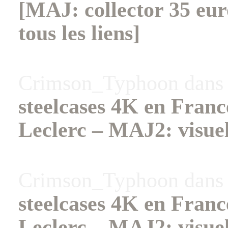
[MAJ: collector 35 eu
tous les liens]
Crimson_Typhoon
dan
steelcases 4K en Fran
Leclerc – MAJ2: visuel
Crimson_Typhoon
dan
steelcases 4K en Fran
Leclerc – MAJ2: visuel