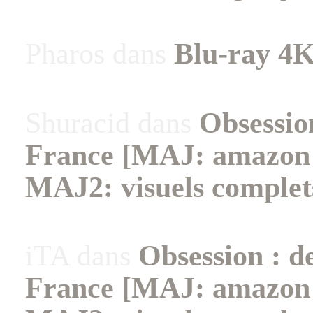
Pharos
dans
Blu-ray 4K
Shuracid
dans
Obsessio
France [MAJ: amazon +
MAJ2: visuels complet
iTA
dans
Obsession : d
France [MAJ: amazon +