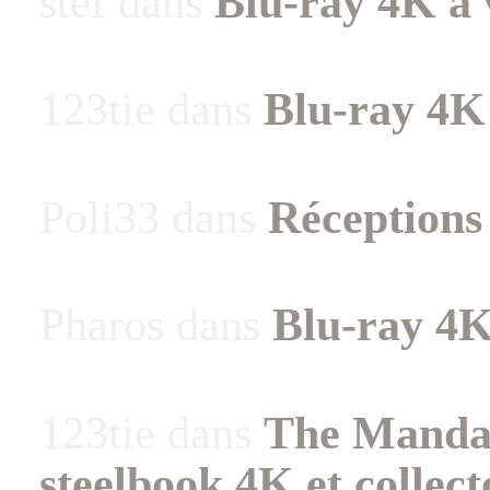
stef
dans
Blu-ray 4K à 
123tie
dans
Blu-ray 4K
Poli33
dans
Réception
Pharos
dans
Blu-ray 4K
123tie
dans
The Mandal
steelbook 4K et collec