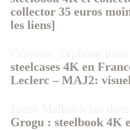
collector 35 euros moi
les liens]
Crimson_Typhoon
dan
steelcases 4K en Fran
Leclerc – MAJ2: visuel
Jaune Malkovichte
dan
Grogu : steelbook 4K e