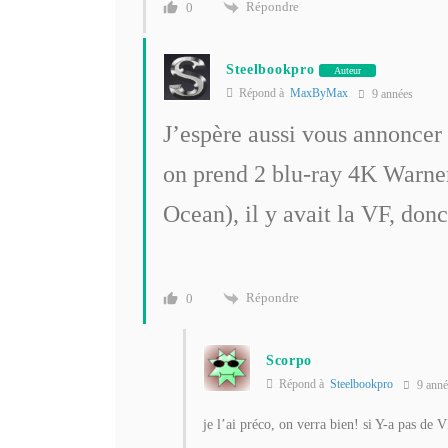
Répondre
0
Steelbookpro
Auteur
Répond à
MaxByMax
9 années
J’espère aussi vous annoncer 
on prend 2 blu-ray 4K Warne
Ocean), il y avait la VF, don
Répondre
0
Scorpo
Répond à
Steelbookpro
9 anné
je l’ai préco, on verra bien! si Y-a pas de V