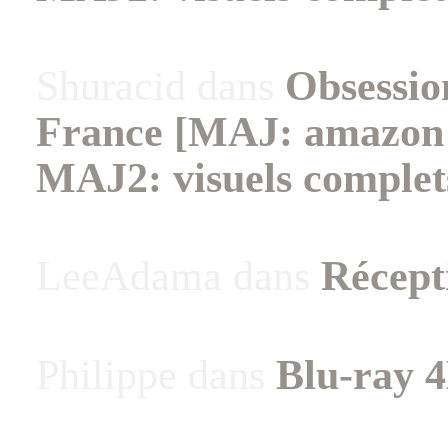
Shuracid
dans
Obsessio
France [MAJ: amazon +
MAJ2: visuels complet
LeeAdama
dans
Récept
Philippe
dans
Blu-ray 4