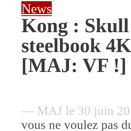
News
Kong : Skull
steelbook 4
[MAJ: VF !]
— MAJ le 30 juin 2
vous ne voulez pas d