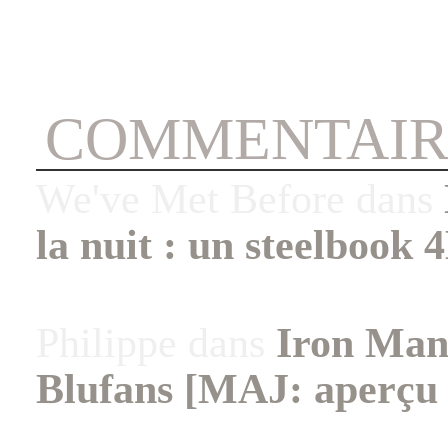
COMMENTAIR
We've Met Before
dans
la nuit : un steelbook 
Philippe
dans
Iron Man 
Blufans [MAJ: aperçu 