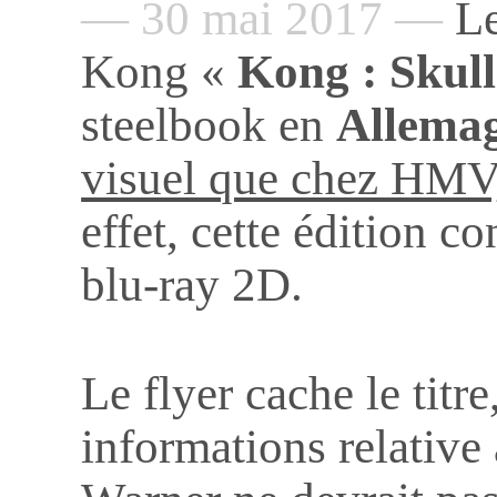
— 30 mai 2017 —
Le
Kong «
Kong : Skull
steelbook en
Allema
visuel que chez HMV,
effet, cette édition c
blu-ray 2D.
Le flyer cache le tit
informations relative 