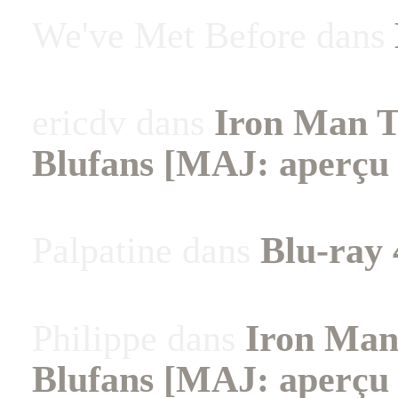
We've Met Before
dans
ericdv
dans
Iron Man Tr
Blufans [MAJ: aperçu 
Palpatine
dans
Blu-ray 
Philippe
dans
Iron Man 
Blufans [MAJ: aperçu 