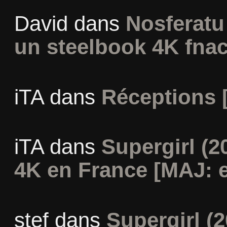
David
dans
Nosferatu 
un steelbook 4K fna
iTA
dans
Réceptions 
iTA
dans
Supergirl (2
4K en France [MAJ: e
stef
dans
Supergirl (2