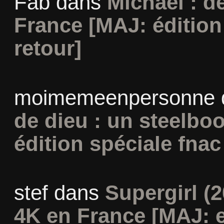
Fab
dans
Michael : d
France [MAJ: édition
retour]
moimemeenpersonne
de dieu : un steelbo
édition spéciale fnac
stef
dans
Supergirl (2
4K en France [MAJ: e