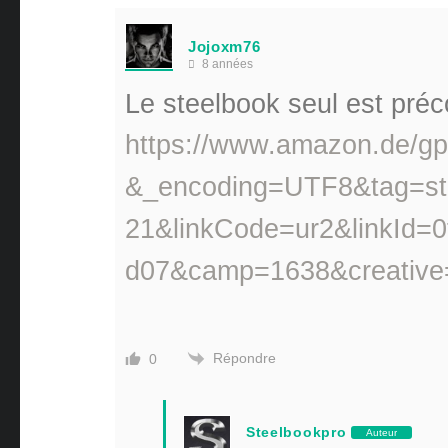
Jojoxm76
8 années
Le steelbook seul est pr
https://www.amazon.de/g
&_encoding=UTF8&tag=st
21&linkCode=ur2&linkId=
d07&camp=1638&creative
Répondre
0
Steelbookpro
Auteur