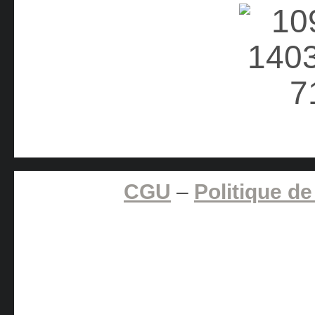
CGU
–
Politique de