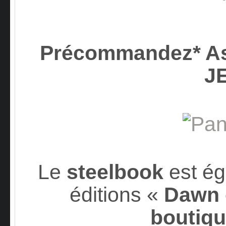
Précommandez* Ass
J
Le
steelbook
est ég
éditions «
Dawn 
boutiqu