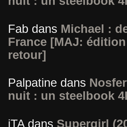
nuit : un steelbook 4
Fab
dans
Michael : d
France [MAJ: édition
retour]
Palpatine
dans
Nosfer
nuit : un steelbook 4
iTA
dans
Supergirl (2