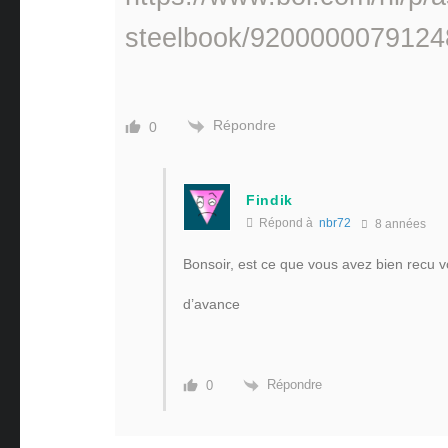
steelbook/9200000079124
Répondre
0
Findik
Répond à
nbr72
8 années
Bonsoir, est ce que vous avez bien recu vo
d’avance
Répondre
0