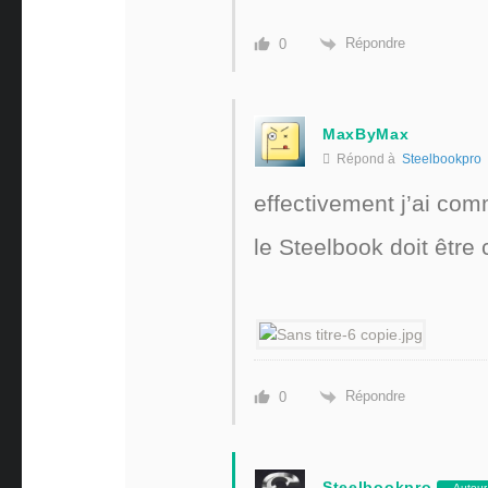
Répondre
0
MaxByMax
Répond à
Steelbookpro
effectivement j’ai co
le Steelbook doit être c
Répondre
0
Steelbookpro
Auteur