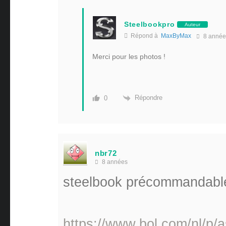
Steelbookpro
Auteur
Répond à
MaxByMax
8 année
Merci pour les photos !
Répondre
0
nbr72
8 années
steelbook précommandable
https://www.bol.com/nl/p/a