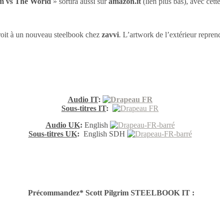
im vs The World
» sortira aussi sur
amazon.it
(lien plus bas), avec cette
roit à un nouveau steelbook chez
zavvi
. L’artwork de l’extérieur repren
Audio IT
:
Sous-titres IT
:
Audio UK
:
English
Sous-titres UK
:
English SDH
Précommandez* Scott Pilgrim STEELBOOK IT :