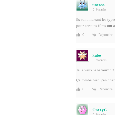
uncass
9 années
ils sont marrant les type
pour certains films ont 
Répondre
0
kube
9 années
Je le veux je le veux !!!
Ça tombe bien j’en che
Répondre
0
CrazyC
9 années