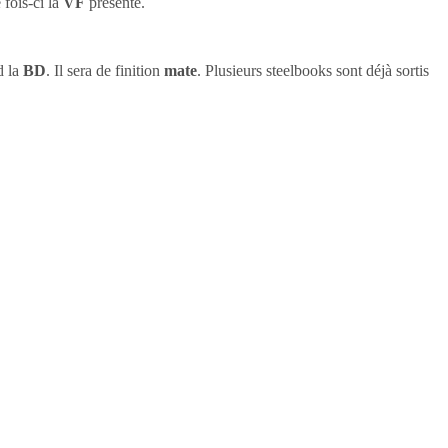
 fois-ci la
VF
présente.
d la
BD
. Il sera de finition
mate
. Plusieurs steelbooks sont déjà sortis