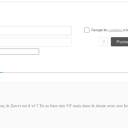
Nom*
J'accepte les
conditions
et 
Email
our, le Zavvi est il vf ? Tu as bien mis VF mais dans le doute avec nos b