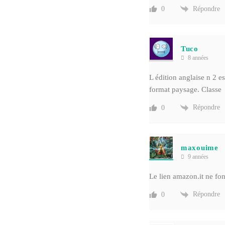
Répondre
0
Tuco
8 années
L édition anglaise n 2 e
format paysage. Classe
Répondre
0
maxouime
9 années
Le lien amazon.it ne fo
Répondre
0