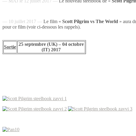
— MAJ le 12 juillet 2017 —
Le nouveau steelbook de «
Scott Pilgr
— 10 juillet 2017 —
Le film «
Scott Pilgrim vs The World
» aura d
pour ce film (voir ci-dessous les rappels).
25 septembre (UK) – 04 octobre
Sortie
(IT) 2017