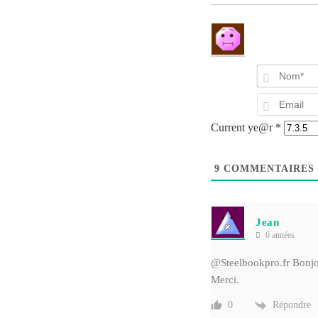
Current ye@r
*
9
COMMENTAIRES
Jean
6 années
@Steelbookpro
.fr Bonj
Merci.
Répondre
0