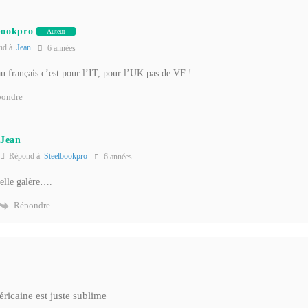
bookpro
Auteur
nd à
Jean
6 années
u français c’est pour l’IT, pour l’UK pas de VF !
ondre
Jean
Répond à
Steelbookpro
6 années
elle galère….
Répondre
ricaine est juste sublime