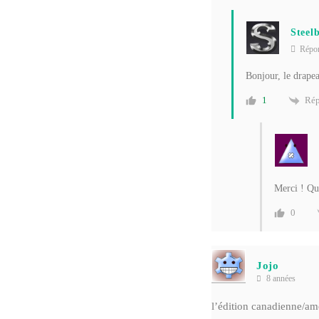
Steel
Répo
Bonjour, le drapea
Rép
1
Merci ! Qu
0
Jojo
8 années
l’édition canadienne/amé