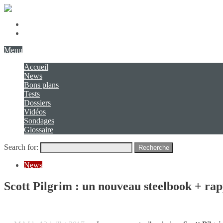
Présentation
Contact
Menu
Accueil
News
Bons plans
Tests
Dossiers
Vidéos
Sondages
Glossaire
Search for:
Recherche
News
Scott Pilgrim : un nouveau steelbook + ra