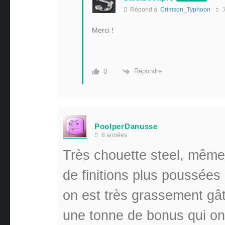
Répond à
Crimson_Typhoon
7
Merci !
Répondre
0
PoolperDanusse
8 années
Très chouette steel, même 
de finitions plus poussées
on est très grassement gâ
une tonne de bonus qui ont