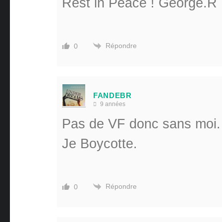
Rest in Peace ! George.R
Répondre
0
FANDEBR
9 années
Pas de VF donc sans moi.
Je Boycotte.
Répondre
0