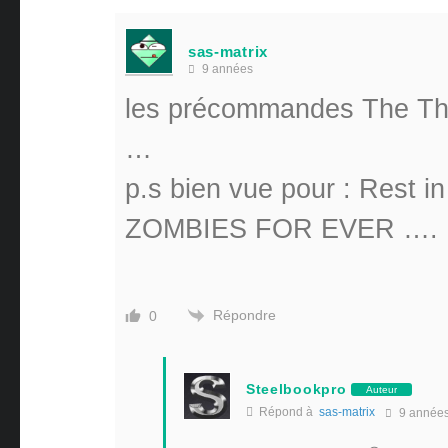
sas-matrix
9 années
les précommandes The Thi
…
p.s bien vue pour : Res
ZOMBIES FOR EVER ….
Répondre
0
Steelbookpro
Auteur
Répond à
sas-matrix
9 année