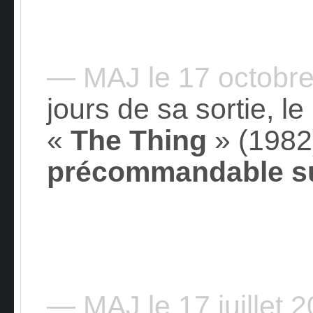
— MAJ le 17 octobr
jours de sa sortie, 
«
The Thing
» (1982
précommandable su
— MAJ le 17 juillet