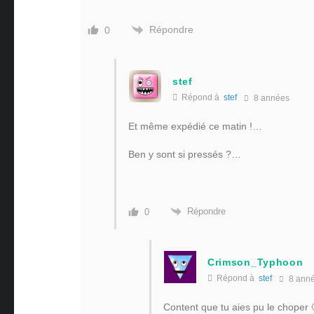
Répondre
0
stef
Répond à
stef
8 années
Et même expédié ce matin !…
Ben y sont si pressés ?…
Répondre
0
Crimson_Typhoon
Répond à
stef
8 ann
Content que tu aies pu le choper 