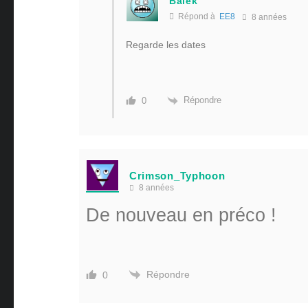
Balek
Répond à
EE8
8 années
Regarde les dates
Répondre
0
Crimson_Typhoon
8 années
De nouveau en préco !
Répondre
0