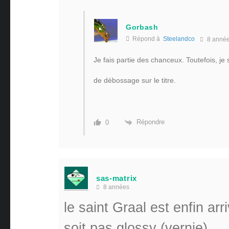
Gorbash
Répond à
Steelandco
8 anné
Je fais partie des chanceux. Toutefois, je s
de débossage sur le titre.
Répondre
0
sas-matrix
8 années
le saint Graal est enfin arr
soit pas glossy (vernie)…