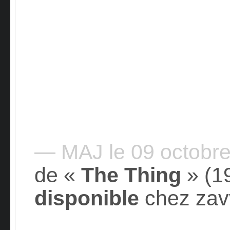
— MAJ le 09 octobr
de «
The Thing
» (1
disponible
chez zavv