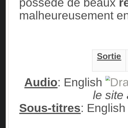
possède de beaux
re
malheureusement e
Sortie
Audio
: English
le site
Sous-titres
: Engli