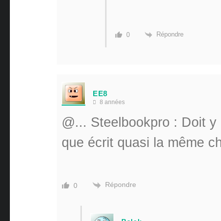
Répondre
0
EE8
8 années
@...
Steelbookpro : Doit y
que écrit quasi la même c
Répondre
0