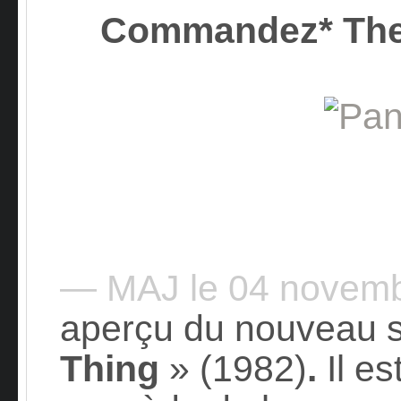
Commandez* The
— MAJ le 04 novem
aperçu du nouveau 
Thing
» (1982)
.
Il es