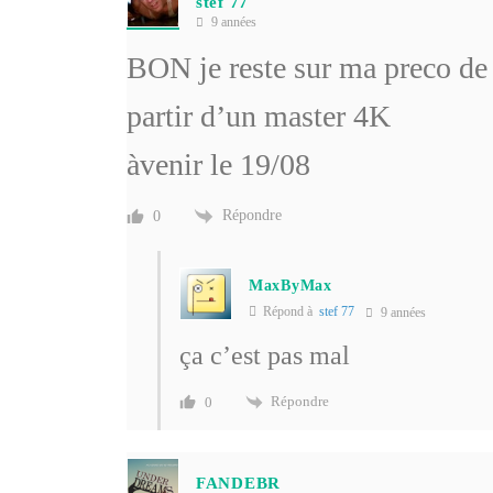
stef 77
9 années
BON je reste sur ma preco de 
partir d’un master 4K
àvenir le 19/08
Répondre
0
MaxByMax
Répond à
stef 77
9 années
ça c’est pas mal
Répondre
0
FANDEBR