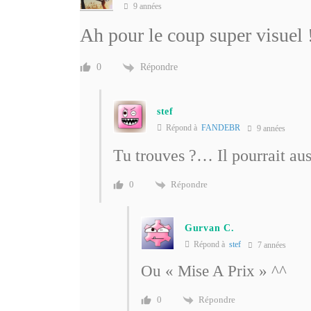
9 années
Ah pour le coup super visuel 
Répondre
0
stef
Répond à
FANDEBR
9 années
Tu trouves ?… Il pourrait aus
Répondre
0
Gurvan C.
Répond à
stef
7 années
Ou « Mise A Prix » ^^
Répondre
0