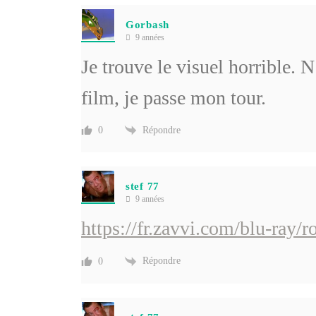
Gorbash
9 années
Je trouve le visuel horrible. 
film, je passe mon tour.
Répondre
0
stef 77
9 années
https://fr.zavvi.com/blu-ray/
Répondre
0