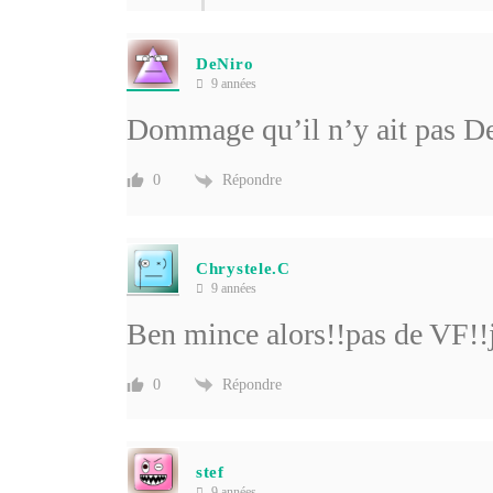
DeNiro
9 années
Dommage qu’il n’y ait pas De 
Répondre
0
Chrystele.C
9 années
Ben mince alors!!pas de VF!!
Répondre
0
stef
9 années