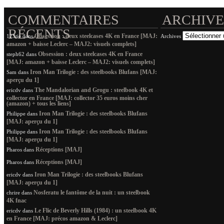
COMMENTAIRES
ARCHIVE
RÉCENTS
Obsession : deux steelcases 4K en France [MAJ:
123tie
dans
Archives
amazon + baisse Leclerc – MAJ2: visuels complets]
Obsession : deux steelcases 4K en France
steph62
dans
[MAJ: amazon + baisse Leclerc – MAJ2: visuels complets]
Iron Man Trilogie : des steelbooks Blufans [MAJ:
Sam
dans
aperçu du 1]
The Mandalorian and Grogu : steelbook 4K et
ericdv
dans
collector en France [MAJ: collector 35 euros moins cher
(amazon) + tous les liens]
Iron Man Trilogie : des steelbooks Blufans
Philippe
dans
[MAJ: aperçu du 1]
Iron Man Trilogie : des steelbooks Blufans
Philippe
dans
[MAJ: aperçu du 1]
Réceptions [MAJ]
Pharos
dans
Réceptions [MAJ]
Pharos
dans
Iron Man Trilogie : des steelbooks Blufans
ericdv
dans
[MAJ: aperçu du 1]
Nosferatu le fantôme de la nuit : un steelbook
chrire
dans
4K fnac
Le Flic de Beverly Hills (1984) : un steelbook 4K
ericdv
dans
en France [MAJ: précos amazon & Leclerc]