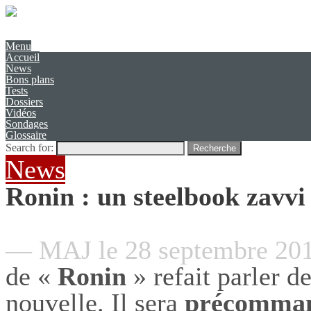
Présentation
Contact
Menu
Accueil
News
Bons plans
Tests
Dossiers
Vidéos
Sondages
Glossaire
Search for:
Recherche
News
Ronin : un steelbook zavv
— MAJ le 28 septembre 20
de «
Ronin
» refait parler d
nouvelle. Il sera
précomman