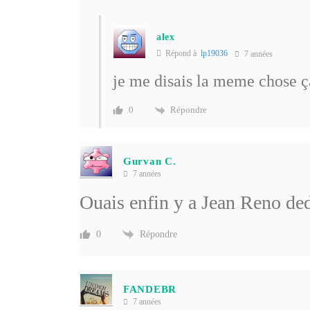
alex
Répond à
lp19036
7 années
je me disais la meme chose ç
Répondre
0
Gurvan C.
7 années
Ouais enfin y a Jean Reno 
Répondre
0
FANDEBR
7 années