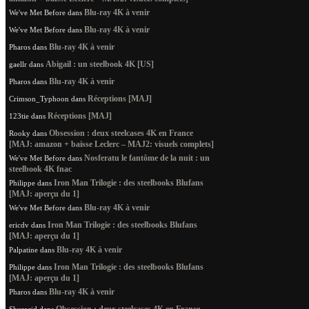
Blu-ray 4K à venir
We've Met Before
dans
Blu-ray 4K à venir
We've Met Before
dans
Blu-ray 4K à venir
Pharos
dans
Abigail : un steelbook 4K [US]
gaellr
dans
Blu-ray 4K à venir
Pharos
dans
Réceptions [MAJ]
Crimson_Typhoon
dans
Réceptions [MAJ]
123tie
dans
Obsession : deux steelcases 4K en France
Rooky
dans
[MAJ: amazon + baisse Leclerc – MAJ2: visuels complets]
Nosferatu le fantôme de la nuit : un
We've Met Before
dans
steelbook 4K fnac
Iron Man Trilogie : des steelbooks Blufans
Philippe
dans
[MAJ: aperçu du 1]
Blu-ray 4K à venir
We've Met Before
dans
Iron Man Trilogie : des steelbooks Blufans
ericdv
dans
[MAJ: aperçu du 1]
Blu-ray 4K à venir
Palpatine
dans
Iron Man Trilogie : des steelbooks Blufans
Philippe
dans
[MAJ: aperçu du 1]
Blu-ray 4K à venir
Pharos
dans