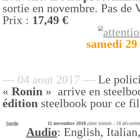
sortie en novembre. Pas de
Prix :
17,49 €
samedi 29
— 04 aout 2017 —
Le polic
«
Ronin
»
arrive en steel
édition
steelbook pour ce f
Sortie
11 novembre 2018
(date initiale : 18 décemb
Audio
: English, Italia