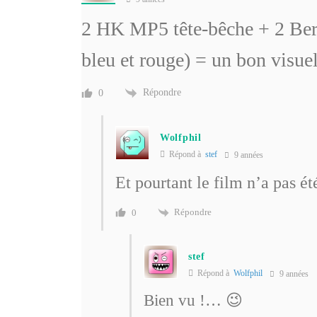
2 HK MP5 tête-bêche + 2 Beret
bleu et rouge) = un bon visuel
Répondre
0
Wolfphil
Répond à
stef
9 années
Et pourtant le film n’a pas 
Répondre
0
stef
Répond à
Wolfphil
9 années
Bien vu !… 😉