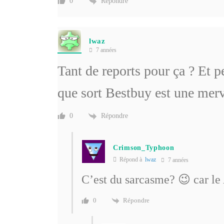
Répondre
0
lwaz
7 années
Tant de reports pour ça ? Et 
que sort Bestbuy est une mer
Répondre
0
Crimson_Typhoon
Répond à
lwaz
7 années
C’est du sarcasme? 😉 car le
Répondre
0