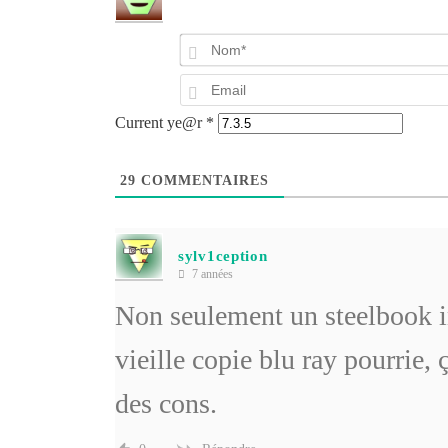
Current ye@r
*
29
COMMENTAIRES
sylv1ception
7 années
Non seulement un steelbook i
vieille copie blu ray pourrie, ç
des cons.