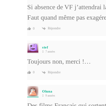
Si absence de VF j’attendrai l
Faut quand même pas exagé
Répondre
0
stef
7 années
Toujours non, merci !…
Répondre
0
Oluna
9 années
Des films Français qui sorten