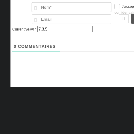
Nom*
J'accep
confidential
Email
Current ye@r
*
0
COMMENTAIRES