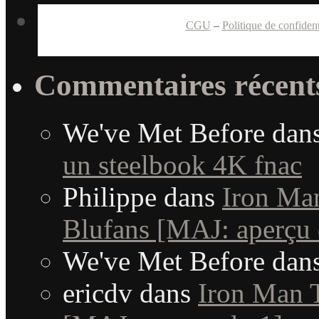
CGU
–
Politique de confident
Commentaires récent
We've Met Before
dan
un steelbook 4K fnac
Philippe
dans
Iron Man
Blufans [MAJ: aperçu 
We've Met Before
dan
ericdv
dans
Iron Man T