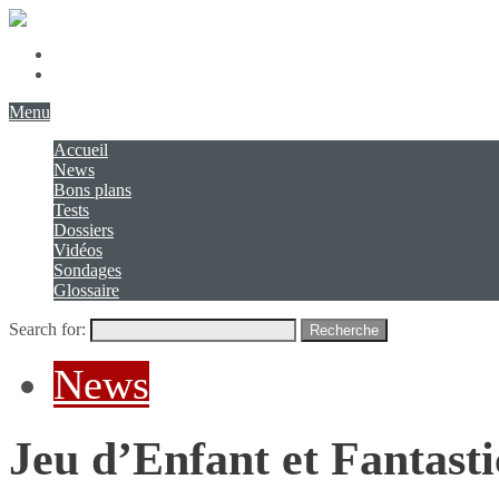
Présentation
Contact
Menu
Accueil
News
Bons plans
Tests
Dossiers
Vidéos
Sondages
Glossaire
Search for:
Recherche
News
Jeu d’Enfant et Fantast