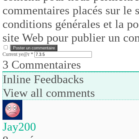
commentaires placés sur le si
conditions générales et la po
site Web pour publier un co
Current ye@r
*
3
Commentaires
Inline Feedbacks
View all comments
Jay200