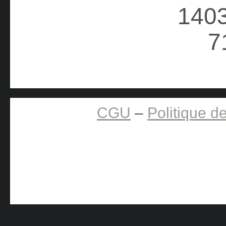
CGU
–
Politique de