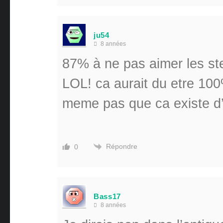
ju54
8 années
87% à ne pas aimer les st
LOL! ca aurait du etre 100
meme pas que ca existe d’a
Répondre
0
Bass17
8 années