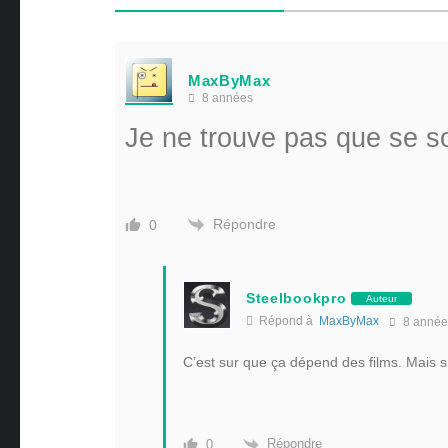
MaxByMax
8 années
Je ne trouve pas que se s
Répondre
0
Steelbookpro
Auteur
Répond à
MaxByMax
8 année
C’est sur que ça dépend des films. Mais 
Répondre
0