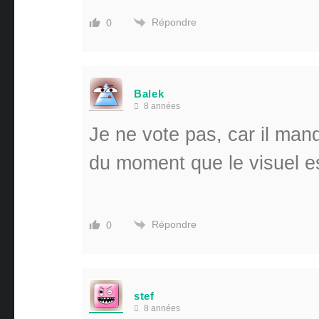
Répondre
0
Balek
8 années
Je ne vote pas, car il manq
du moment que le visuel est 
Répondre
0
stef
8 années