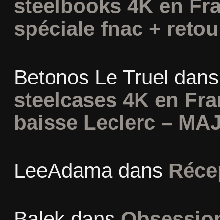
steelbooks 4K en Fra
spéciale fnac + retou
Betonos Le Truel
dan
steelcases 4K en Fr
baisse Leclerc – MAJ
LeeAdama
dans
Réce
Balek
dans
Obsession