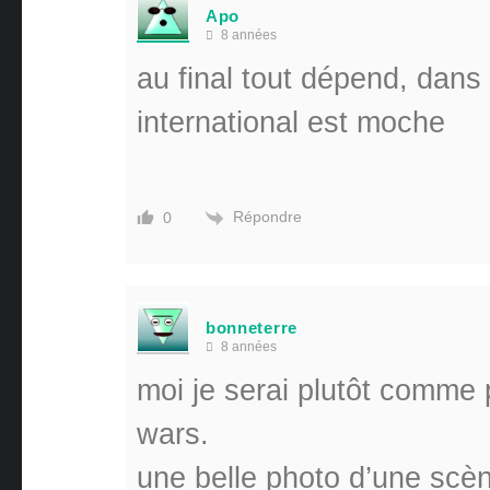
Apo
8 années
au final tout dépend, dans
international est moche
Répondre
0
bonneterre
8 années
moi je serai plutôt comme p
wars.
une belle photo d’une scène