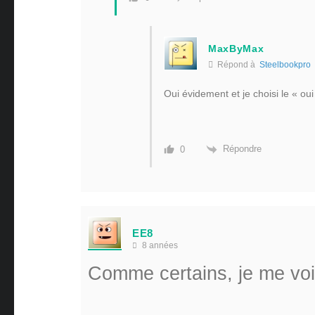
MaxByMax
Répond à
Steelbookpro
Oui évidement et je choisi le « oui
Répondre
0
EE8
8 années
Comme certains, je me voi