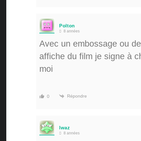
Polton
8 années
Avec un embossage ou debo
affiche du film je signe à 
moi
Répondre
0
lwaz
8 années