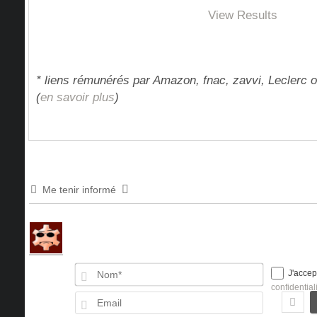
View Results
* liens rémunérés par Amazon, fnac, zavvi, Leclerc o
(
en savoir plus
)
Me tenir informé
Nom*
J'accep
confidential
Email