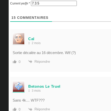
Current ye@r
*
15
COMMENTAIRES
Cal
2 mois
Sortie décalée au 16 décembre. Wtf (?)
Répondre
0
Betonos Le Truel
3 mois
Sans 4k… WTF???
Répondre
0