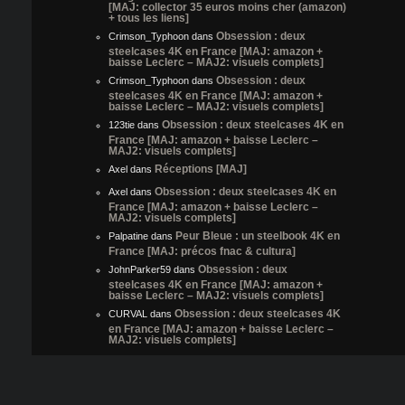
[MAJ: collector 35 euros moins cher (amazon)
+ tous les liens]
Obsession : deux
Crimson_Typhoon
dans
steelcases 4K en France [MAJ: amazon +
baisse Leclerc – MAJ2: visuels complets]
Obsession : deux
Crimson_Typhoon
dans
steelcases 4K en France [MAJ: amazon +
baisse Leclerc – MAJ2: visuels complets]
Obsession : deux steelcases 4K en
123tie
dans
France [MAJ: amazon + baisse Leclerc –
MAJ2: visuels complets]
Réceptions [MAJ]
Axel
dans
Obsession : deux steelcases 4K en
Axel
dans
France [MAJ: amazon + baisse Leclerc –
MAJ2: visuels complets]
Peur Bleue : un steelbook 4K en
Palpatine
dans
France [MAJ: précos fnac & cultura]
Obsession : deux
JohnParker59
dans
steelcases 4K en France [MAJ: amazon +
baisse Leclerc – MAJ2: visuels complets]
Obsession : deux steelcases 4K
CURVAL
dans
en France [MAJ: amazon + baisse Leclerc –
MAJ2: visuels complets]