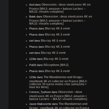
Obsession : deux steelcases 4K en
Axel
dans
France [MAJ: amazon + baisse Leclerc –
MAJ2: visuels complets]
Obsession : deux steelcases 4K en
Balek
dans
France [MAJ: amazon + baisse Leclerc –
MAJ2: visuels complets]
Blu-ray 4K à venir
Pharos
dans
Blu-ray 4K à venir
Pharos
dans
Blu-ray 4K à venir
stef
dans
Blu-ray 4K à venir
Pharos
dans
Blu-ray 4K à venir
stef
dans
Blu-ray 4K à venir
123tie
dans
Réceptions [MAJ]
Poli33
dans
Blu-ray 4K à venir
Pharos
dans
The Mandalorian and Grogu :
123tie
dans
steelbook 4K et collector en France [MAJ:
collector 35 euros moins cher (amazon) +
tous les liens]
Obsession : deux
Crimson_Typhoon
dans
steelcases 4K en France [MAJ: amazon +
baisse Leclerc – MAJ2: visuels complets]
The Mandalorian and
Jaune Malkovichte
dans
Grogu : steelbook 4K et collector en France