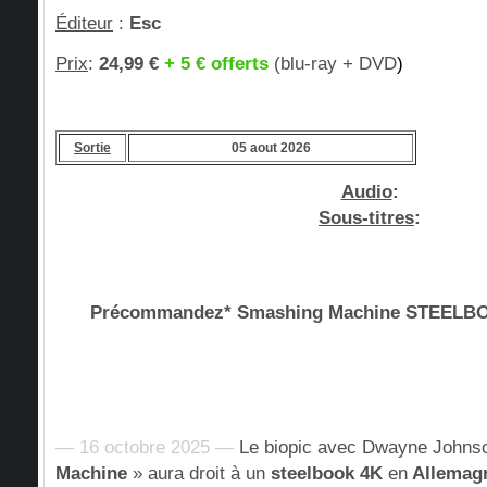
Éditeur
:
Esc
Prix
:
24,99 €
+ 5 € offerts
(blu-ray + DVD
)
Sortie
05 aout 2026
Audio
:
Sous-titres
:
Précommandez* Smashing Machine STEEL
— 16 octobre 2025 —
Le biopic avec Dwayne Johns
Machine
» aura droit à un
steelbook 4K
en
Allemag