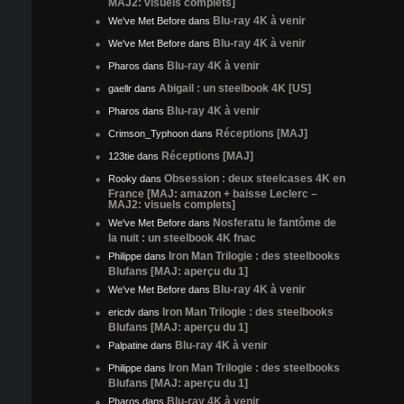
MAJ2: visuels complets]
Blu-ray 4K à venir
We've Met Before
dans
Blu-ray 4K à venir
We've Met Before
dans
Blu-ray 4K à venir
Pharos
dans
Abigail : un steelbook 4K [US]
gaellr
dans
Blu-ray 4K à venir
Pharos
dans
Réceptions [MAJ]
Crimson_Typhoon
dans
Réceptions [MAJ]
123tie
dans
Obsession : deux steelcases 4K en
Rooky
dans
France [MAJ: amazon + baisse Leclerc –
MAJ2: visuels complets]
Nosferatu le fantôme de
We've Met Before
dans
la nuit : un steelbook 4K fnac
Iron Man Trilogie : des steelbooks
Philippe
dans
Blufans [MAJ: aperçu du 1]
Blu-ray 4K à venir
We've Met Before
dans
Iron Man Trilogie : des steelbooks
ericdv
dans
Blufans [MAJ: aperçu du 1]
Blu-ray 4K à venir
Palpatine
dans
Iron Man Trilogie : des steelbooks
Philippe
dans
Blufans [MAJ: aperçu du 1]
Blu-ray 4K à venir
Pharos
dans