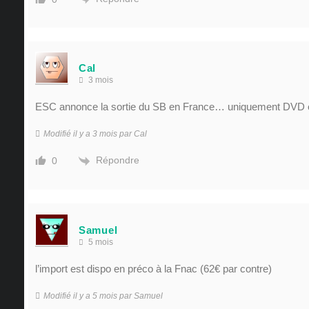
Cal
3 mois
ESC annonce la sortie du SB en France… uniquement DVD 
Modifié il y a 3 mois par Cal
Répondre
0
Samuel
5 mois
l’import est dispo en préco à la Fnac (62€ par contre)
Modifié il y a 5 mois par Samuel