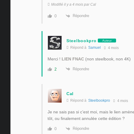
Modifié il y a 4 mois par Cal
Répondre
0
Steelbookpro
Auteur
Répond à
Samuel
4 mois
Merci !
LIEN FNAC
(non steelbook, non 4K)
Répondre
2
Cal
Répond à
Steelbookpro
4 mois
Je ne sais pas si c’est moi, mais le lien amèn
tôt, ou finalement annulée cette édition ?
Répondre
0