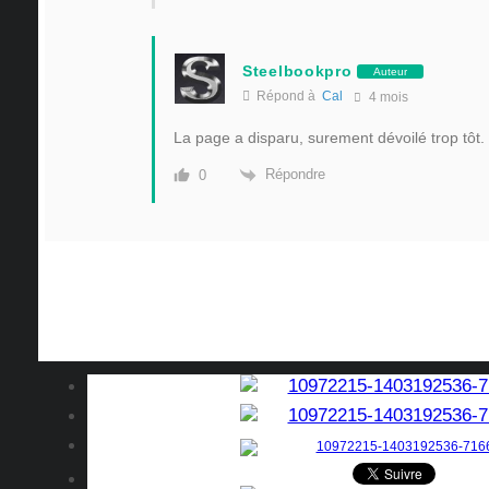
Steelbookpro
Auteur
Répond à
Cal
4 mois
La page a disparu, surement dévoilé trop tôt.
Répondre
0