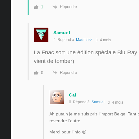
Répondre
1
Samuel
Répond à
Madmask
4 mois
La Fnac sort une édition spéciale Blu-Ray
vient de tomber)
Répondre
0
Cal
Répond à
Samuel
4 mois
Ah putain je me suis pris l’import Belge. Tant pi
revendre l’autre.
Merci pour l’info 😉