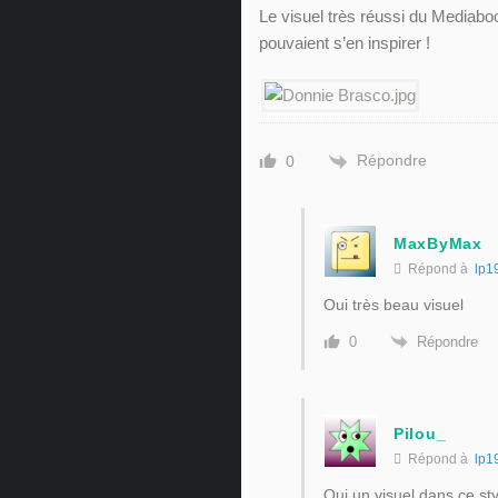
Le visuel très réussi du Mediabo
pouvaient s’en inspirer !
Répondre
0
MaxByMax
Répond à
lp1
Oui très beau visuel
Répondre
0
Pilou_
Répond à
lp1
Oui un visuel dans ce styl