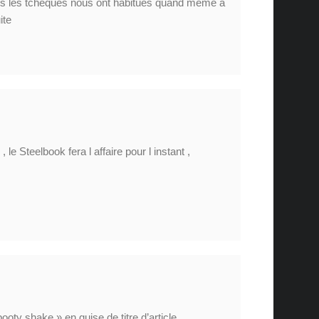
is les tchèques nous ont habitués quand même à
ite
le Steelbook fera l affaire pour l instant ,
booty shake » en guise de titre d’article.