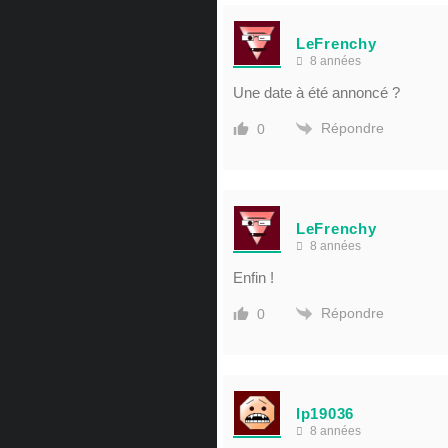
LeFrenchy
8 années
Une date à été annoncé ?
Répondre
0
LeFrenchy
8 années
Enfin !
Répondre
0
lp19036
8 années