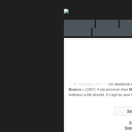
— 30 décembre 2017 —
Un steelbook e
Brasco
» (1997). Il est annoncé chez
f
extérieur a été dévoilé. Il s’agit du seu
Sor
A
Sous