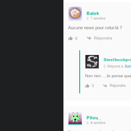
Balek
7 années
Aucune news pour celui-là ?
Répondre
0
Steelbookpr
Répond à
Bal
Non rien… Je pense que f
Répondre
0
Pilou_
8 années