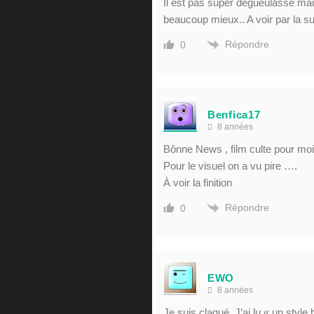
Il est pas super degueulasse ma
beaucoup mieux.. A voir par la su
Répondre
0
Benfica17
8 années
Bônne News , film culte pour moi , 
Pour le visuel on a vu pire ….
À voir la finition
Répondre
0
EWO
8 années
Je suis claqué. J’ai lu « un style 