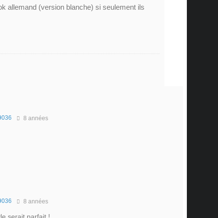
ok allemand (version blanche) si seulement ils
9036
8 années
9036
8 années
e serait parfait !