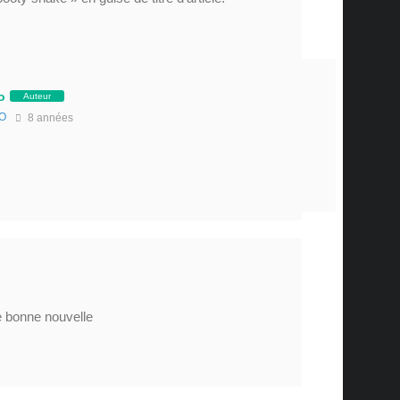
o
Auteur
O
8 années
e bonne nouvelle