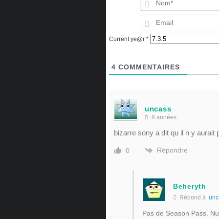
Current ye@r
*
4
COMMENTAIRES
uncass
8 années
bizarre sony a dit qu il n y aurait
Répondre
0
Beheryth
Répond à
unc
Pas de Season Pass. N