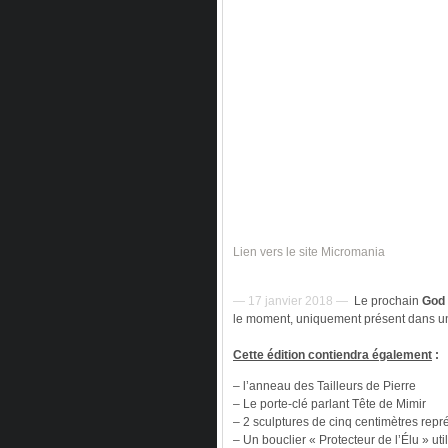
Lien vers le site Micromania
— 17 janvier 2018 —
Le prochain
God 
le moment, uniquement présent dans une
Cette édition contiendra également
:
– l’anneau des Tailleurs de Pierre
– Le porte-clé parlant Tête de Mimir
– 2 sculptures de cinq centimètres repr
– Un bouclier « Protecteur de l’Élu » uti