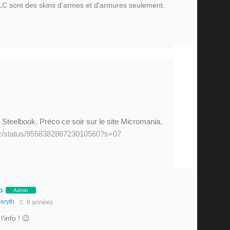
LC sont des skins d’armes et d’armures seulement.
 Steelbook. Préco ce soir sur le site Micromania.
_Fr/status/955838286723010560?s=07
o
Admin
eryth
8 années
’info ! 😉