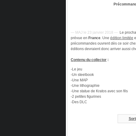
Précommande
— MAJ le 23 janvier 2018 —
Le proch
prévue en
France
. Une
édition limitée
e
précommandes ouvrent dès ce soir chez 
éditions devraient donc arriver aussi c
Contenu du collector
:
-Le jeu
-Un steelbook
-Une MAP
-Une lithographie
-Une statue de Kratos avec son fils
-2 petites figurines
-Des DLC
Sort