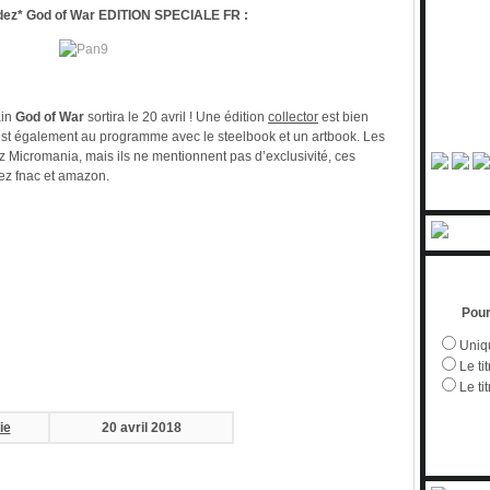
z* God of War EDITION SPECIALE FR :
ain
God of War
sortira le 20 avril ! Une édition
collector
est bien
st également au programme avec le steelbook et un artbook. Les
Micromania, mais ils ne mentionnent pas d’exclusivité, ces
hez fnac et amazon.
Pour
Uniqu
Le tit
Le ti
ie
20 avril 2018