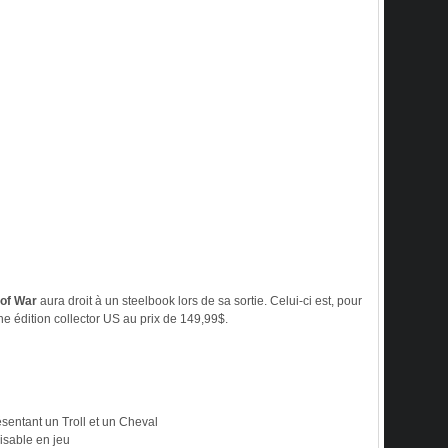
of War
aura droit à un steelbook lors de sa sortie. Celui-ci est, pour
 édition collector US au prix de 149,99$.
ésentant un Troll et un Cheval
lisable en jeu