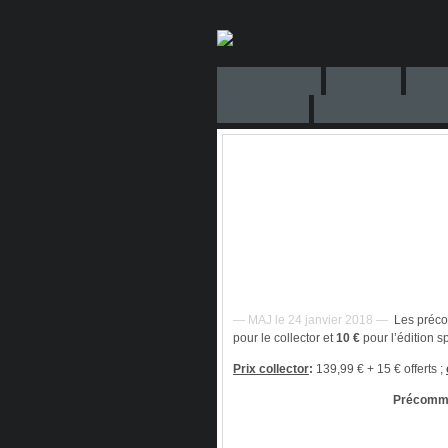
— MAJ le 24 janvier 2018 —
Les préco
pour le collector et
10 €
pour l’édition s
Prix collector
:
139,99 € + 15 € offerts ;
Précomma