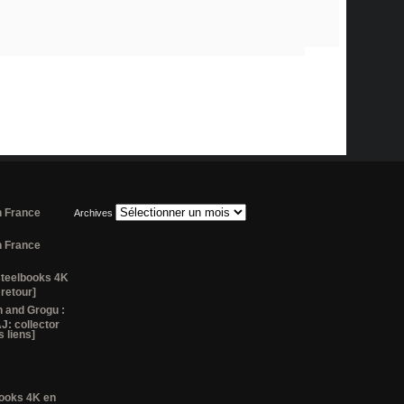
n France
Archives
n France
steelbooks 4K
 retour]
 and Grogu :
J: collector
 liens]
lbooks 4K en