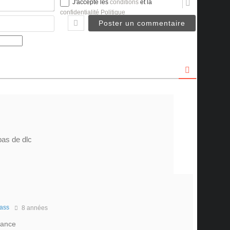
J'accepte les
conditions
et la
confidentialité Politique
Email
 pas de dlc
ass
8 années
uance