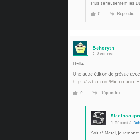
Plus sérieusement les D
Répondre
0
Beheryth
8 années
Hello.
Une autre édition de prévue avec
https://twitter.com/Micromania
Répondre
0
Steelbookpr
Répond à
Beh
Salut ! Merci, je remonte l