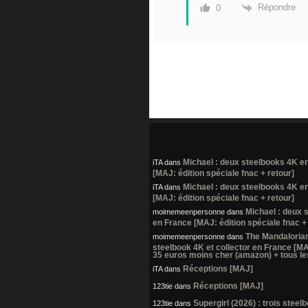
Répondre
0
Michael : deux steelbooks 4K e
iTA
dans
[MAJ: édition spéciale fnac + retour]
Michael : deux steelbooks 4K e
iTA
dans
[MAJ: édition spéciale fnac + retour]
Michael : deux 
moimemeenpersonne
dans
en France [MAJ: édition spéciale fnac +
The Mandalorian
moimemeenpersonne
dans
steelbook 4K et collector en France [MA
35 euros moins cher (amazon) + tous les
Réceptions [MAJ]
iTA
dans
Réceptions [MAJ]
123tie
dans
Supergirl (2026) : trois stee
123tie
dans