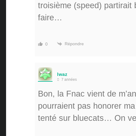
troisième (speed) partirai
faire…
Répondre
0
lwaz
7 années
Bon, la Fnac vient de m’an
pourraient pas honorer m
tenté sur bluecats… On ve