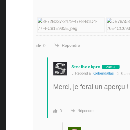
Répondre
0
Steelbookpro
Auteur
Répond à
Korbendallas
8 ann
Merci, je ferai un aperçu 
Répondre
0