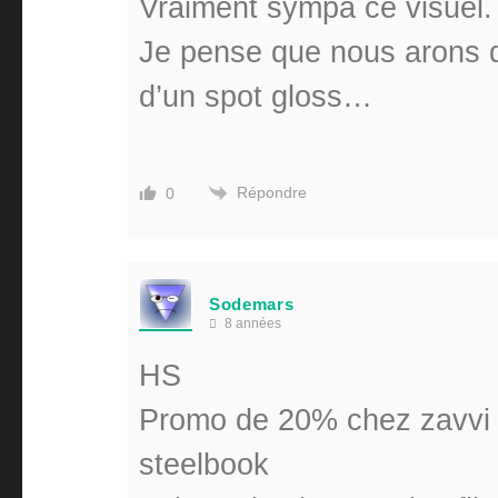
Vraiment sympa ce visuel.
Je pense que nous arons dr
d’un spot gloss…
Répondre
0
Sodemars
8 années
HS
Promo de 20% chez zavvi s
steelbook