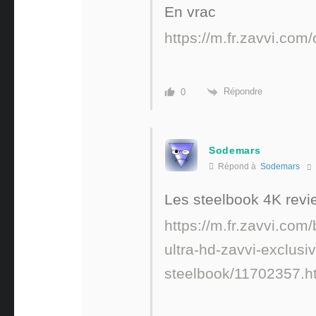
En vrac
https://m.fr.zavvi.com/
Répondre
0
Sodemars
Répond à
Sodemars
Les steelbook 4K revi
https://m.fr.zavvi.com
ultra-hd-zavvi-exclusiv
steelbook/11702357.h