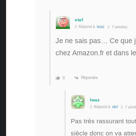
stef
Répond à
lwaz
7 années
Je ne sais pas… Ce que je 
chez Amazon.fr et dans l
Répondre
0
lwaz
Répond à
stef
7 ann
Pas très rassurant tout
siècle donc on va attend