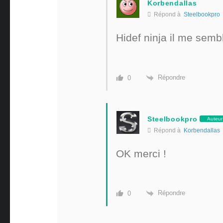
Korbendallas
Répond à
Steelbookpro
Hidef ninja il me semb
Répondre
0
Steelbookpro
Auteur
Répond à
Korbendallas
OK merci !
Répondre
0