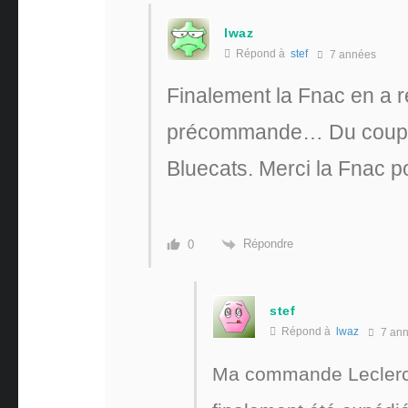
lwaz
Répond à
stef
7 années
Finalement la Fnac en a r
précommande… Du coup j
Bluecats. Merci la Fnac po
Répondre
0
stef
Répond à
lwaz
7 an
Ma commande Leclerc 