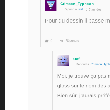
Crimson_Typhoon
Répond à
stef
7 années
Pour du dessin il passe 
Répondre
0
stef
Répond à
Crimson_Typ
Moi, je trouve ça pas m
gloss sur le nom des
Bien sûr, j’aurais pré