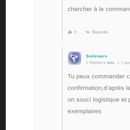
chercher à le command
Répondre
0
Sodemars
Répond à
lwaz
7 an
Tu peux commander chez
confirmation,d’après le
un souci logistique et
exemplaires