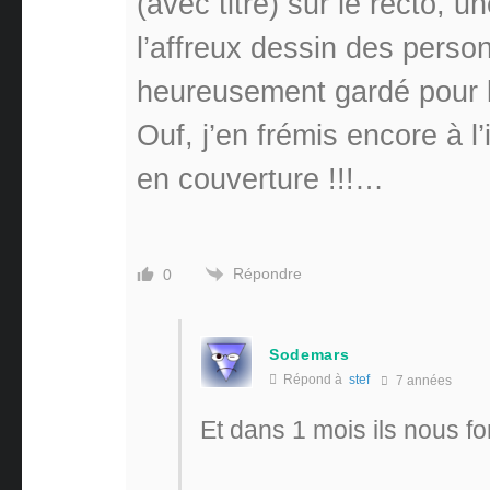
(avec titre) sur le recto, 
l’affreux dessin des person
heureusement gardé pour l
Ouf, j’en frémis encore à l’
en couverture !!!…
Répondre
0
Sodemars
Répond à
stef
7 années
Et dans 1 mois ils nous fo