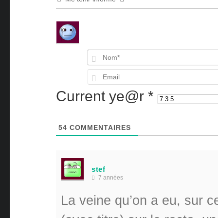
Current ye@r
*
54
COMMENTAIRES
stef
7 années
La veine qu’on a eu, sur ce