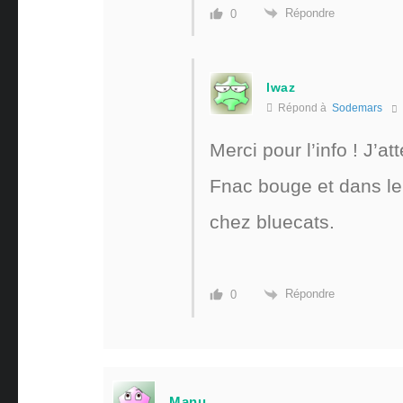
Répondre
0
lwaz
Répond à
Sodemars
Merci pour l’info ! J’a
Fnac bouge et dans le
chez bluecats.
Répondre
0
Manu