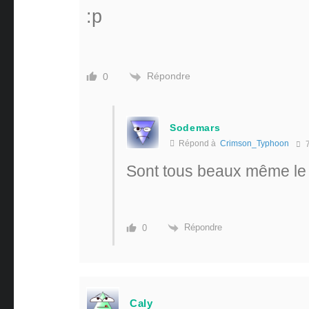
:p
Répondre
0
Sodemars
Répond à
Crimson_Typhoon
7
Sont tous beaux même le l
Répondre
0
Caly