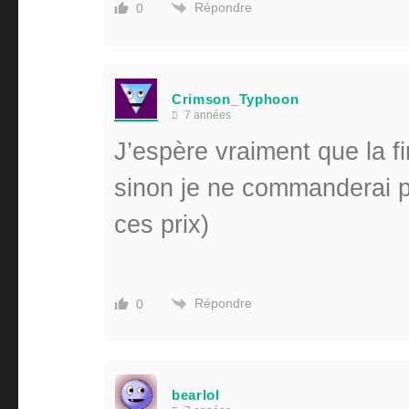
Répondre
0
Crimson_Typhoon
7 années
J’espère vraiment que la fin
sinon je ne commanderai p
ces prix)
Répondre
0
bearlol