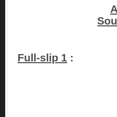
A
Sou
Full-slip 1
: