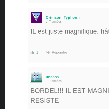
Crimson_Typhoon
7 années
IL est juste magnifique, hâ
Répondre
1
uncass
7 années
BORDEL!!! IL EST MAGN
RESISTE