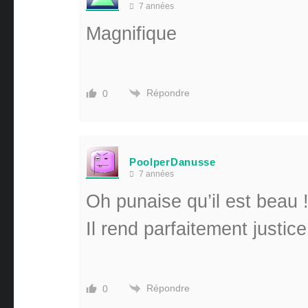
7 années
Magnifique
Répondre
0
PoolperDanusse
7 années
Oh punaise qu’il est beau 
Il rend parfaitement justice
Répondre
0