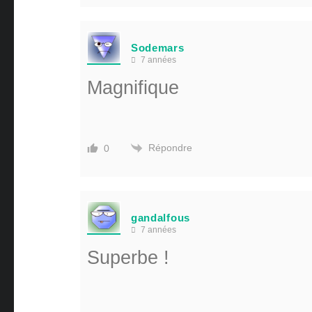
Sodemars
7 années
Magnifique
Répondre
0
gandalfous
7 années
Superbe !