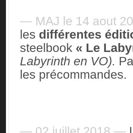
— MAJ le 14 aout 2
les
différentes édit
steelbook
« Le Laby
Labyrinth en VO).
Pa
les précommandes.
— 02 juillet 2018 —
L