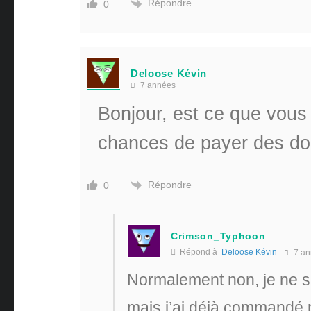
Répondre
0
Deloose Kévin
7 années
Bonjour, est ce que vous 
chances de payer des d
Répondre
0
Crimson_Typhoon
Répond à
Deloose Kévin
7 an
Normalement non, je ne s
mais j’ai déjà commandé pl