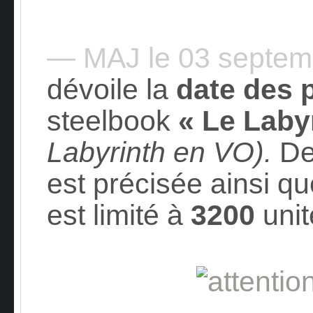
— MAJ le 03 septe
dévoile la
date des
steelbook
« Le Laby
Labyrinth en VO).
De
est précisée ainsi q
est limité à
3200
unit