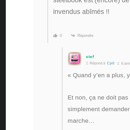
steelbook est (encore) de
invendus abîmés !!
Répondre
0
stef
Répond à
Cyril
6 an
« Quand y’en a plus, 
Et non, ça ne doit pas 
simplement demander a
marche…