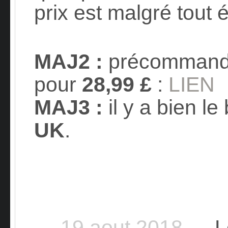
prix est malgré tout 
MAJ2 :
précommand
pour
28,99 £
:
LIEN
MAJ3 :
il y a bien le
UK
.
— 19 aout 2018 —
Le