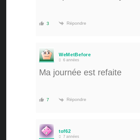
Répondre
3
WeMetBefore
6 années
Ma journée est refaite
Répondre
7
tof62
7 années