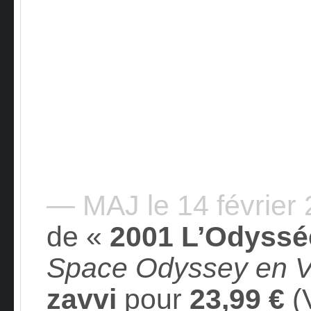
— MAJ le 14 février
de «
2001 L’Odyssé
Space Odyssey en 
zavvi
pour
23,99 €
(