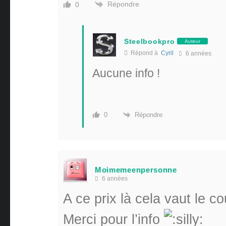
Répondre
0
Steelbookpro
Auteur
Répond à
Cyril
6 années
Aucune info !
Répondre
0
Moimemeenpersonne
6 années
A ce prix là cela vaut le c
Merci pour l’info