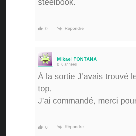
steelbook.
Répondre
0
Mikael FONTANA
6 années
À la sortie J’avais trouvé l
top.
J’ai commandé, merci pour 
Répondre
0