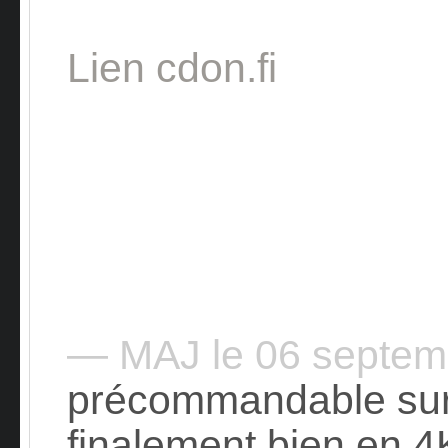
Lien cdon.fi
— MAJ le 06 septe
précommandable su
finalement bien en 4