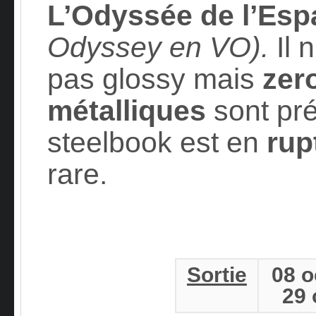
L’Odyssée de l’Esp
Odyssey en VO).
Il 
pas glossy mais
zer
métalliques
sont pré
steelbook est en
rup
rare.
Sortie
08 
29 