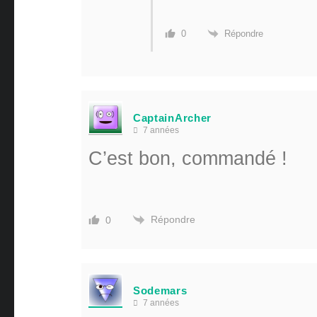
Répondre
0
CaptainArcher
7 années
C’est bon, commandé !
Répondre
0
Sodemars
7 années