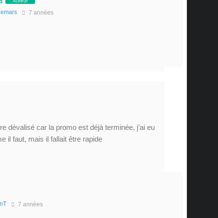
o
Auteur
emars
7 années
re dévalisé car la promo est déjà terminée, j’ai eu
l faut, mais il fallait être rapide
nT
7 années