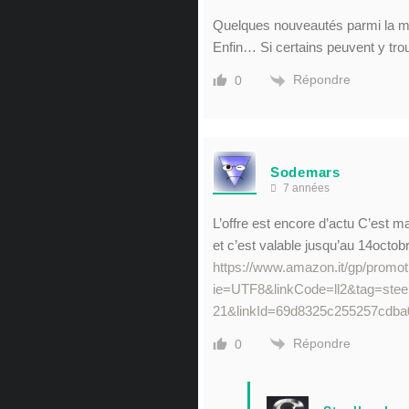
Quelques nouveautés parmi la 
Enfin… Si certains peuvent y tro
Répondre
0
Sodemars
7 années
L’offre est encore d’actu C’est 
et c’est valable jusqu’au 14octob
https://www.amazon.it/gp/prom
ie=UTF8&linkCode=ll2&tag=stee
21&linkId=69d8325c255257cdba
Répondre
0