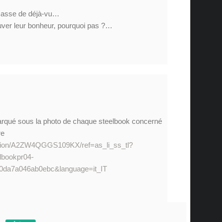
masse de déjà-vu…
uver leur bonheur, pourquoi pas ?…
marqué sous la photo de chaque steelbook concerné
re
otion/A2ZW4QGGS109KX/ref=as_li_ss_tl?
lbookpr04-
0da7a046ab0ebc&language=it_IT