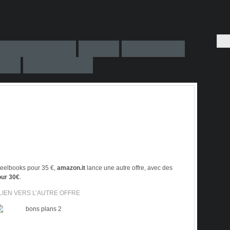
teelbooks pour 35 €,
amazon.it
lance une autre offre, avec des
our 30€
.
LIEN VERS L’AUTRE OFFRE