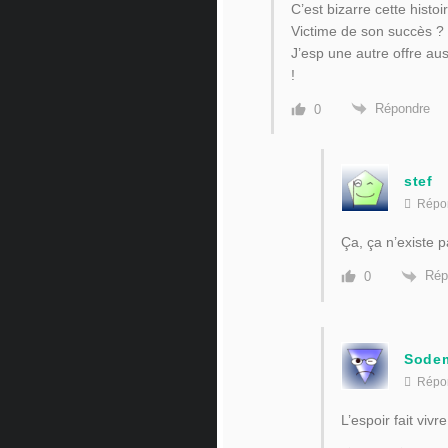
C’est bizarre cette histoi
Victime de son succès ? 
J’esp une autre offre aus
!
Répondre
0
stef
Répo
Ça, ça n’existe
Rép
0
Sode
Répo
L’espoir fait vivr