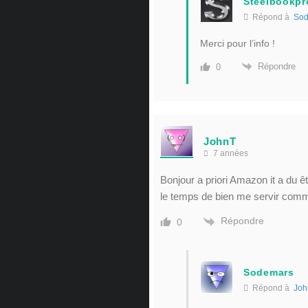
Steelbookpr
Répond à
Sod
Merci pour l’info !
Répondre
0
JohnT
7 années
Bonjour a priori Amazon it a du êt
le temps de bien me servir comme i
Répondre
0
Sodemars
Répond à
Joh