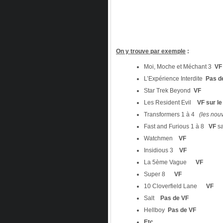
On y trouve par exemple
:
Moi, Moche et Méchant 3
VF
L’Expérience Interdite
Pas d
Star Trek Beyond
VF
Les Resident Evil
VF sur le
Transformers 1 à 4
(les nou
Fast and Furious 1 à 8
VF
sa
Watchmen
VF
Insidious 3
VF
La 5ème Vague
VF
Super 8
VF
10 Cloverfield Lane
VF
Salt
Pas de VF
Hellboy
Pas de VF
Etc…