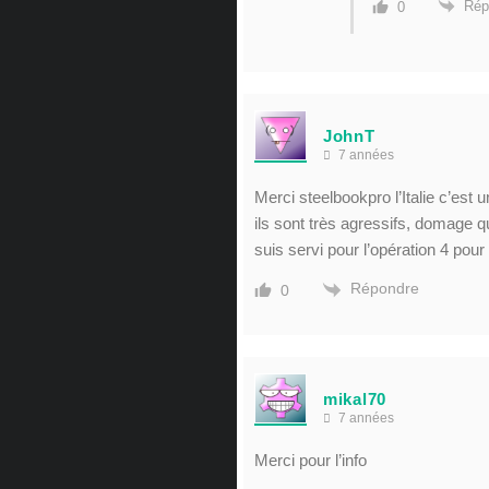
Rép
0
JohnT
7 années
Merci steelbookpro l’Italie c’est 
ils sont très agressifs, domage 
suis servi pour l’opération 4 pour
Répondre
0
mikal70
7 années
Merci pour l’info