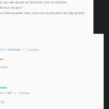
re car elle devait se terminer à la mi octobre
Erreur de prix?
si intéressante chez nous on aurait alors les fdp gratuit
nd à
Sodemars
7 années
 pas…
ondre
mars
nd à
stef
7 années
e 🙂