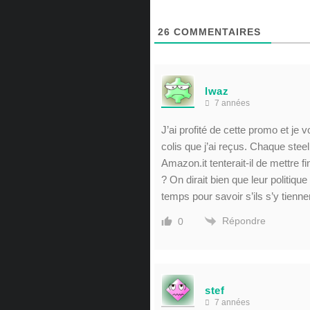
26
COMMENTAIRES
lwaz
7 années
J’ai profité de cette promo et je v
colis que j’ai reçus. Chaque ste
Amazon.it tenterait-il de mettre f
? On dirait bien que leur politiq
temps pour savoir s’ils s’y tienn
Répondre
0
stef
7 années