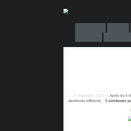
— 10 septembre 2018 —
Après les 4 s
steelbooks différents :
5 steelbooks p