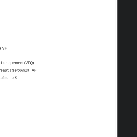
e VF
 1
uniquement (
VFQ
)
veaux steelbooks)
VF
uf sur le 8