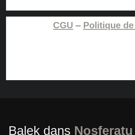
CGU
–
Politique de
Balek
dans
Nosferatu 