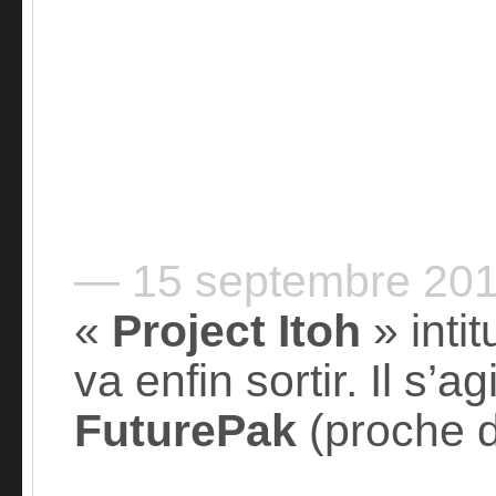
— 15 septembre 20
«
Project Itoh
» inti
va enfin sortir. Il s’a
FuturePak
(proche d