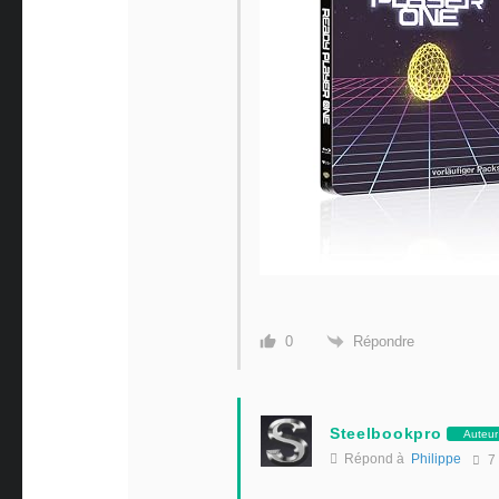
Répondre
0
Steelbookpro
Auteur
Répond à
Philippe
7