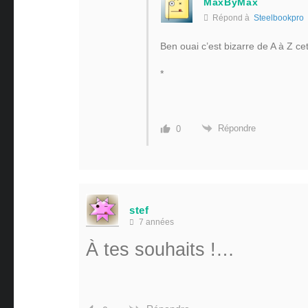
MaxByMax
Répond à
Steelbookpro
Ben ouai c’est bizarre de A à Z cet
*
Répondre
0
stef
7 années
À tes souhaits !…