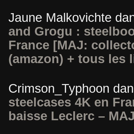
Jaune Malkovichte
da
and Grogu : steelboo
France [MAJ: collect
(amazon) + tous les l
Crimson_Typhoon
da
steelcases 4K en Fr
baisse Leclerc – MAJ