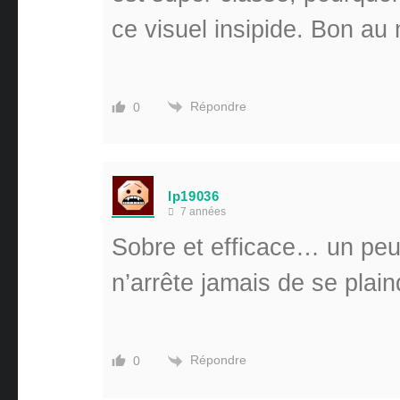
ce visuel insipide. Bon au m
Répondre
0
lp19036
7 années
Sobre et efficace… un peu
n’arrête jamais de se plain
Répondre
0