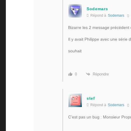
Sodemars
Répond à
Sodemars
Bizarre les 2 message précédent 
Il y avait Philippe avec une série 
souhait
Répondre
0
stef
Répond à
Sodemars
C’est pas un bug : Monsieur Prop