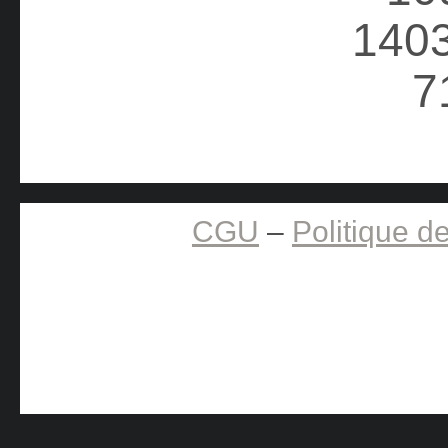
CGU
–
Politique de