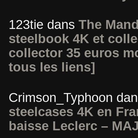
123tie
dans
The Mand
steelbook 4K et coll
collector 35 euros m
tous les liens]
Crimson_Typhoon
da
steelcases 4K en Fr
baisse Leclerc – MAJ