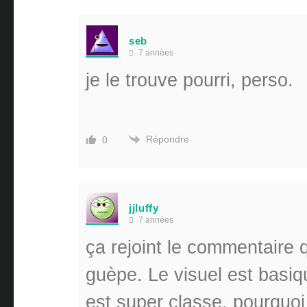
seb
7 années
je le trouve pourri, perso.
Répondre
0
jjluffy
7 années
ça rejoint le commentaire q
guèpe. Le visuel est basiqu
est super classe, pourquoi