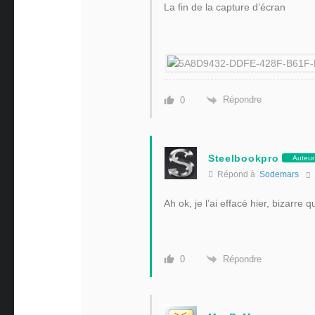
La fin de la capture d’écran
Répondre
0
Steelbookpro
Auteur
Répond à
Sodemars
Ah ok, je l’ai effacé hier, bizarre 
Répondre
0