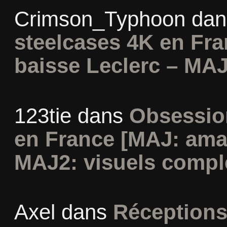
Crimson_Typhoon
da
steelcases 4K en Fr
baisse Leclerc – MAJ
123tie
dans
Obsession
en France [MAJ: ama
MAJ2: visuels compl
Axel
dans
Réceptions