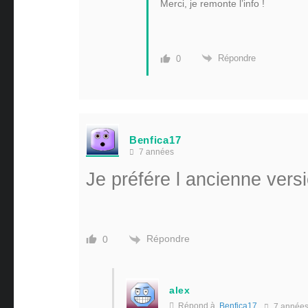
Merci, je remonte l’info !
Répondre
0
Benfica17
7 années
Je préfére l ancienne versi
Répondre
0
alex
Répond à
Benfica17
7 année