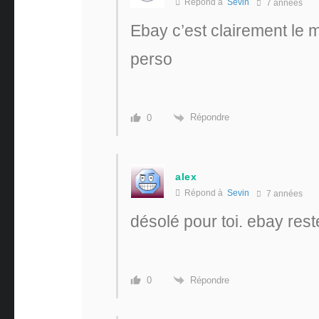
Répond à
Sevin
7 années
Ebay c’est clairement le 
perso
Répondre
0
alex
Répond à
Sevin
7 années
désolé pour toi. ebay rest
Répondre
0