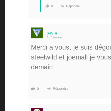
Répondre
0
Sevin
7 années
Merci a vous, je suis dégo
steelwild et joemall je vou
demain.
Répondre
0