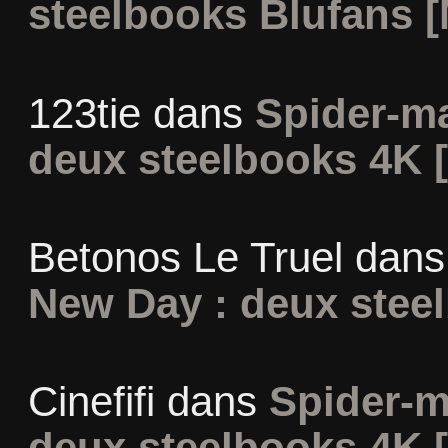
steelbooks Blufans [
123tie
dans
Spider-m
deux steelbooks 4K 
Betonos Le Truel
dan
New Day : deux stee
Cinefifi
dans
Spider-m
deux steelbooks 4K 