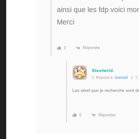
ainsi que les fdp.voici mo
Merci
Répondre
0
Steelwild
Répond à
Joemall
7 
Les steel que je recherche sont déj
Répondre
0