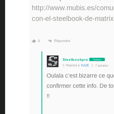
http://www.mubis.es/comu
con-el-steelbook-de-matrix
Répondre
0
Steelbookpro
Auteur
Répond à
KAZE
7 années
Oulala c’est bizarre ce que
confirmer cette info. De t
!!