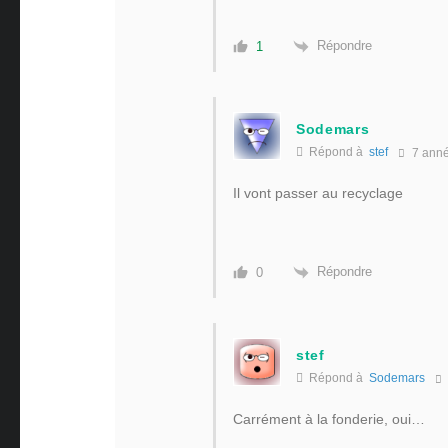
Répondre
1
Sodemars
Répond à
stef
7 ann
Il vont passer au recyclage
Répondre
0
stef
Répond à
Sodemars
Carrément à la fonderie, oui…