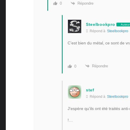
Répondre
0
Steelbookpro
Auteur
Répond à
Steelbookpro
C’est bien du métal, ce sont de vr
Répondre
0
stef
Répond à
Steelbookpro
J’espère qu’ils ont été traités anti
!…