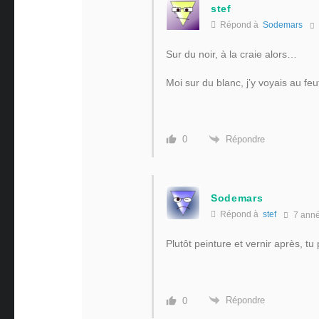
stef
Répond à
Sodemars
Sur du noir, à la craie alors…
Moi sur du blanc, j’y voyais au fe
Répondre
0
Sodemars
Répond à
stef
7 ann
Plutôt peinture et vernir après, tu
Répondre
0