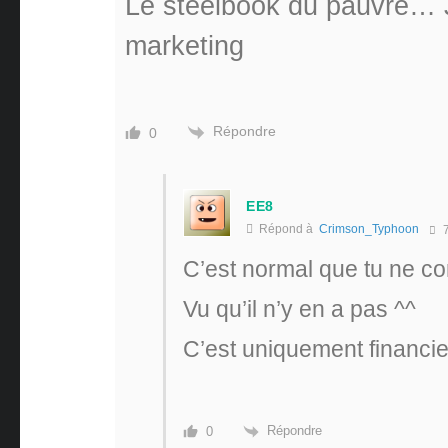
Le steelbook du pauvre… 
marketing
Répondre
0
EE8
Répond à
Crimson_Typhoon
7
C’est normal que tu ne c
Vu qu’il n’y en a pas ^^
C’est uniquement financier
Répondre
0