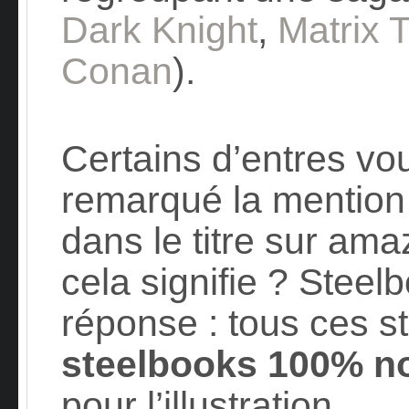
Dark Knight
,
Matrix T
Conan
).
Certains d’entres vo
remarqué la mentio
dans le titre sur am
cela signifie ? Stee
réponse : tous ces s
steelbooks 100% no
pour l’illustration.