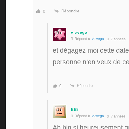
Répondre
0
vicvega
Répond à
vicvega
7 années
et dégagez moi cette date
personne n’en veux de 
Répondre
0
EE8
Répond à
vicvega
7 années
Ah bin si heureusement qu’i