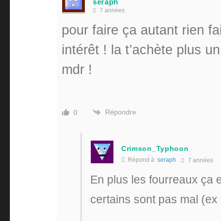
seraph
7 années
pour faire ça autant rien f
intérêt ! la t’achète plus 
mdr !
Répondre
0
Crimson_Typhoon
Répond à
seraph
7 années
En plus les fourreaux ça 
certains sont pas mal (ex