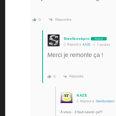
Répondre
0
Steelbookpro
Auteur
Répond à
KAZE
7 années
Merci je remonte ça !
Répondre
0
KAZE
Répond à
Steelbookpro
A vous…il faut savoir ça!!!