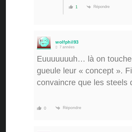
Répondre
1
wolfphil93
7 années
Euuuuuuuh… là on touche l
gueule leur « concept ». F
convaincre que les steels 
Répondre
0