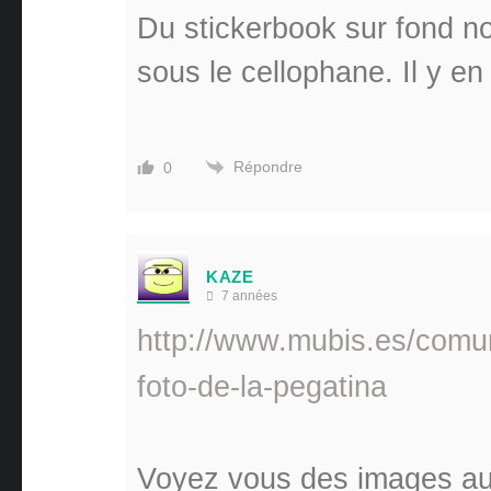
Du stickerbook sur fond n
sous le cellophane. Il y en 
Répondre
0
KAZE
7 années
http://www.mubis.es/comuni
foto-de-la-pegatina
Voyez vous des images aut