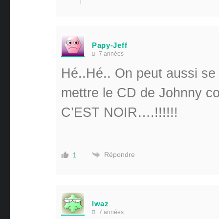
Papy-Jeff
7 années
Hé..Hé.. On peut aussi se 
mettre le CD de Johnny c
C’EST NOIR….!!!!!!
Répondre
1
lwaz
7 années