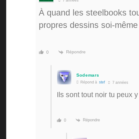
7 années
À quand les steelbooks tou
propres dessins soi-mêm
Répondre
0
Sodemars
Répond à
stef
7 années
Ils sont tout noir tu peux
Répondre
0