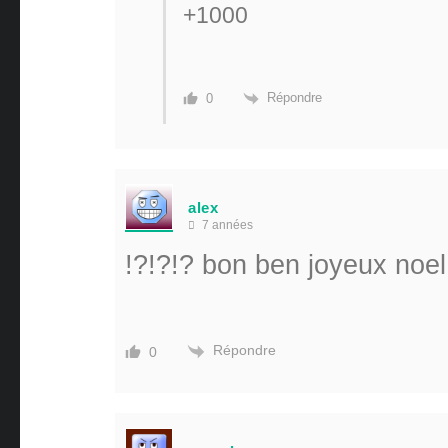
+1000
Répondre
0
alex
7 années
!?!?!? bon ben joyeux noel
Répondre
0