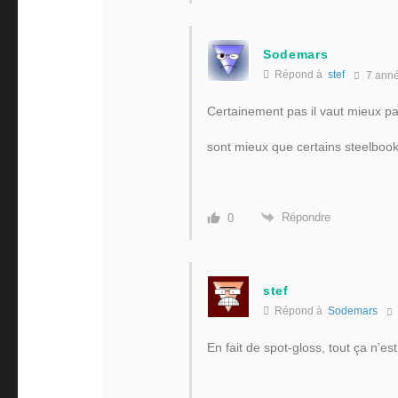
Sodemars
Répond à
stef
7 ann
Certainement pas il vaut mieux pa
sont mieux que certains steelboo
Répondre
0
stef
Répond à
Sodemars
En fait de spot-gloss, tout ça n’es