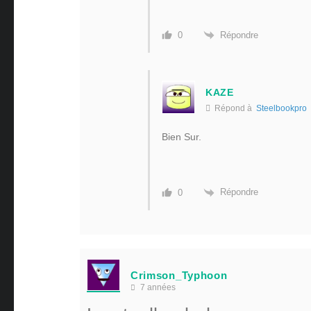
Répondre
0
KAZE
Répond à
Steelbookpro
Bien Sur.
Répondre
0
Crimson_Typhoon
7 années