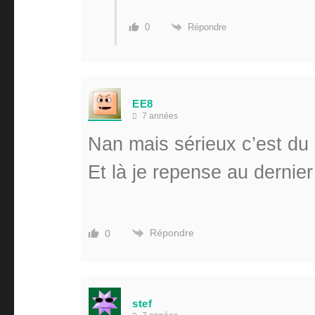
Répondre
0
EE8
7 années
Nan mais sérieux c’est du 
Et là je repense au dernie
Répondre
0
stef