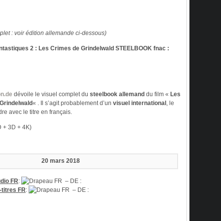
plet : voir édition allemande ci-dessous)
astiques 2 : Les Crimes de Grindelwald STEELBOOK fnac :
n.de
dévoile le visuel complet du
steelbook allemand
du film «
Les
Grindelwald
« . Il s’agit probablement d’un
visuel international
, le
e avec le titre en français.
D + 3D + 4K)
20 mars 2018
dio FR
:
– DE :
titres FR
:
– DE :