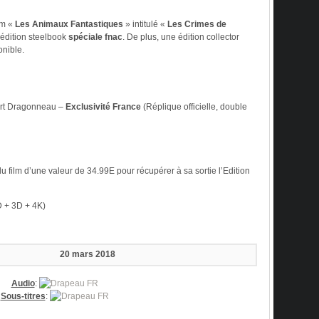
lm «
Les Animaux Fantastiques
» intitulé «
Les Crimes de
dition steelbook
spéciale fnac
. De plus, une édition collector
onible.
ert Dragonneau –
Exclusivité France
(Réplique officielle, double
film d’une valeur de 34.99E pour récupérer à sa sortie l’Edition
D + 3D + 4K)
20 mars 2018
Audio
:
Sous-titres
: