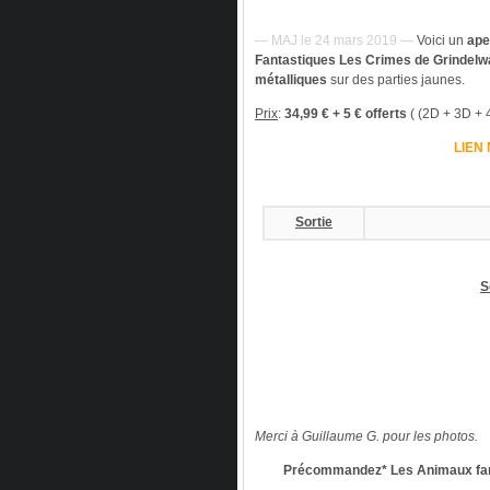
— MAJ le 24 mars 2019 —
Voici un
ape
Fantastiques
Les Crimes de Grindelw
métalliques
sur des parties jaunes.
Prix
:
34,99 € + 5 € offerts
(
(2D + 3D + 
LIEN
Sortie
S
Merci à Guillaume G. pour les photos.
Précommandez* Les Animaux fant