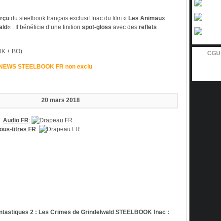
rçu
du steelbook français exclusif fnac du film «
Les Animaux
ald
« . Il bénéficie d’une finition
spot-gloss
avec des
reflets
4K + BO)
CGU
 NEWS STEELBOOK FR non exclu
20 mars 2018
Audio FR
:
ous-titres FR
:
astiques 2 : Les Crimes de Grindelwald STEELBOOK fnac :