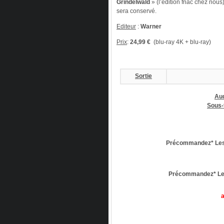
Grindelwald
» (l’édition fnac chez nous)
sera conservé.
Editeur
:
Warner
Prix
:
24,99 €
(blu-ray 4K + blu-ray)
Sortie
Au
Sous-
Précommandez* Les
Précommandez* Les
a