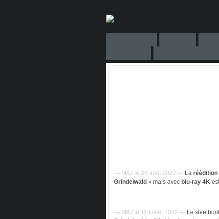
— MAJ le 28 aout 2022 —
La
réédition
Grindelwald
» mais avec
blu-ray 4K
es
— MAJ le 11 juillet 2022 —
Le steelbook