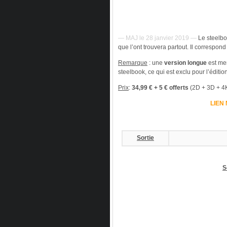
— MAJ le 28 janvier 2019 —
Le steelb
que l’ont trouvera partout. Il correspon
Remarque
: une
version longue
est men
steelbook, ce qui est exclu pour l’édition
Prix
:
34,99 € + 5 € offerts
(2D + 3D + 4
LIEN
Sortie
S