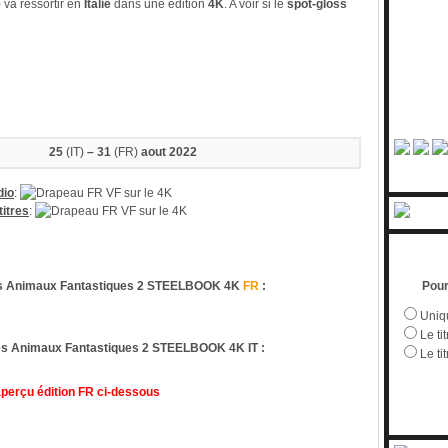
 va ressortir en
Italie
dans une édition
4K
. A voir si le
spot-gloss
25
(IT)
– 31
(FR)
aout 2022
dio
:
VF sur le 4K
titres
:
VF sur le 4K
 Animaux Fantastiques 2 STEELBOOK 4K
FR
:
Pour
Uniqu
Le tit
 Animaux Fantastiques 2 STEELBOOK 4K IT :
Le ti
perçu édition FR ci-dessous