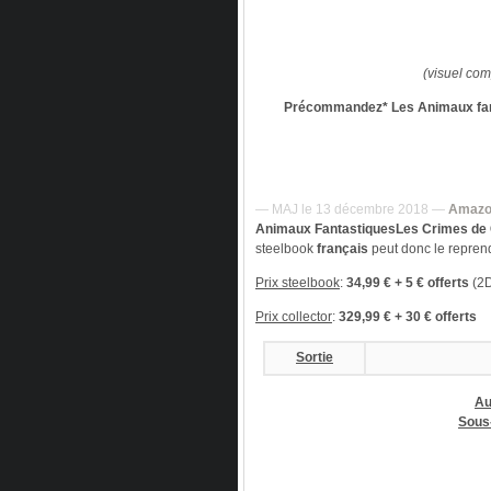
(visuel com
Précommandez* Les Animaux fant
— MAJ le 13 décembre 2018 —
Amazo
Animaux Fantastiques
Les Crimes de 
steelbook
français
peut donc le reprendr
Prix steelbook
:
34,99 € + 5 € offerts
(2
Prix collector
:
329,99 € + 30 € offerts
Sortie
Au
Sous-