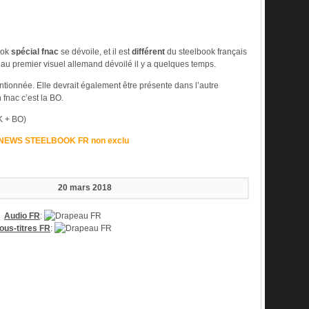
ook
spécial fnac
se dévoile, et il est
différent
du steelbook français
d au premier visuel allemand dévoilé il y a quelques temps.
tionnée. Elle devrait également être présente dans l’autre
 fnac c’est la BO.
K + BO)
 NEWS STEELBOOK FR non exclu
20 mars 2018
Audio FR
:
ous-titres FR
: