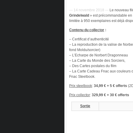
— 14 novembre 2018 —
Le nouveau fi
Grindelwald
» est précommandable en é
limitée à 950 exemplaires est déjà disp
Contenu du collector
:
– Certificat d’authenticité
– La reproduction de la valise de Norb
fond Moldu/sorcier)
– L’Echarpe de Norbert Dragonneau
– La Carte du Monde des Sorciers,
– Des Cartes postales du film
– La Carte Cadeau Fnac aux couleurs du 
Fnac Steelbook.
Prix steelbook
:
34,99 € + 5 € offerts
(2
Prix collector
:
329,99 € + 30 € offerts
Sortie