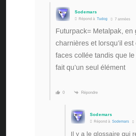
Sodemars
Répond à
Tudog
7 années
Futurpack= Metalpak, en g
charnières et lorsqu’il es
faces collée tandis que le
fait qu’un seul élément
Répondre
0
Sodemars
Répond à
Sodemars
Il y a le glossaire qui