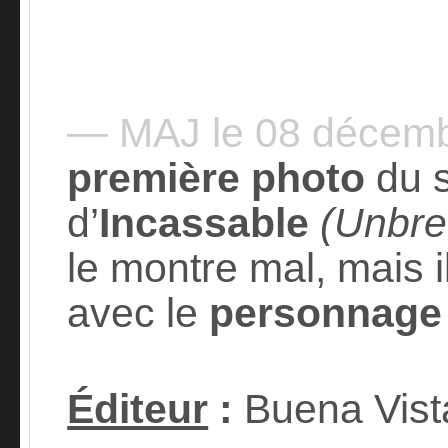
— MAJ le 08 décem
première photo
du s
d’
Incassable
(Unbre
le montre mal, mais il
avec le
personnage
Éditeur
:
Buena Vist