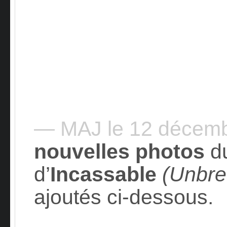
— MAJ le 12 décem
nouvelles photos
d
d’
Incassable
(Unbre
ajoutés ci-dessous.