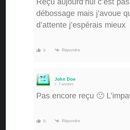
Reçu aujourd’hui c’est pas
débossage mais j’avoue q
d’attente j’espérais mieux
Répondre
0
John Doe
7 années
Pas encore reçu 🙁 L’imp
Répondre
0