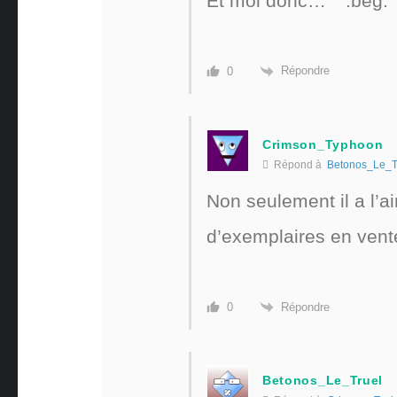
Et moi donc…
Répondre
0
Crimson_Typhoon
Répond à
Betonos_Le_T
Non seulement il a l’a
d’exemplaires en ven
Répondre
0
Betonos_Le_Truel