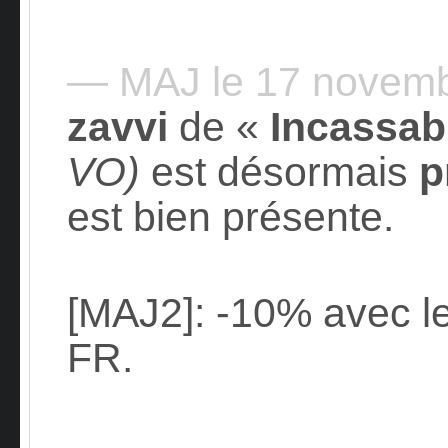
— MAJ le 17 novem
zavvi
de «
Incassab
VO)
est désormais
p
est bien présente.
[MAJ2]: -10% avec l
FR.