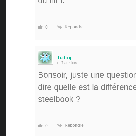
du film.
Répondre
0
Tudog
7 années
Bonsoir, juste une questi
dire quelle est la différen
steelbook ?
Répondre
0