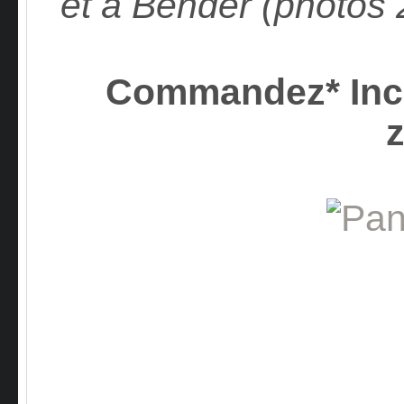
et à Bender (photos 2
Commandez* In
z