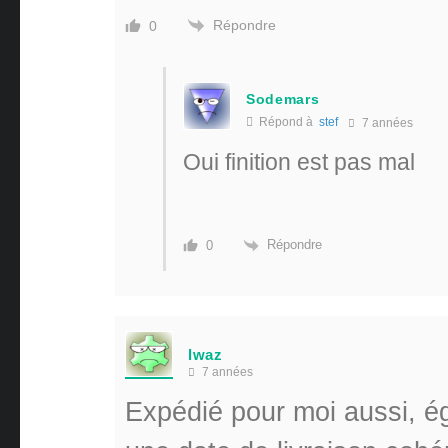
Répondre
0
Sodemars
Répond à
stef
7 années
Oui finition est pas mal
Répondre
0
lwaz
7 années
Expédié pour moi aussi, 