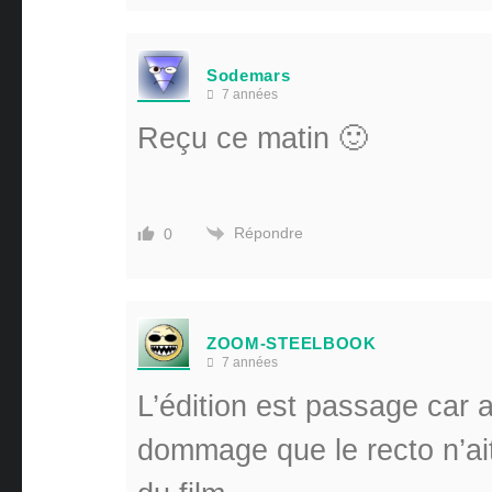
Sodemars
7 années
Reçu ce matin 🙂
Répondre
0
ZOOM-STEELBOOK
7 années
L’édition est passage car 
dommage que le recto n’ait 