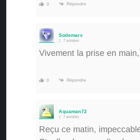
Répondre
0
Sodemars
7 années
Vivement la prise en main, 
Répondre
0
Aquaman72
7 années
Reçu ce matin, impeccabl