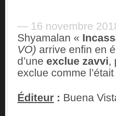
— 16 novembre 20
Shyamalan «
Incass
VO)
arrive enfin en é
d’une
exclue zavvi
,
exclue comme l’était
Éditeur
:
Buena Vist