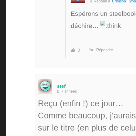
Répond à
Crimson_Typ
Espérons un steelbook 
déchire…
Répondre
0
stef
7 années
Reçu (enfin !) ce jour…
Comme beaucoup, j’aurais
sur le titre (en plus de cel