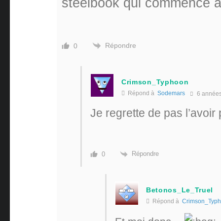
steelbook qui commence à 
Répondre
0
Crimson_Typhoon
Répond à
Sodemars
6 année
Je regrette de pas l’avoir 
Répondre
0
Betonos_Le_Truel
Répond à
Crimson_Typ