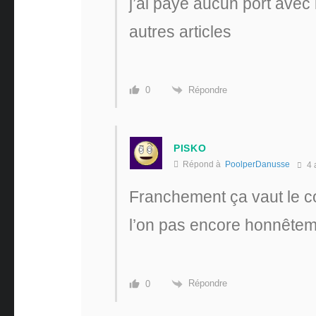
j’ai payé aucun port avec
autres articles
Répondre
0
PISKO
Répond à
PoolperDanusse
4 
Franchement ça vaut le c
l’on pas encore honnêtem
Répondre
0