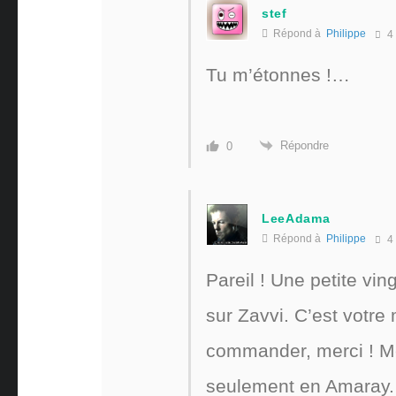
stef
Répond à
Philippe
4
Tu m’étonnes !…
Répondre
0
LeeAdama
Répond à
Philippe
4
Pareil ! Une petite vin
sur Zavvi. C’est votre
commander, merci ! M
seulement en Amaray.