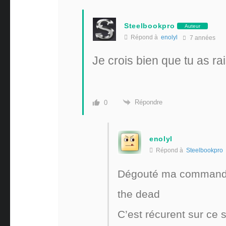
Steelbookpro
Auteur
Répond à
enolyl
7 années
Je crois bien que tu as r
Répondre
0
enolyl
Répond à
Steelbookpro
Dégouté ma commande
the dead
C’est récurent sur ce s