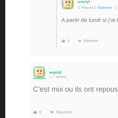
enolyl
Répond à
Sodemars
A partir de lundi si j’a
Répondre
0
enolyl
7 années
C’est moi ou ils ont repous
Répondre
0