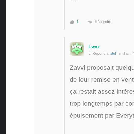
Répondre
1
Lwaz
Répond à
stef
4 ann
Zavvi proposait quelq
de leur remise en ven
ça restait assez intér
trop longtemps par con
épuisement par Everyt