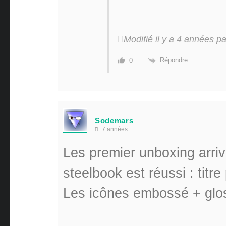
Modifié il y a 4 années 
Répondre
0
Sodemars
7 années
Les premier unboxing arrive
steelbook est réussi : titr
Les icônes embossé + glos