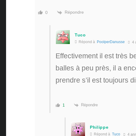
Répondre
0
Tuco
Répond à
PoolperDanusse
4 
Effectivement il est très b
balles à peu près, il a en
prendre s’il est toujours 
Répondre
1
Philippe
Répond à
Tuco
4 an