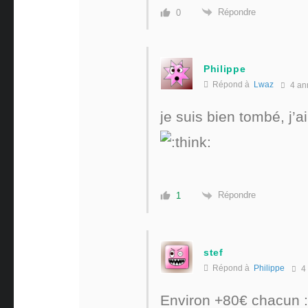
Répondre
0
Philippe
Répond à
Lwaz
4 an
je suis bien tombé, j’a
Répondre
1
stef
Répond à
Philippe
4
Environ +80€ chacun :