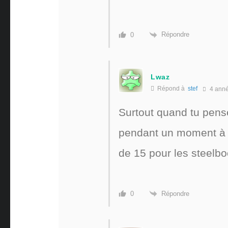
Répondre
0
Lwaz
Répond à
stef
4 ann
Surtout quand tu pens
pendant un moment à m
de 15 pour les steelbo
Répondre
0