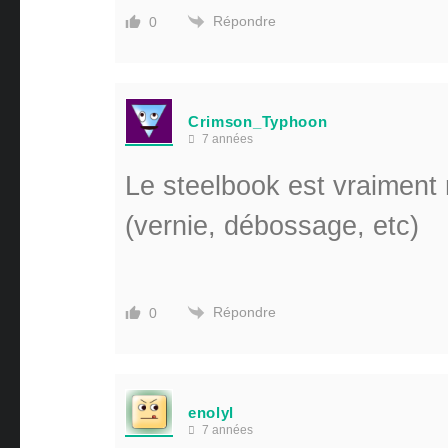
Répondre
0
Crimson_Typhoon
7 années
Le steelbook est vraiment 
(vernie, débossage, etc)
Répondre
0
enolyl
7 années