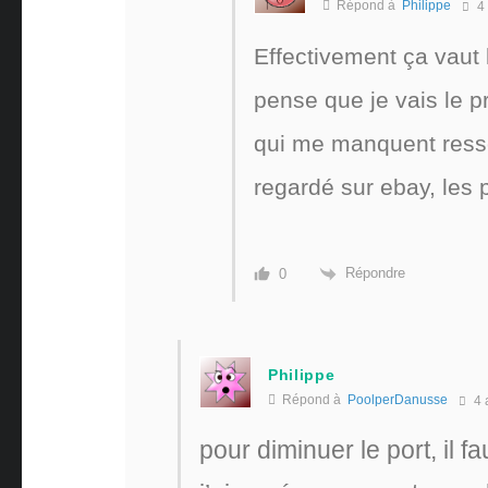
Répond à
Philippe
4
Effectivement ça vaut 
pense que je vais le p
qui me manquent ressor
regardé sur ebay, les
Répondre
0
Philippe
Répond à
PoolperDanusse
4 
pour diminuer le port, il fa