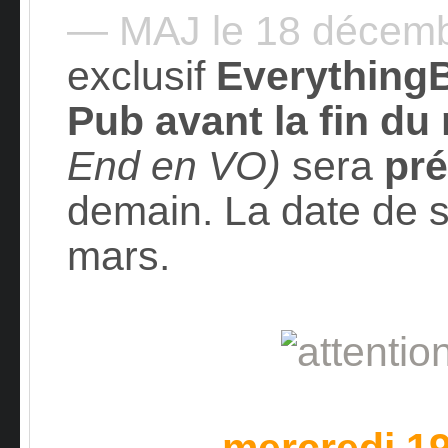
— MAJ le 18 décem
exclusif
Everything
Pub avant la fin d
End en VO)
sera
pr
demain. La date de so
mars.
mercredi 1