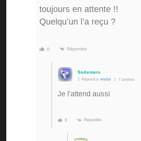
toujours en attente !!
Quelqu’un l’a reçu ?
Répondre
0
Sodemars
Répond à
enolyl
7 années
Je l’attend aussi
Répondre
0