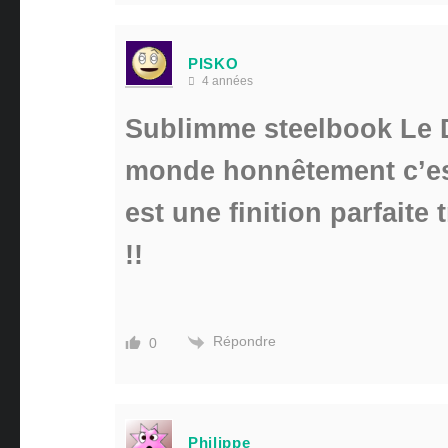
PISKO
4 années
Sublimme steelbook Le D
monde honnêtement c’est
est une finition parfaite
!!
Répondre
0
Philippe