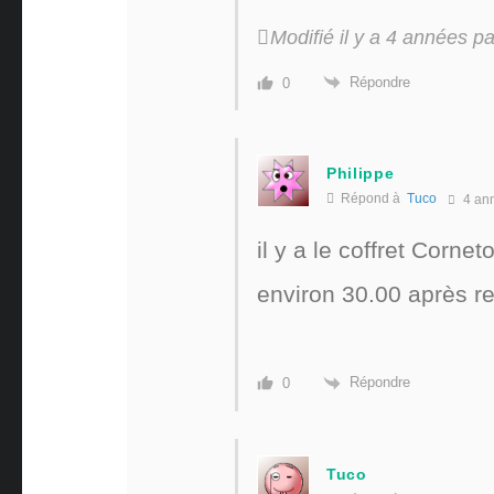
Modifié il y a 4 années p
Répondre
0
Philippe
Répond à
Tuco
4 an
il y a le coffret Corn
environ 30.00 après r
Répondre
0
Tuco