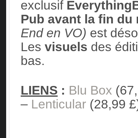
exclusif
Everything
Pub avant la fin d
End en VO)
est dés
Les
visuels
des éditi
bas.
LIENS
:
Blu Box
(67,
–
Lenticular
(28,99 £