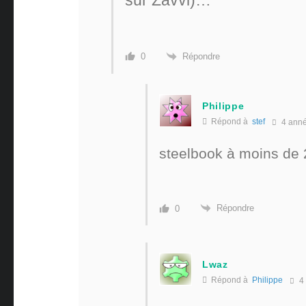
sur Zavvi)…
Répondre
0
Philippe
Répond à
stef
4 ann
steelbook à moins de 2
Répondre
0
Lwaz
Répond à
Philippe
4