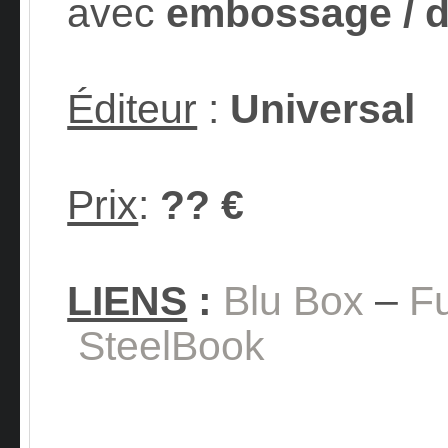
avec
embossage / 
Éditeur
:
Universal
Prix
:
?? €
LIENS
:
Blu Box
–
Fu
SteelBook