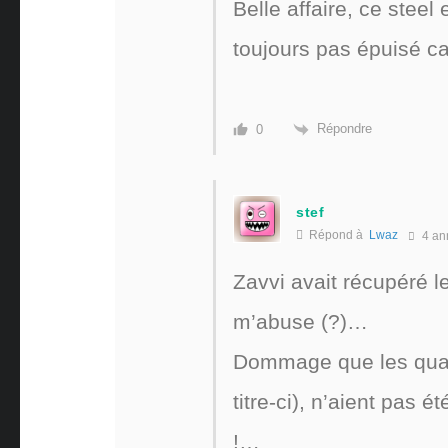
Belle affaire, ce steel
toujours pas épuisé c
Répondre
0
stef
Répond à
Lwaz
4 an
Zavvi avait récupéré l
m’abuse (?)…
Dommage que les quan
titre-ci), n’aient pas 
!…