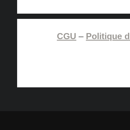
CGU
–
Politique d