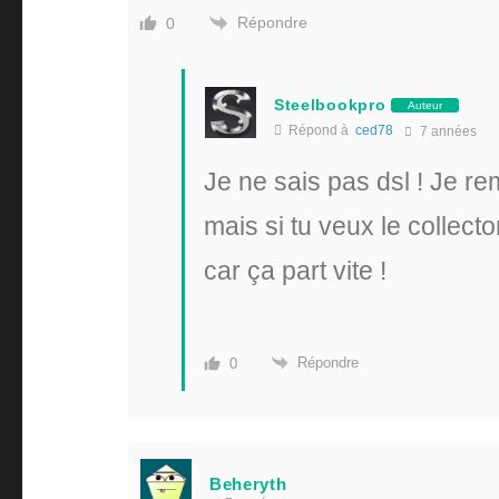
Répondre
0
Steelbookpro
Auteur
Répond à
ced78
7 années
Je ne sais pas dsl ! Je r
mais si tu veux le collecto
car ça part vite !
Répondre
0
Beheryth