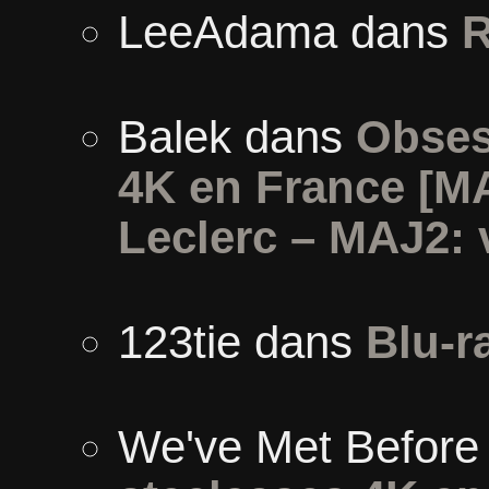
LeeAdama
dans
R
Balek
dans
Obses
4K en France [M
Leclerc – MAJ2: 
123tie
dans
Blu-r
We've Met Before