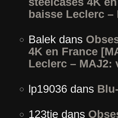
steelcases 4K e
baisse Leclerc –
Balek
dans
Obses
4K en France [M
Leclerc – MAJ2: 
lp19036
dans
Blu
123tie
dans
Obses