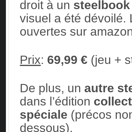
droit à un
steelbook
visuel a été dévoil
ouvertes sur amazon.f
Prix
:
69,99 €
(jeu + 
De plus, un
autre s
dans l’édition
collec
spéciale
(précos non
dessous).