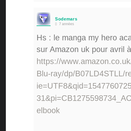
Sodemars
7 années
Hs : le manga my hero ac
sur Amazon uk pour avril 
https://www.amazon.co.u
Blu-ray/dp/B07LD4STLL/
ie=UTF8&qid=1547760725
31&pi=CB1275598734_AC
elbook