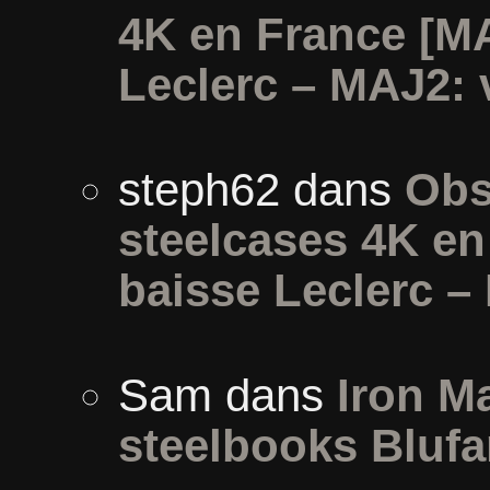
4K en France [M
Leclerc – MAJ2: 
steph62
dans
Obs
steelcases 4K e
baisse Leclerc –
Sam
dans
Iron Ma
steelbooks Blufa