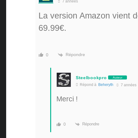
7 années
La version Amazon vient d
69.99€.
Répondre
0
Steelbookpro
Auteur
Répond à
Beheryth
7 années
Merci !
Répondre
0