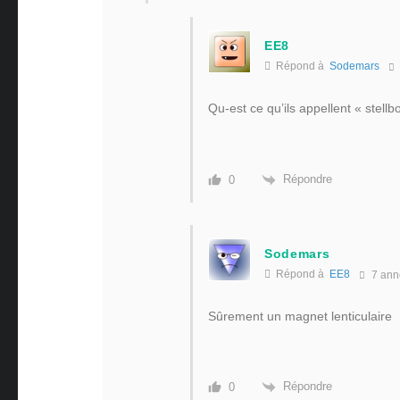
EE8
Répond à
Sodemars
Qu-est ce qu’ils appellent « stell
Répondre
0
Sodemars
Répond à
EE8
7 ann
Sûrement un magnet lenticulaire
Répondre
0