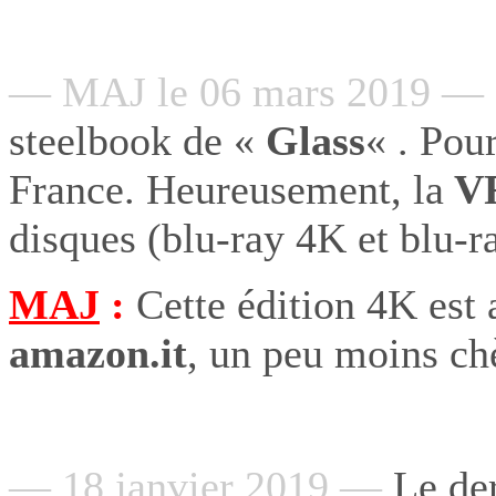
— MAJ le 06 mars 2019 —
steelbook de «
Glass
« . Pour
France. Heureusement, la
V
disques (blu-ray 4K et blu-r
MAJ
:
Cette édition 4K est
amazon.it
, un peu moins ch
— 18 janvier 2019 —
Le der