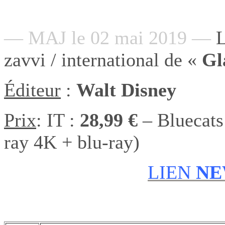
— MAJ le 02 mai 2019 —
zavvi / international de «
Gl
Éditeur
:
Walt Disney
Prix
: IT :
28,99 €
– Bluecats
ray 4K + blu-ray)
LIEN
NE