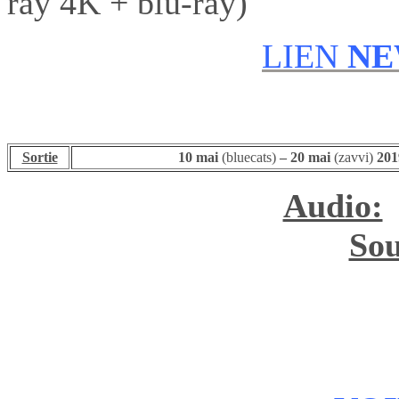
ray 4K + blu-ray)
LIEN
NE
Sortie
10 mai
(bluecats)
– 20 mai
(zavvi)
201
Audio:
Sou