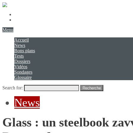
Présentation
Contact
Menu
Accueil
News
Bons plans
Tests
Dossiers
Vidéos
Sondages
Glossaire
Search for:
Recherche
News
Glass : un steelbook za