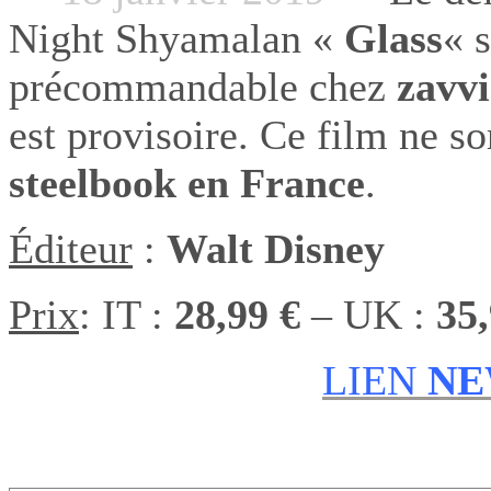
Night Shyamalan «
Glass
« s
précommandable chez
zavvi
est provisoire. Ce film ne 
steelbook en France
.
Éditeur
:
Walt Disney
Prix
: IT :
28,99 €
– UK :
35
LIEN
NE