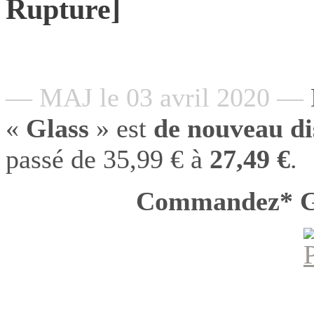
Rupture]
— MAJ le 03 avril 2020 —
«
Glass
» est
de nouveau di
passé de 35,99 € à
27,49 €
.
Commandez* G