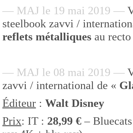
— MAJ le 19 mai 2019 —
V
steelbook zavvi / internatio
reflets métalliques
au recto 
— MAJ le 08 mai 2019 —
V
zavvi / international de «
Gl
Éditeur
:
Walt Disney
Prix
: IT :
28,99 €
– Bluecats