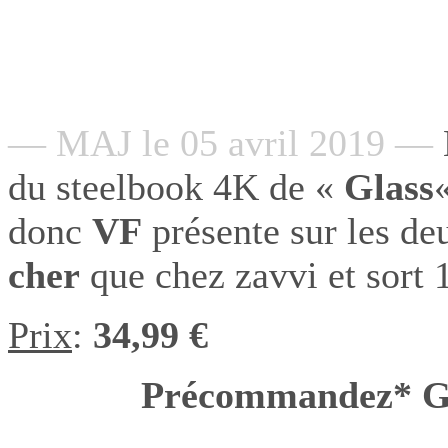
— MAJ le 05 avril 2019 —
du steelbook 4K de «
Glass
donc
VF
présente sur les deu
cher
que chez zavvi et sort 
Prix
:
34,99 €
Précommandez* 