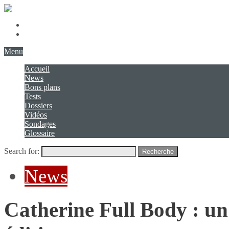
Présentation
Contact
Menu
Accueil
News
Bons plans
Tests
Dossiers
Vidéos
Sondages
Glossaire
Search for:
Recherche
News
Catherine Full Body : u