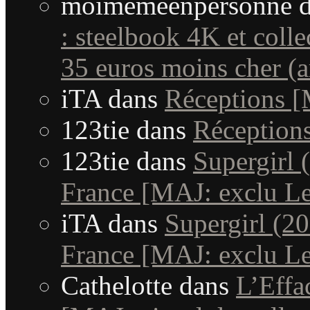
moimemeenpersonne
d
: steelbook 4K et coll
35 euros moins cher (a
iTA
dans
Réceptions 
123tie
dans
Réception
123tie
dans
Supergirl 
France [MAJ: exclu Le
iTA
dans
Supergirl (20
France [MAJ: exclu Le
Cathelotte
dans
L’Effa