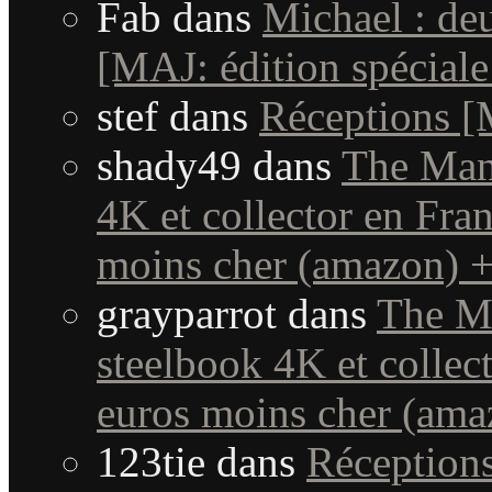
Fab
dans
Michael : de
[MAJ: édition spéciale
stef
dans
Réceptions 
shady49
dans
The Mand
4K et collector en Fra
moins cher (amazon) + 
grayparrot
dans
The Ma
steelbook 4K et collec
euros moins cher (amaz
123tie
dans
Réception