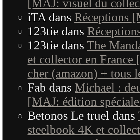
[MAJ: visuel du collec
iTA
dans
Réceptions 
123tie
dans
Réception
123tie
dans
The Manda
et collector en France
cher (amazon) + tous le
Fab
dans
Michael : de
[MAJ: édition spéciale
Betonos Le truel
dans
steelbook 4K et collec