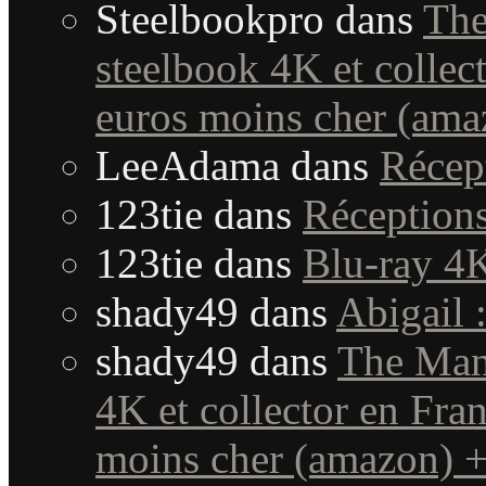
Steelbookpro
dans
The
steelbook 4K et collec
euros moins cher (amaz
LeeAdama
dans
Récep
123tie
dans
Réception
123tie
dans
Blu-ray 4K
shady49
dans
Abigail 
shady49
dans
The Mand
4K et collector en Fra
moins cher (amazon) + 