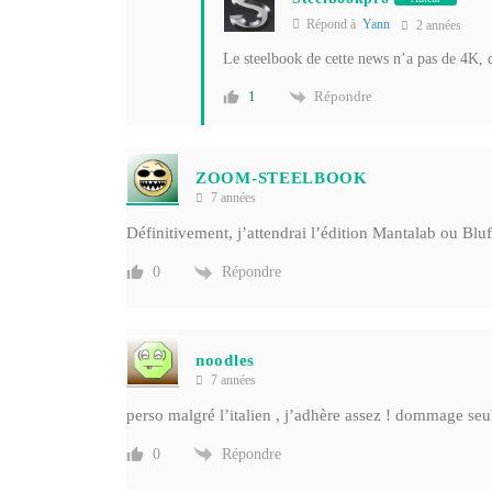
Répond à
Yann
2 années
Le steelbook de cette news n’a pas de 4K, 
Répondre
1
ZOOM-STEELBOOK
7 années
Définitivement, j’attendrai l’édition Mantalab ou Blu
Répondre
0
noodles
7 années
perso malgré l’italien , j’adhère assez ! dommage seule
Répondre
0