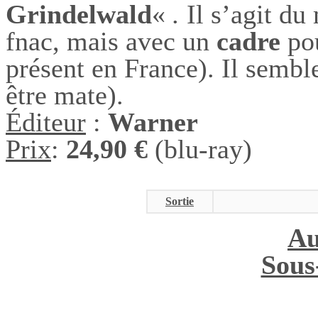
Grindelwald
«
.
Il s’agit d
fnac, mais avec un
cadre
pou
présent en France). Il semble
être mate).
Éditeur
:
Warner
Prix
:
24,90 €
(blu-ray)
Sortie
Au
Sous-