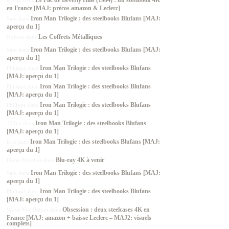
Le Flic de Beverly Hills (1984) : un steelbook 4K
ericdv
dans
en France [MAJ: précos amazon & Leclerc]
Iron Man Trilogie : des steelbooks Blufans [MAJ:
Sam
dans
aperçu du 1]
Les Coffrets Métalliques
Nonore
dans
Iron Man Trilogie : des steelbooks Blufans [MAJ:
Sam
dans
aperçu du 1]
Iron Man Trilogie : des steelbooks Blufans
Philippe
dans
[MAJ: aperçu du 1]
Iron Man Trilogie : des steelbooks Blufans
Philippe
dans
[MAJ: aperçu du 1]
Iron Man Trilogie : des steelbooks Blufans
Philippe
dans
[MAJ: aperçu du 1]
Iron Man Trilogie : des steelbooks Blufans
123tie
dans
[MAJ: aperçu du 1]
Iron Man Trilogie : des steelbooks Blufans [MAJ:
Eric
dans
aperçu du 1]
Blu-ray 4K à venir
Pierre Morthez
dans
Iron Man Trilogie : des steelbooks Blufans [MAJ:
Sam
dans
aperçu du 1]
Iron Man Trilogie : des steelbooks Blufans
Philippe
dans
[MAJ: aperçu du 1]
Obsession : deux steelcases 4K en
We've Met Before
dans
France [MAJ: amazon + baisse Leclerc – MAJ2: visuels
complets]