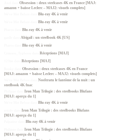
Obsession : deux steelcases 4K en France [MAJ:
Axel
dans
amazon + baisse Leclerc – MAJ2: visuels complets]
Blu-ray 4K à venir
We've Met Before
dans
Blu-ray 4K à venir
We've Met Before
dans
Blu-ray 4K à venir
Pharos
dans
Abigail : un steelbook 4K [US]
gaellr
dans
Blu-ray 4K à venir
Pharos
dans
Réceptions [MAJ]
Crimson_Typhoon
dans
Réceptions [MAJ]
123tie
dans
Obsession : deux steelcases 4K en France
Rooky
dans
[MAJ: amazon + baisse Leclerc – MAJ2: visuels complets]
Nosferatu le fantôme de la nuit : un
We've Met Before
dans
steelbook 4K fnac
Iron Man Trilogie : des steelbooks Blufans
Philippe
dans
[MAJ: aperçu du 1]
Blu-ray 4K à venir
We've Met Before
dans
Iron Man Trilogie : des steelbooks Blufans
ericdv
dans
[MAJ: aperçu du 1]
Blu-ray 4K à venir
Palpatine
dans
Iron Man Trilogie : des steelbooks Blufans
Philippe
dans
[MAJ: aperçu du 1]