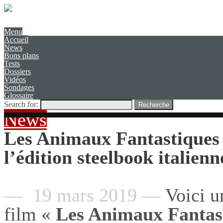
Présentation
Contact
Menu
Accueil
News
Bons plans
Tests
Dossiers
Vidéos
Sondages
Glossaire
Search for:
Recherche
News
Les Animaux Fantastiques
l’édition steelbook italien
— 19 mars 2019 —
Voici 
film «
Les Animaux Fantas