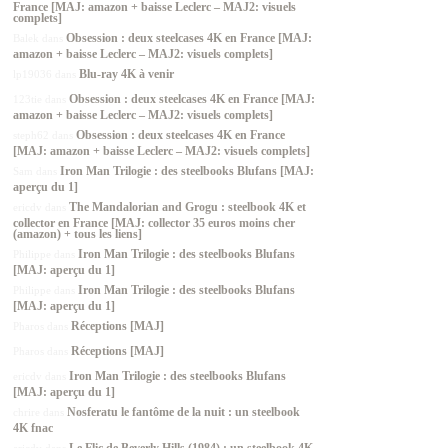
France [MAJ: amazon + baisse Leclerc – MAJ2: visuels
complets]
Obsession : deux steelcases 4K en France [MAJ:
Balek
dans
amazon + baisse Leclerc – MAJ2: visuels complets]
Blu-ray 4K à venir
lp19036
dans
Obsession : deux steelcases 4K en France [MAJ:
123tie
dans
amazon + baisse Leclerc – MAJ2: visuels complets]
Obsession : deux steelcases 4K en France
steph62
dans
[MAJ: amazon + baisse Leclerc – MAJ2: visuels complets]
Iron Man Trilogie : des steelbooks Blufans [MAJ:
Sam
dans
aperçu du 1]
The Mandalorian and Grogu : steelbook 4K et
ericdv
dans
collector en France [MAJ: collector 35 euros moins cher
(amazon) + tous les liens]
Iron Man Trilogie : des steelbooks Blufans
Philippe
dans
[MAJ: aperçu du 1]
Iron Man Trilogie : des steelbooks Blufans
Philippe
dans
[MAJ: aperçu du 1]
Réceptions [MAJ]
Pharos
dans
Réceptions [MAJ]
Pharos
dans
Iron Man Trilogie : des steelbooks Blufans
ericdv
dans
[MAJ: aperçu du 1]
Nosferatu le fantôme de la nuit : un steelbook
chrire
dans
4K fnac