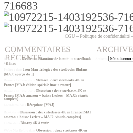
CGU
–
Politique de confidentialité
COMMENTAIRES
ARCHIVE
RÉCENTS
Nosferatu le fantôme de la nuit : un steelbook
Renard
dans
Archives
4K fnac
Iron Man Trilogie : des steelbooks Blufans
Philippe
dans
[MAJ: aperçu du 1]
Michael : deux steelbooks 4K en
Betonos Le Truel
dans
France [MAJ: édition spéciale fnac + retour]
Obsession : deux steelcases 4K en
Betonos Le Truel
dans
France [MAJ: amazon + baisse Leclerc – MAJ2: visuels
complets]
Réceptions [MAJ]
LeeAdama
dans
Obsession : deux steelcases 4K en France [MAJ:
Balek
dans
amazon + baisse Leclerc – MAJ2: visuels complets]
Blu-ray 4K à venir
123tie
dans
Obsession : deux steelcases 4K en
We've Met Before
dans