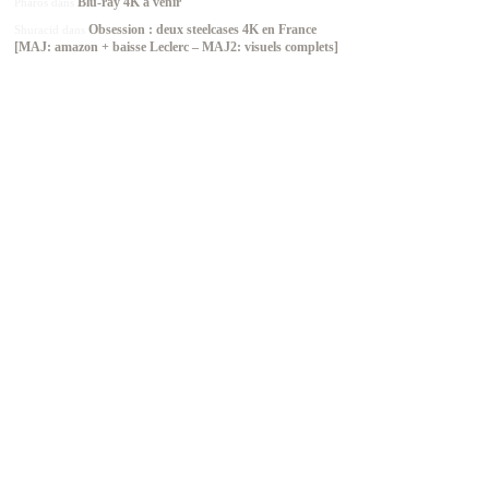
Blu-ray 4K à venir
Pharos
dans
Obsession : deux steelcases 4K en France
Shuracid
dans
[MAJ: amazon + baisse Leclerc – MAJ2: visuels complets]