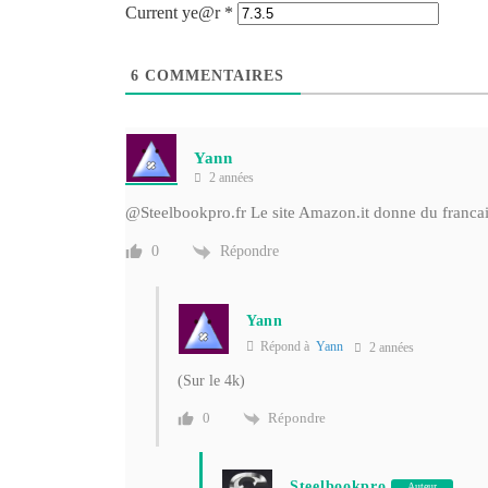
Current ye@r
*
6
COMMENTAIRES
Yann
2 années
@Steelbookpro
.fr Le site Amazon.it donne du francai
Répondre
0
Yann
Répond à
Yann
2 années
(Sur le 4k)
Répondre
0
Steelbookpro
Auteur