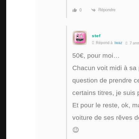
Répondre
0
stef
Répond à
lwaz
7 an
50€, pour moi…
Chacun voit midi à sa p
question de prendre ce
certains titres, je suis
Et pour le reste, ok, 
voiture de ses rêves d
😉