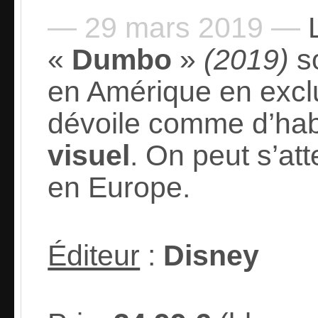
— 29 mars 2019 —
L
«
Dumbo
»
(2019)
so
en Amérique en excl
dévoile comme d’hab
visuel
. On peut s’att
en Europe.
Éditeur
:
Disney