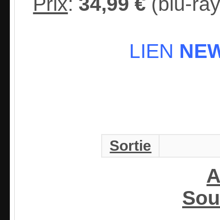
Prix
:
3
4,99 €
(blu-ray
LIEN
NEWS
Sortie
A
Sou