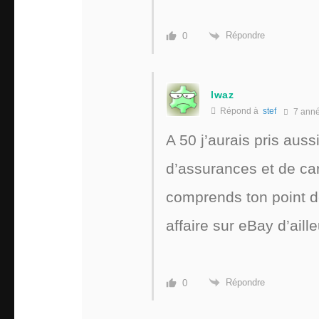
Répondre
0
lwaz
Répond à
stef
7 ann
A 50 j’aurais pris auss
d’assurances et de car
comprends ton point d
affaire sur eBay d’aille
Répondre
0