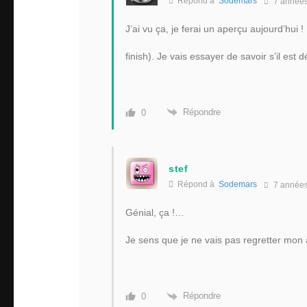
Répond à
Sodemars
7 année
J’ai vu ça, je ferai un aperçu aujourd’hui !
finish). Je vais essayer de savoir s’il es
Répondre
0
stef
Répond à
Sodemars
7 année
Génial, ça !…
Je sens que je ne vais pas regretter mon
Répondre
0