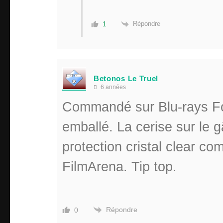
Répondre
1
Betonos Le Truel
6 années
Commandé sur Blu-rays Fo
emballé. La cerise sur le g
protection cristal clear c
FilmArena. Tip top.
Répondre
0