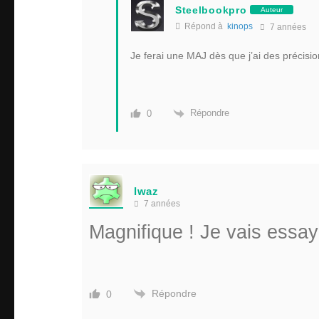
Steelbookpro
Auteur
Répond à
kinops
7 années
Je ferai une MAJ dès que j’ai des précisio
Répondre
0
lwaz
7 années
Magnifique ! Je vais essay
Répondre
0