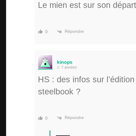
Le mien est sur son dépar
Répondre
0
kinops
7 années
HS : des infos sur l’éditio
steelbook ?
Répondre
0