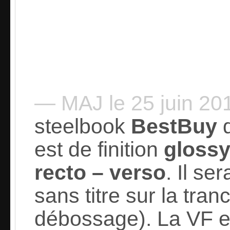
— MAJ le 25 juin 2
steelbook
BestBuy
est de finition
gloss
recto – verso
. Il se
sans titre sur la tran
débossage). La VF es