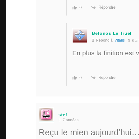
Répondre
0
Betonos Le Truel
Répond à
Vitalis
6 a
En plus la finition est
Répondre
0
stef
7 années
Reçu le mien aujourd’hu