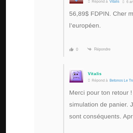
Répond à
Vitalis
6 a
56,89$ FDPIN. Cher mais
l’européen.
Répondre
0
Vitalis
Répond à
Betonos Le Tr
Merci pour ton retour 
simulation de panier. J
sont conséquents. Aprè