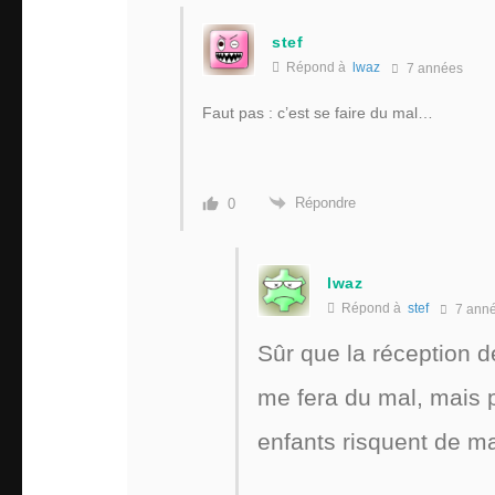
stef
Répond à
lwaz
7 années
Faut pas : c’est se faire du mal…
Répondre
0
lwaz
Répond à
stef
7 ann
Sûr que la réception 
me fera du mal, mais 
enfants risquent de mal