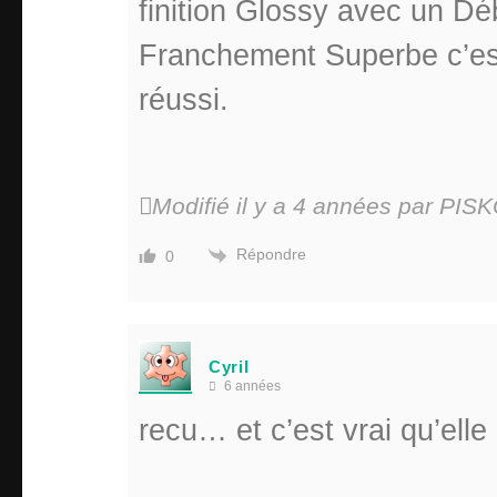
finition Glossy avec un D
Franchement Superbe c’est
réussi.
Modifié il y a 4 années par PIS
Répondre
0
Cyril
6 années
recu… et c’est vrai qu’elle 