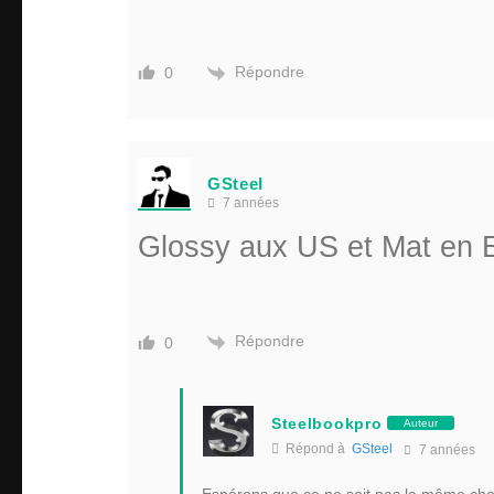
Répondre
0
GSteel
7 années
Glossy aux US et Mat en 
Répondre
0
Steelbookpro
Auteur
Répond à
GSteel
7 années
Espérons que ce ne soit pas la même cho