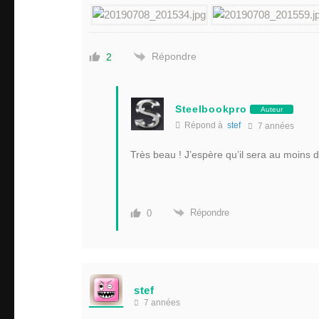
Répondre
2
Steelbookpro
Auteur
Répond à
stef
7 années
Très beau ! J’espère qu’il sera au moins 
Répondre
0
stef
7 années