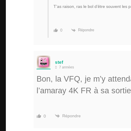
T’as raison, ras le bol d’être souvent les 
Répondre
0
stef
7 années
Bon, la VFQ, je m’y attenda
l’amaray 4K FR à sa sortie
Répondre
0