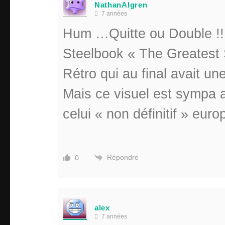
NathanAlgren
7 années
Hum …Quitte ou Double !!
Steelbook « The Greatest
Rétro qui au final avait une
Mais ce visuel est sympa 
celui « non définitif » eu
Répondre
0
alex
7 années