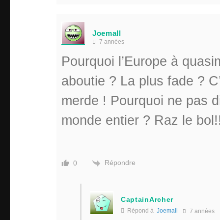
Joemall
7 années
Pourquoi l’Europe à quasim
aboutie ? La plus fade ? C
merde ! Pourquoi ne pas di
monde entier ? Raz le bol!
Répondre
0
CaptainArcher
Répond à
Joemall
7 années