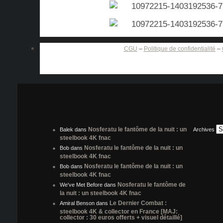
CGU
–
Politique de confidentialité
–
Nosferatu le fantôme de la nuit : un
Balek
dans
Archives
steelbook 4K fnac
Nosferatu le fantôme de la nuit : un
Bob
dans
steelbook 4K fnac
Nosferatu le fantôme de la nuit : un
Bob
dans
steelbook 4K fnac
Nosferatu le fantôme de
We've Met Before
dans
la nuit : un steelbook 4K fnac
Le Dernier Combat :
Amiral Benson
dans
steelbook 4K & collector en France [MAJ:
collector : 30 euros offerts + visuel détaillé]