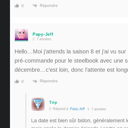
Répondre
0
Papy-Jeff
7 années
Hello…Moi j’attends la saison 8 et j’ai vu su
pré-commande pour le steelbook avec une so
décembre…c’est loin, donc l’attente est longu
Répondre
0
Trip
Répond à
Papy-Jeff
7 années
La date est bien sûr bidon, généralement l