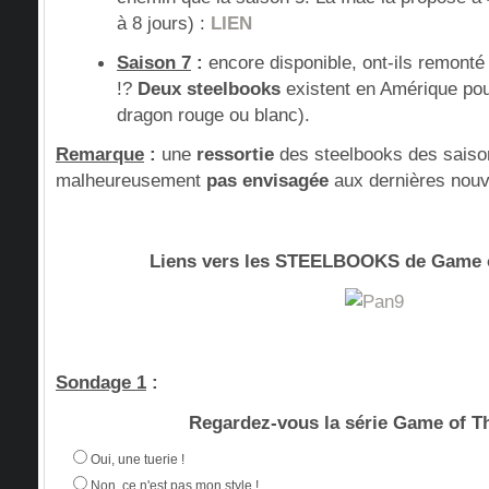
à 8 jours) :
LIEN
Saison 7
:
encore disponible, ont-ils remonté
!?
Deux steelbooks
existent en Amérique pou
dragon rouge ou blanc).
Remarque
:
une
ressortie
des steelbooks des saisons
malheureusement
pas envisagée
aux dernières nouv
Liens vers les STEELBOOKS de Game 
Sondage 1
:
Regardez-vous la série Game of T
Oui, une tuerie !
Non, ce n'est pas mon style !