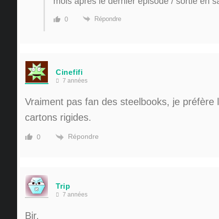
mois après le dernier épisode / sortie en sa
Répondre
0
Cinefifi
7 années
Vraiment pas fan des steelbooks, je préfère l
cartons rigides.
Répondre
0
Trip
7 années
Bjr,