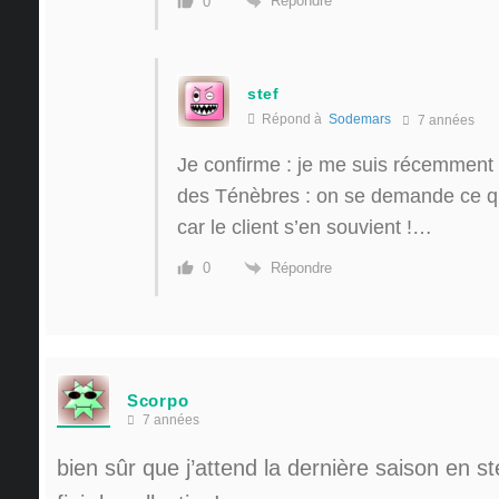
Répondre
0
stef
Répond à
Sodemars
7 années
Je confirme : je me suis récemment f
des Ténèbres : on se demande ce qui
car le client s’en souvient !…
Répondre
0
Scorpo
7 années
bien sûr que j’attend la dernière saison en s