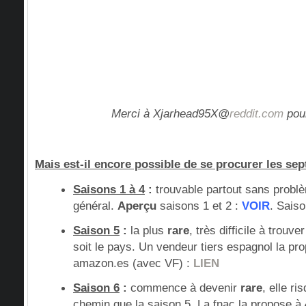
Merci à Xjarhead95X@
reddit.com
pour
Mais est-il encore possible de se procurer les se
Saisons 1 à 4
:
trouvable partout sans problè
général.
Aperçu
saisons 1 et 2 :
VOIR
. Saiso
Saison 5
:
la plus
rare
, très difficile à trouv
soit le pays. Un vendeur tiers espagnol la pr
amazon.es (avec VF) :
LIEN
Saison 6
:
commence à devenir
rare
, elle r
chemin que la saison 5. La fnac la propose à