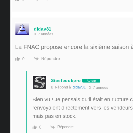
didav81
7 années
La FNAC propose encore la sixième saison 
Répondre
0
Steelbookpro
Auteur
Répond à
didav81
7 années
Bien vu ! Je pensais qu’il était en rupture
renvoyaient directement vers les vendeurs tie
mais pas en stock.
Répondre
0