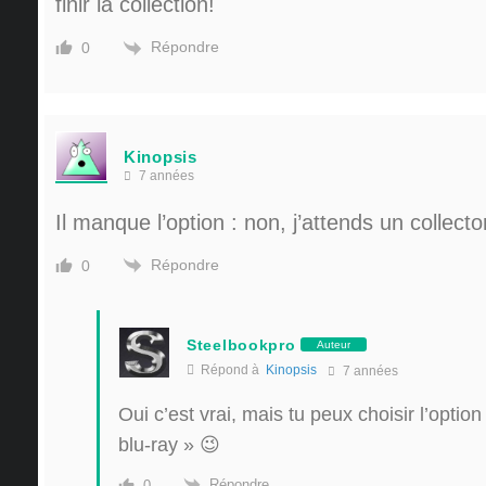
finir la collection!
Répondre
0
Kinopsis
7 années
Il manque l’option : non, j’attends un collecto
Répondre
0
Steelbookpro
Auteur
Répond à
Kinopsis
7 années
Oui c’est vrai, mais tu peux choisir l’option
blu-ray » 😉
Répondre
0