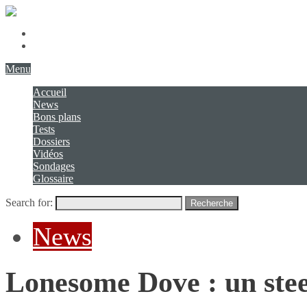
Présentation
Contact
Menu
Accueil
News
Bons plans
Tests
Dossiers
Vidéos
Sondages
Glossaire
Search for:
Recherche
News
Lonesome Dove : un ste