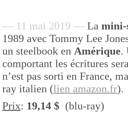
— 11 mai 2019 —
La
mini-
1989 avec Tommy Lee Jone
un steelbook en
Amérique
.
comportant les écritures ser
n’est pas sorti en France, ma
ray italien (
lien amazon.fr
).
Prix
:
19,14
$
(blu-ray)