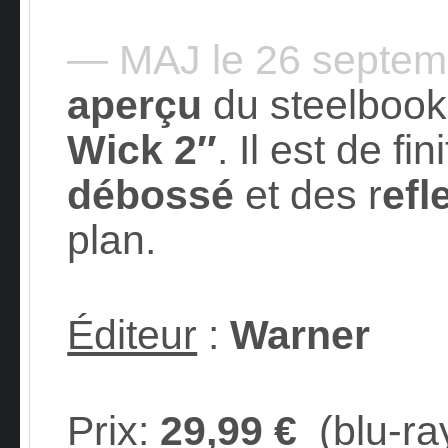
— MAJ le 26 septe
aperçu
du steelboo
Wick 2″
. Il est de fin
débossé
et des r
efl
plan.
Éditeur
:
Warner
Prix
:
29,99 €
(blu-ra