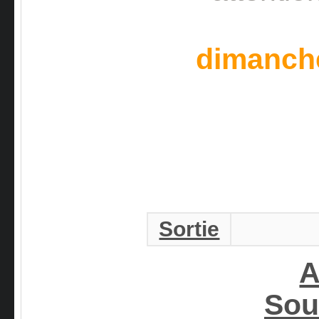
dimanche
Sortie
A
Sou