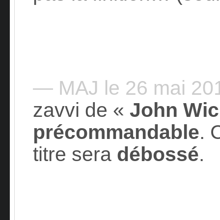
— MAJ le 26 mai 2
zavvi de «
John Wic
précommandable
. 
titre sera
débossé
.