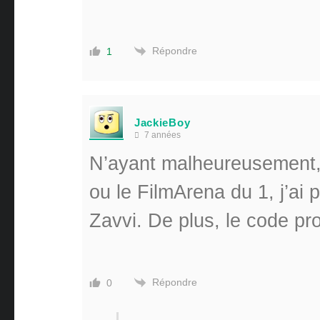
Répondre
1
JackieBoy
7 années
N’ayant malheureusement, 
ou le FilmArena du 1, j’a
Zavvi. De plus, le code p
Répondre
0