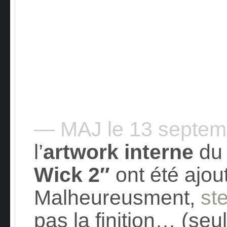
— MAJ le 13 septe
l’
artwork interne
du
Wick 2″
ont été ajou
Malheureusment,
st
pas la finition… (se