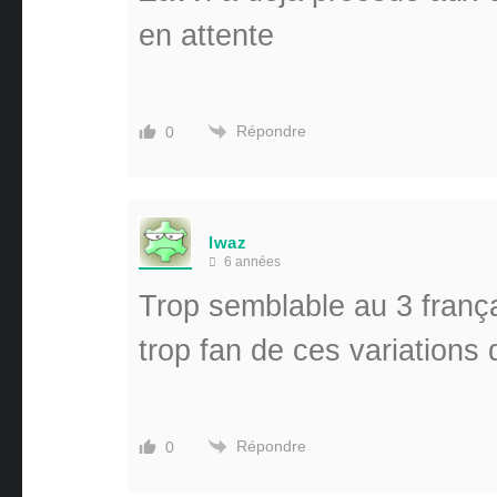
en attente
Répondre
0
lwaz
6 années
Trop semblable au 3 franç
trop fan de ces variations
Répondre
0