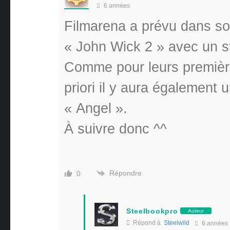
6 années
Filmarena a prévu dans so
« John Wick 2 » avec un 
Comme pour leurs première
priori il y aura également 
« Angel ».
À suivre donc ^^
Répondre
0
Steelbookpro
Auteur
Répond à
Steelwild
6 années