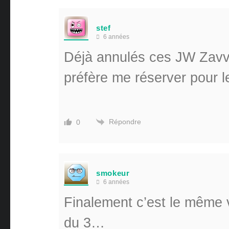
stef
6 années
Déjà annulés ces JW Zavvi
préfère me réserver pour l
Répondre
0
smokeur
6 années
Finalement c’est le même v
du 3…