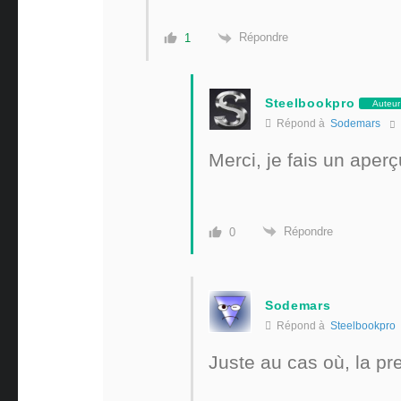
Répondre
1
Steelbookpro
Auteur
Répond à
Sodemars
Merci, je fais un aperç
Répondre
0
Sodemars
Répond à
Steelbookpro
Juste au cas où, la pr