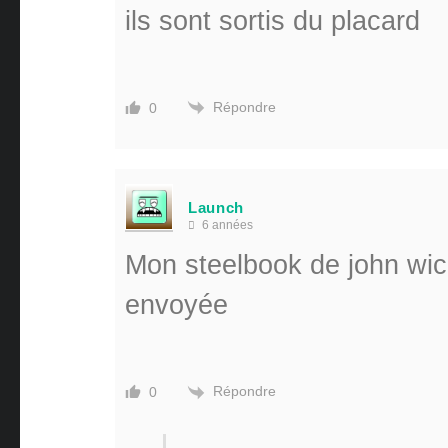
ils sont sortis du placard
Répondre
0
Launch
6 années
Mon steelbook de john wick
envoyée
Répondre
0