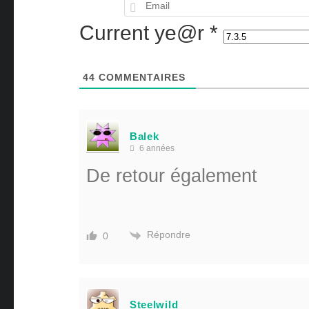
Current ye@r
*
44
COMMENTAIRES
Balek
6 années
De retour également
Répondre
0
Steelwild