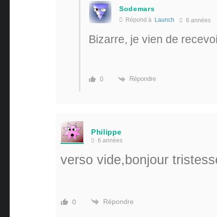
Sodemars
Répond à
Launch
6 années
Bizarre, je vien de recevo
Répondre
0
Philippe
6 années
verso vide,bonjour tristess
Répondre
0