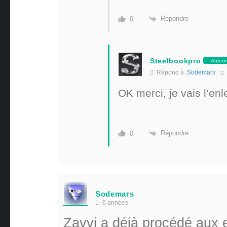
Répondre
0
Steelbookpro
Auteur
Répond à
Sodemars
OK merci, je vais l’enl
Répondre
0
Sodemars
6 années
Zavvi a déjà procédé aux e