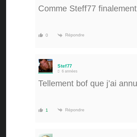
Comme Steff77 finalement 
Répondre
0
Stef77
6 années
Tellement bof que j’ai annu
Répondre
1