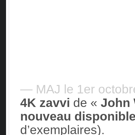
— MAJ le 1er octob
4K zavvi
de «
John 
nouveau disponibl
d’exemplaires).