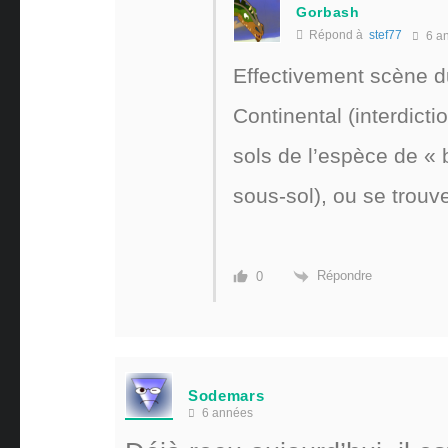
Gorbash
Répond à
stef77
6 a
Effectivement scène d
Continental (interdicti
sols de l’espèce de « 
sous-sol), ou se trouv
Répondre
0
Sodemars
6 années