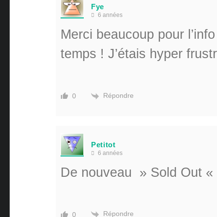
Fye
6 années
Merci beaucoup pour l’info
temps ! J’étais hyper frust
Répondre
0
Petitot
6 années
De nouveau » Sold Out «
Répondre
0