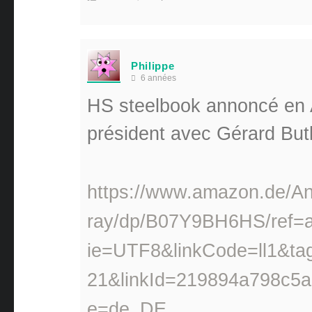
Philippe
6 années
HS steelbook annoncé en 
président avec Gérard Butl
https://www.amazon.de/An
ray/dp/B07Y9BH6HS/ref=as
ie=UTF8&linkCode=ll1&ta
21&linkId=219894a798c5
e=de_DE