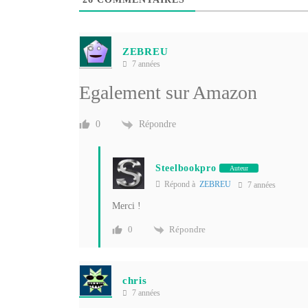
ZEBREU
7 années
Egalement sur Amazon
Répondre
0
Steelbookpro
Auteur
Répond à
ZEBREU
7 années
Merci !
Répondre
0
chris
7 années