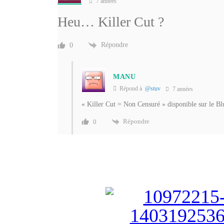
7 années
Heu… Killer Cut ?
Répondre
0
MANU
Répond à
@stuv
7 années
« Killer Cut = Non Censuré » disponible sur le 
Répondre
0