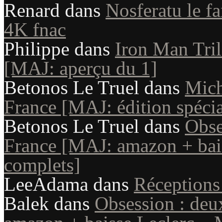
Renard
dans
Nosferatu le fa
4K fnac
Philippe
dans
Iron Man Tril
[MAJ: aperçu du 1]
Betonos Le Truel
dans
Mich
France [MAJ: édition spécia
Betonos Le Truel
dans
Obse
France [MAJ: amazon + bais
complets]
LeeAdama
dans
Réception
Balek
dans
Obsession : deu