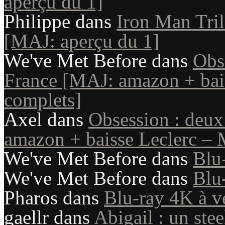
aperçu du 1]
Philippe
dans
Iron Man Tril
[MAJ: aperçu du 1]
We've Met Before
dans
Obs
France [MAJ: amazon + bais
complets]
Axel
dans
Obsession : deux
amazon + baisse Leclerc – 
We've Met Before
dans
Blu
We've Met Before
dans
Blu
Pharos
dans
Blu-ray 4K à v
gaellr
dans
Abigail : un st