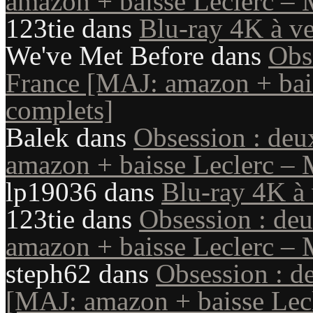
amazon + baisse Leclerc – 
123tie
dans
Blu-ray 4K à ve
We've Met Before
dans
Obs
France [MAJ: amazon + bais
complets]
Balek
dans
Obsession : deu
amazon + baisse Leclerc – 
lp19036
dans
Blu-ray 4K à 
123tie
dans
Obsession : de
amazon + baisse Leclerc – 
steph62
dans
Obsession : d
[MAJ: amazon + baisse Lecl