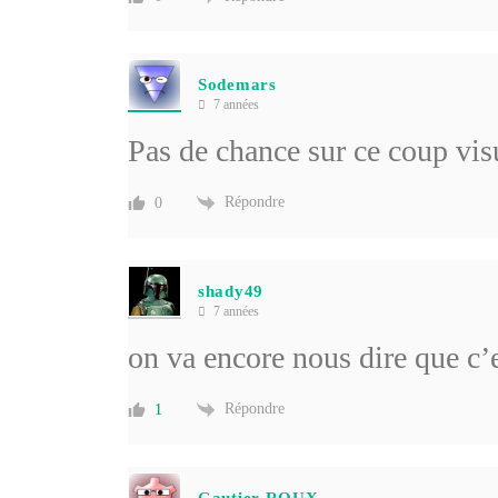
Sodemars
7 années
Pas de chance sur ce coup visu
Répondre
0
shady49
7 années
on va encore nous dire que c’
Répondre
1
Gautier ROUX