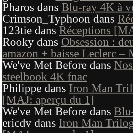
Pharos
dans
Blu-ray 4K à v
Crimson_Typhoon
dans
Ré
123tie
dans
Réceptions [M
Rooky
dans
Obsession : de
amazon + baisse Leclerc – 
We've Met Before
dans
Nosf
steelbook 4K fnac
Philippe
dans
Iron Man Tril
[MAJ: aperçu du 1]
We've Met Before
dans
Blu
ericdv
dans
Iron Man Trilog