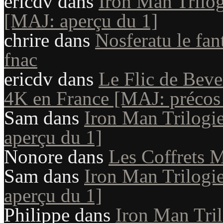
ericdv
dans
Iron Man Trilog
[MAJ: aperçu du 1]
chrire
dans
Nosferatu le fan
fnac
ericdv
dans
Le Flic de Beve
4K en France [MAJ: précos
Sam
dans
Iron Man Trilogie
aperçu du 1]
Nonore
dans
Les Coffrets M
Sam
dans
Iron Man Trilogie
aperçu du 1]
Philippe
dans
Iron Man Tril