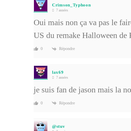
Crimson_Typhoon
7 années
Oui mais non ça va pas le fa
US du remake Halloween de
Répondre
0
lax69
7 années
je suis fan de jason mais la n
Répondre
0
@stuv