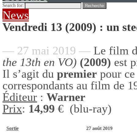
Search for:
Recherche
News
Vendredi 13 (2009) : un st
— 27 mai 2019 —
Le film d
the 13th en VO)
(2009)
est p
Il s’agit du
premier
pour ce 
correspondants au film de 1
Éditeur
:
Warner
Prix
:
14,99
€
(blu-ray)
Sortie
27 août
2019