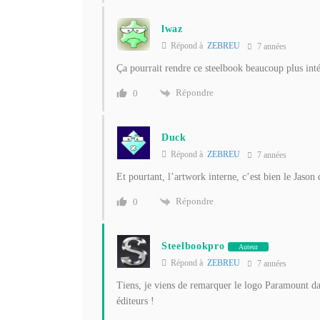
lwaz
Répond à
ZEBREU
7 années
Ça pourrait rendre ce steelbook beaucoup plus inté
Répondre
0
Duck
Répond à
ZEBREU
7 années
Et pourtant, l’artwork interne, c’est bien le Jaso
Répondre
0
Steelbookpro
Auteur
Répond à
ZEBREU
7 années
Tiens, je viens de remarquer le logo Paramount dan
éditeurs !