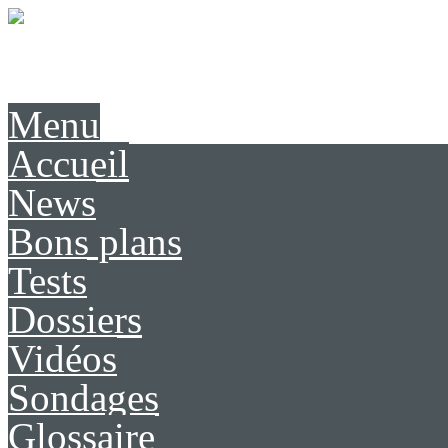
Présentation
Contact
Menu
Accueil
News
Bons plans
Tests
Dossiers
Vidéos
Sondages
Glossaire