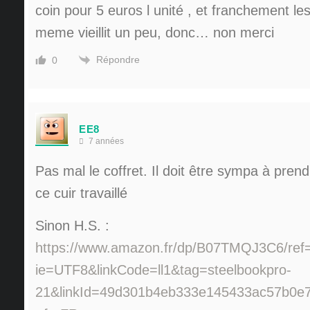
coin pour 5 euros l unité , et franchement le
meme vieillit un peu, donc… non merci
Répondre
0
EE8
7 années
Pas mal le coffret. Il doit être sympa à pre
ce cuir travaillé
Sinon H.S. :
https://www.amazon.fr/dp/B07TMQJ3C6/ref=
ie=UTF8&linkCode=ll1&tag=steelbookpro-
21&linkId=49d301b4eb333e145433ac57b0e