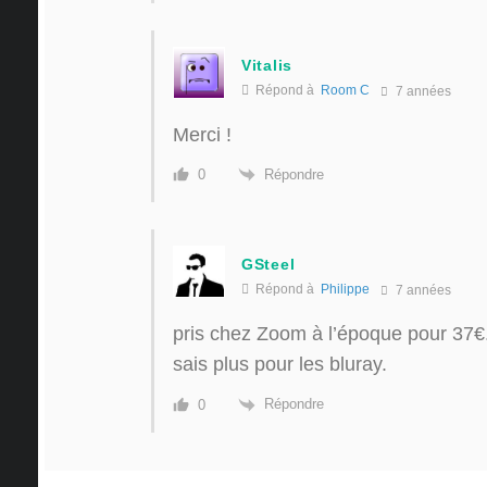
Vitalis
Répond à
Room C
7 années
Merci !
Répondre
0
GSteel
Répond à
Philippe
7 années
pris chez Zoom à l’époque pour 37€.
sais plus pour les bluray.
Répondre
0