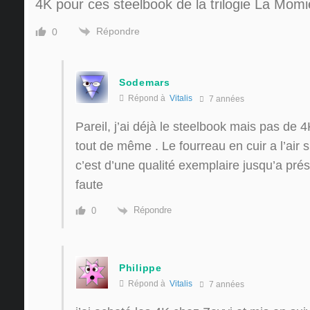
4K pour ces steelbook de la trilogie La Momi
Répondre
0
Sodemars
Répond à
Vitalis
7 années
Pareil, j’ai déjà le steelbook mais pas de
tout de même . Le fourreau en cuir a l’air 
c’est d’une qualité exemplaire jusqu’a pré
faute
Répondre
0
Philippe
Répond à
Vitalis
7 années