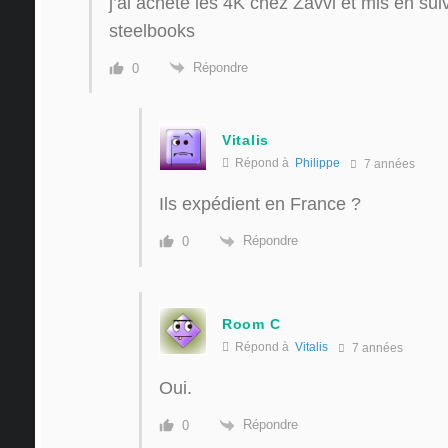
j’ai acheté les 4K chez Zavvi et mis en sui
steelbooks
Répondre
0
Vitalis
Répond à
Philippe
7 années
Ils expédient en France ?
Répondre
0
Room C
Répond à
Vitalis
7 années
Oui.
Répondre
0