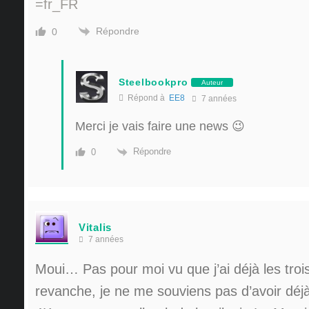
=fr_FR
Répondre
0
Steelbookpro
Auteur
Répond à
EE8
7 années
Merci je vais faire une news 😉
Répondre
0
Vitalis
7 années
Moui… Pas pour moi vu que j’ai déjà les troi
revanche, je ne me souviens pas d’avoir déj