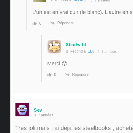
7 années
L’un est en vrai cuir (le blanc). L’autre en si
Répondre
0
Steelwild
Répond à
EE8
7 années
Merci 🙂
Répondre
0
Sev
7 années
Tres joli mais j ai deja les steelbooks , ache