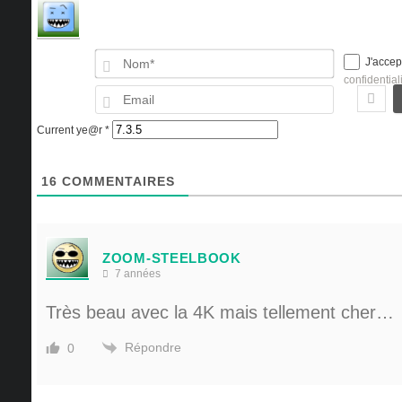
Nom*
J'accep
confidential
Email
Current ye@r
*
16
COMMENTAIRES
ZOOM-STEELBOOK
7 années
Très beau avec la 4K mais tellement cher…
Répondre
0