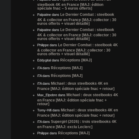
steelbook 4K en France [MAJ: édition
spéciale fnac – 5 euros offerts]
Le Dernier Combat : steelbook
Palpatine
dans
4K & collector en France [MAJ: collector : 30
euros offerts + visuel détaillé]
Le Dernier Combat : steelbook
Palpatine
dans
4K & collector en France [MAJ: collector : 30
euros offerts + visuel détaillé]
Le Dernier Combat : steelbook 4K
Philippe
dans
& collector en France [MAJ: collector : 30
euros offerts + visuel détaillé]
Réceptions [MAJ]
Eddygital
dans
Réceptions [MAJ]
iTA
dans
Réceptions [MAJ]
iTA
dans
Michael : deux steelbooks 4K en
iTA
dans
France [MAJ: édition spéciale fnac + retour]
Michael : deux steelbooks 4K
Max_Elpobre
dans
en France [MAJ: édition spéciale fnac +
retour]
Michael : deux steelbooks 4K en
Tomy-Hifi
dans
France [MAJ: édition spéciale fnac + retour]
Supergirl (2026) : trois steelbooks 4K
iTA
dans
en France [MAJ: exclu Leclerc]
Réceptions [MAJ]
Philippe
dans