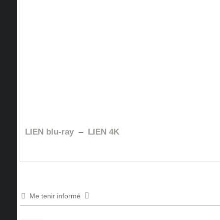
LIEN blu-ray
–
LIEN 4K
Me tenir informé