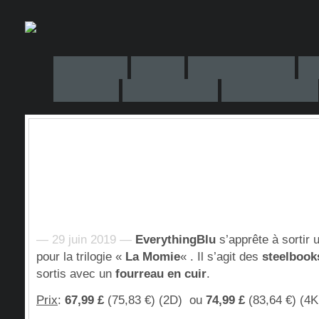
— 29 juin 2019 —
EverythingBlu
s’apprête à sortir
pour la trilogie «
La Momie
« . Il s’agit des
steelbook
sortis avec un
fourreau en cuir
.
Prix
:
67,99 £
(75,83 €) (2D) ou
74,99 £
(83,64 €) (4K