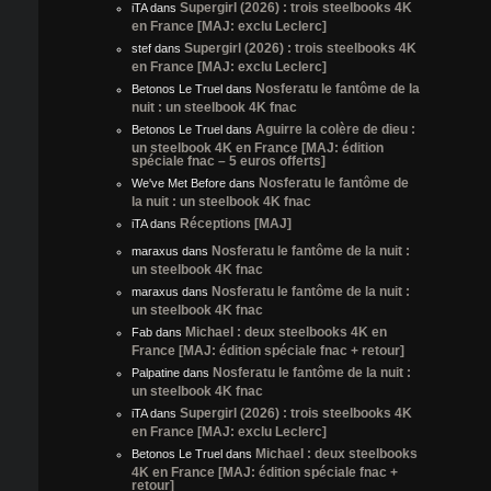
Supergirl (2026) : trois steelbooks 4K
iTA
dans
en France [MAJ: exclu Leclerc]
Supergirl (2026) : trois steelbooks 4K
stef
dans
en France [MAJ: exclu Leclerc]
Nosferatu le fantôme de la
Betonos Le Truel
dans
nuit : un steelbook 4K fnac
Aguirre la colère de dieu :
Betonos Le Truel
dans
un steelbook 4K en France [MAJ: édition
spéciale fnac – 5 euros offerts]
Nosferatu le fantôme de
We've Met Before
dans
la nuit : un steelbook 4K fnac
Réceptions [MAJ]
iTA
dans
Nosferatu le fantôme de la nuit :
maraxus
dans
un steelbook 4K fnac
Nosferatu le fantôme de la nuit :
maraxus
dans
un steelbook 4K fnac
Michael : deux steelbooks 4K en
Fab
dans
France [MAJ: édition spéciale fnac + retour]
Nosferatu le fantôme de la nuit :
Palpatine
dans
un steelbook 4K fnac
Supergirl (2026) : trois steelbooks 4K
iTA
dans
en France [MAJ: exclu Leclerc]
Michael : deux steelbooks
Betonos Le Truel
dans
4K en France [MAJ: édition spéciale fnac +
retour]