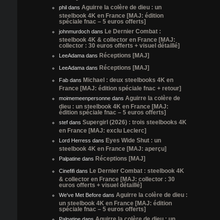
Aguirre la colère de dieu : un
phil
dans
steelbook 4K en France [MAJ: édition
spéciale fnac – 5 euros offerts]
Le Dernier Combat :
johnmurdoch
dans
steelbook 4K & collector en France [MAJ:
collector : 30 euros offerts + visuel détaillé]
Réceptions [MAJ]
LeeAdama
dans
Réceptions [MAJ]
LeeAdama
dans
Michael : deux steelbooks 4K en
Fab
dans
France [MAJ: édition spéciale fnac + retour]
Aguirre la colère de
moimemeenpersonne
dans
dieu : un steelbook 4K en France [MAJ:
édition spéciale fnac – 5 euros offerts]
Supergirl (2026) : trois steelbooks 4K
stef
dans
en France [MAJ: exclu Leclerc]
Eyes Wide Shut : un
Lord Herress
dans
steelbook 4K en France [MAJ: aperçu]
Réceptions [MAJ]
Palpatine
dans
Le Dernier Combat : steelbook 4K
Cinefifi
dans
& collector en France [MAJ: collector : 30
euros offerts + visuel détaillé]
Aguirre la colère de dieu :
We've Met Before
dans
un steelbook 4K en France [MAJ: édition
spéciale fnac – 5 euros offerts]
Aguirre la colère de dieu : un
Palpatine
dans