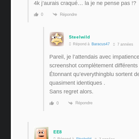
4k j’aurais craqué… la je ne pense pas !?
Répondre
0
Steelwild
Répond à
Baracus47
7 années
Pareil, je l’attendais avec impatienc
screenshot complètement différents
Étonnant qu’everythingblu sortent 
quasiment identiques .
Sans regret alors.
Répondre
0
EE8
Répond à
Steelwild