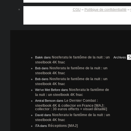
CGU
–
Politique de confidentialité
–
Nosferatu le fantôme de la nuit : un
Balek
dans
Archives
steelbook 4K fnac
Nosferatu le fantôme de la nuit : un
Bob
dans
steelbook 4K fnac
Nosferatu le fantôme de la nuit : un
Bob
dans
steelbook 4K fnac
Nosferatu le fantôme de
We've Met Before
dans
la nuit : un steelbook 4K fnac
Le Dernier Combat :
Amiral Benson
dans
steelbook 4K & collector en France [MAJ:
collector : 30 euros offerts + visuel détaillé]
Nosferatu le fantôme de la nuit : un
David
dans
steelbook 4K fnac
Réceptions [MAJ]
iTA
dans