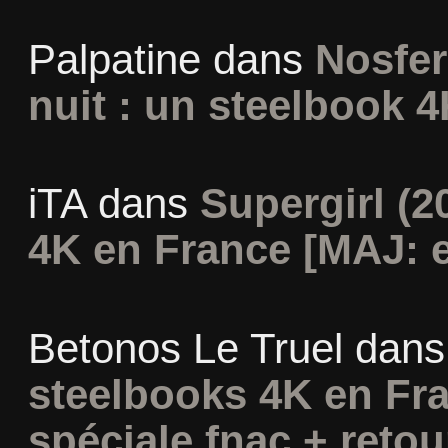
Palpatine
dans
Nosfer
nuit : un steelbook 4
iTA
dans
Supergirl (2
4K en France [MAJ: e
Betonos Le Truel
dan
steelbooks 4K en Fra
spéciale fnac + retou