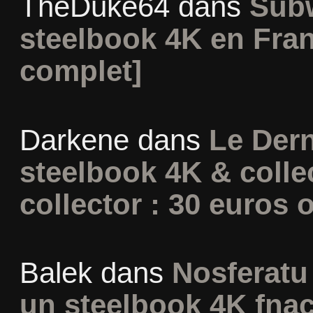
TheDuke64
dans
Subw
steelbook 4K en Fran
complet]
Darkene
dans
Le Dern
steelbook 4K & colle
collector : 30 euros o
Balek
dans
Nosferatu 
un steelbook 4K fna