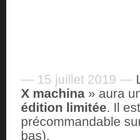
— 15 juillet 2019 —
L
X machina
» aura u
édition limitée
. Il e
précommandable sur 
bas).