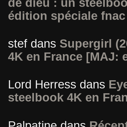
de dieu : un steelbo
édition spéciale fnac
stef
dans
Supergirl (2
4K en France [MAJ: e
Lord Herress
dans
Eye
steelbook 4K en Fra
Palpatine
dans
Récept