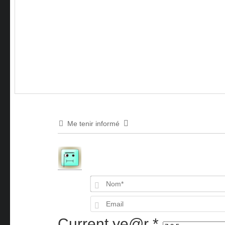
Me tenir informé
Current ye@r
*