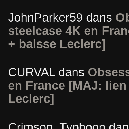
JohnParker59
dans
Ob
steelcase 4K en Fra
+ baisse Leclerc]
CURVAL
dans
Obsess
en France [MAJ: lie
Leclerc]
Crimson_Typhoon
da