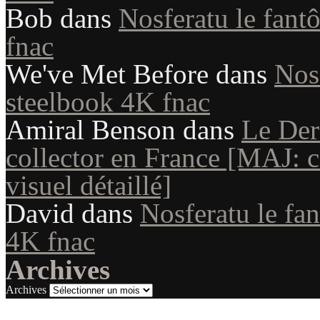
Bob
dans
Nosferatu le fant
fnac
We've Met Before
dans
Nosf
steelbook 4K fnac
Amiral Benson
dans
Le Der
collector en France [MAJ: co
visuel détaillé]
David
dans
Nosferatu le fan
4K fnac
Archives
Archives