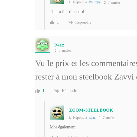
Répond à
Philippe
7 années
Tout à fait d’accord.
Répondre
1
lwaz
7 années
Vu le prix et les commentaires 
rester à mon steelbook Zavv
Répondre
1
ZOOM-STEELBOOK
Répond à
lwaz
7 années
Moi également.