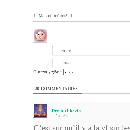
Me tenir informé
Current ye@r
*
20
COMMENTAIRES
Derouet kevin
5 années
C’est sur qu’il y a la vf sur l