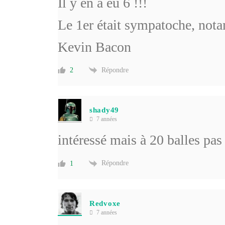
Il y en a eu 6 !!!
Le 1er était sympatoche, not
Kevin Bacon
Répondre
2
shady49
7 années
intéressé mais à 20 balles pas
Répondre
1
Redvoxe
7 années