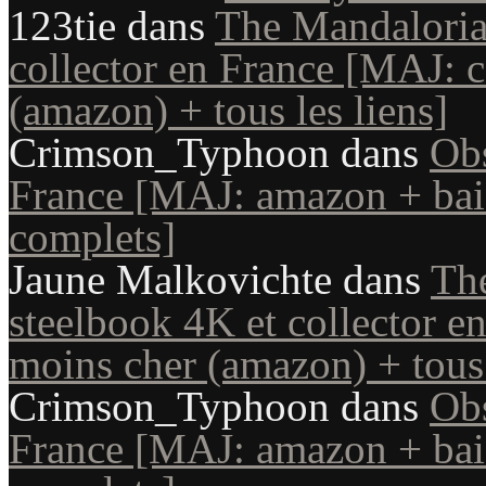
123tie
dans
The Mandaloria
collector en France [MAJ: c
(amazon) + tous les liens]
Crimson_Typhoon
dans
Obs
France [MAJ: amazon + bais
complets]
Jaune Malkovichte
dans
Th
steelbook 4K et collector e
moins cher (amazon) + tous 
Crimson_Typhoon
dans
Obs
France [MAJ: amazon + bais