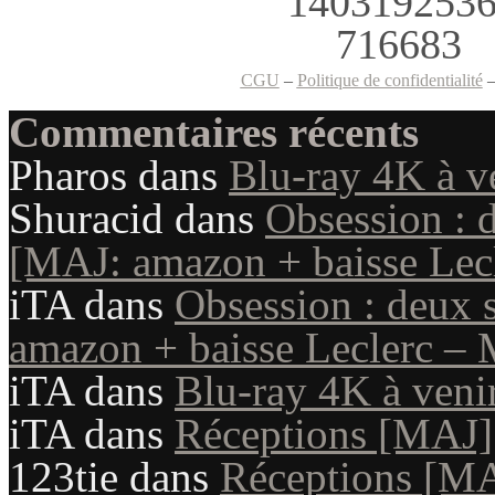
CGU
–
Politique de confidentialité
Commentaires récents
Pharos
dans
Blu-ray 4K à v
Shuracid
dans
Obsession : 
[MAJ: amazon + baisse Lecl
iTA
dans
Obsession : deux 
amazon + baisse Leclerc – 
iTA
dans
Blu-ray 4K à veni
iTA
dans
Réceptions [MAJ]
123tie
dans
Réceptions [M