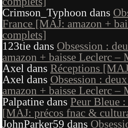
complets]
Crimson_Typhoon
dans
Obs
France [MAJ: amazon + bais
complets]
123tie
dans
Obsession : de
amazon + baisse Leclerc – 
Axel
dans
Réceptions [MAJ
Axel
dans
Obsession : deux
amazon + baisse Leclerc – 
Palpatine
dans
Peur Bleue :
[MAJ: précos fnac & cultur
JohnParker59
dans
Obsessio