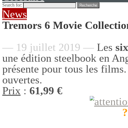
Search for:
Recherche
News
Tremors 6 Movie Collectio
— 19 juillet 2019 —
Les
si
une édition steelbook en Ang
présente pour tous les films
ouvertes.
Prix
:
61,99 €
?