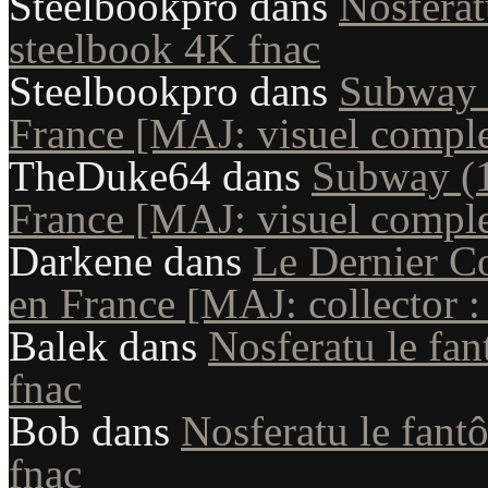
Steelbookpro
dans
Nosferat
steelbook 4K fnac
Steelbookpro
dans
Subway (
France [MAJ: visuel comple
TheDuke64
dans
Subway (1
France [MAJ: visuel comple
Darkene
dans
Le Dernier Co
en France [MAJ: collector : 
Balek
dans
Nosferatu le fan
fnac
Bob
dans
Nosferatu le fant
fnac