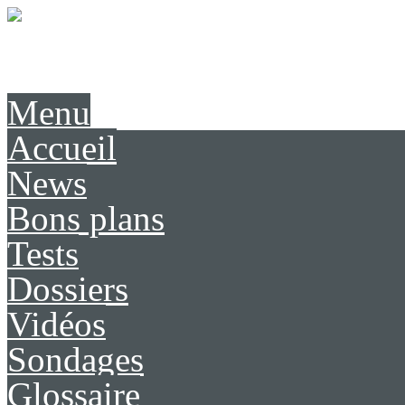
Présentation
Contact
Menu
Accueil
News
Bons plans
Tests
Dossiers
Vidéos
Sondages
Glossaire