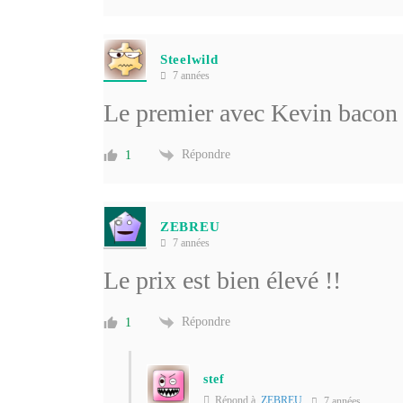
Steelwild
7 années
Le premier avec Kevin bacon 
Répondre
1
ZEBREU
7 années
Le prix est bien élevé !!
Répondre
1
stef
Répond à
ZEBREU
7 années