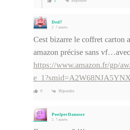
Répondre
1
Ded7
7 années
Cest bizarre le coffret carton 
amazon précise sans vf…avec 
https://www.amazon.fr/gp/a
e_1?smid=A2W68NJA5YN
Répondre
0
PoolperDanusse
7 années