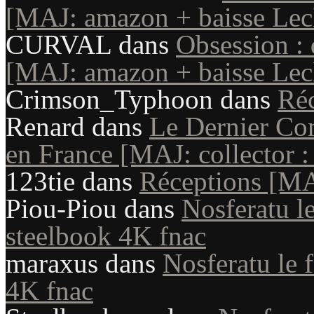
[MAJ: amazon + baisse Lecl
CURVAL
dans
Obsession : 
[MAJ: amazon + baisse Lecl
Crimson_Typhoon
dans
Ré
Renard
dans
Le Dernier Com
en France [MAJ: collector : 
123tie
dans
Réceptions [M
Piou-Piou
dans
Nosferatu le
steelbook 4K fnac
maraxus
dans
Nosferatu le 
4K fnac