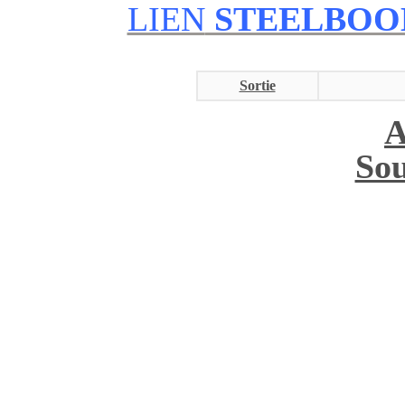
LIEN
STEELBOOK
Sortie
A
Sou