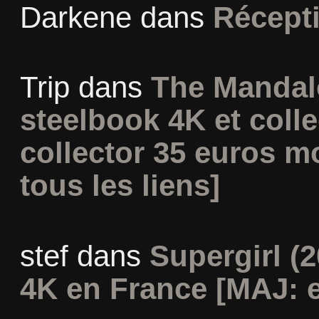
Darkene
dans
Récept
Trip
dans
The Mandal
steelbook 4K et coll
collector 35 euros m
tous les liens]
stef
dans
Supergirl (2
4K en France [MAJ: e