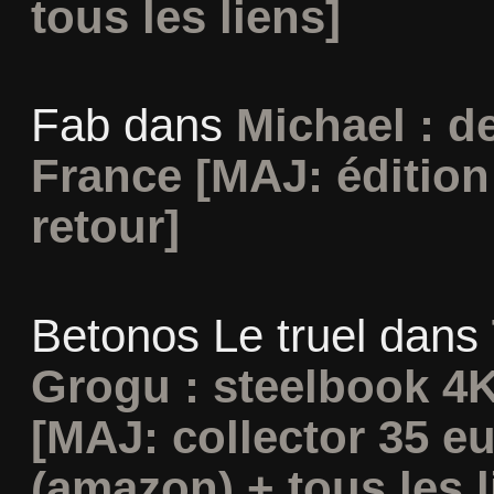
tous les liens]
Fab
dans
Michael : d
France [MAJ: édition
retour]
Betonos Le truel
dans
Grogu : steelbook 4K
[MAJ: collector 35 e
(amazon) + tous les l