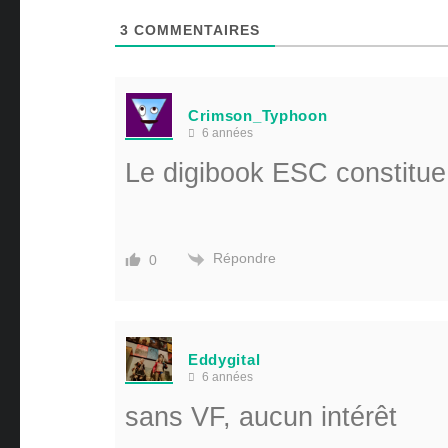
3
COMMENTAIRES
Crimson_Typhoon
6 années
Le digibook ESC constitue 
Répondre
0
Eddygital
6 années
sans VF, aucun intérêt