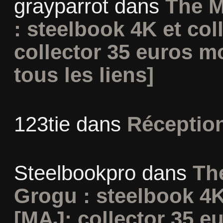
grayparrot
dans
The M
: steelbook 4K et co
collector 35 euros m
tous les liens]
123tie
dans
Réceptio
Steelbookpro
dans
Th
Grogu : steelbook 4K
[MAJ: collector 35 e