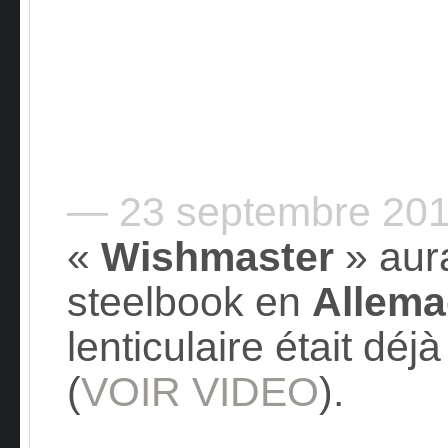
— 23 septembre 20
«
Wishmaster
» aura
steelbook en
Allem
lenticulaire était dé
(
VOIR VIDEO
).