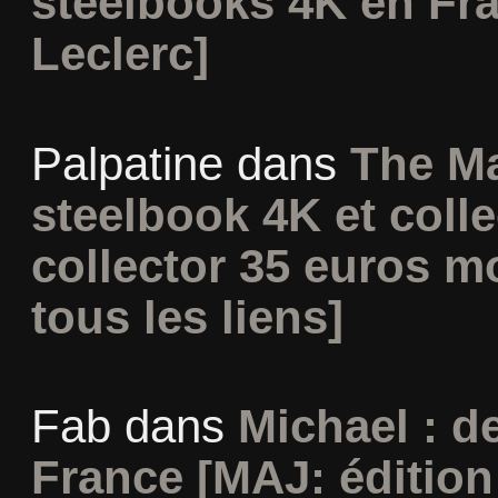
steelbooks 4K en Fr
Leclerc]
Palpatine
dans
The Ma
steelbook 4K et coll
collector 35 euros m
tous les liens]
Fab
dans
Michael : d
France [MAJ: édition