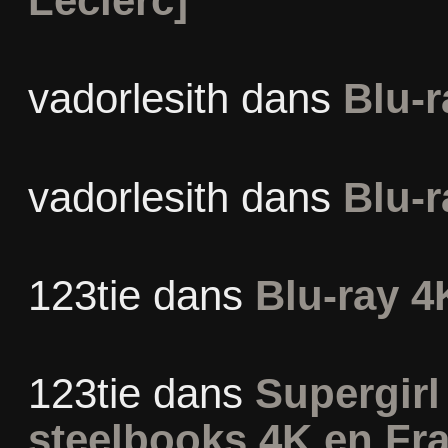
Leclerc]
vadorlesith
dans
Blu-r
vadorlesith
dans
Blu-r
123tie
dans
Blu-ray 4
123tie
dans
Supergirl 
steelbooks 4K en Fr