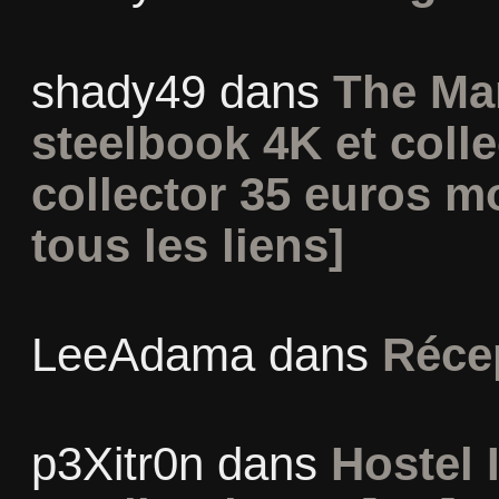
shady49
dans
The Ma
steelbook 4K et coll
collector 35 euros m
tous les liens]
LeeAdama
dans
Réce
p3Xitr0n
dans
Hostel I