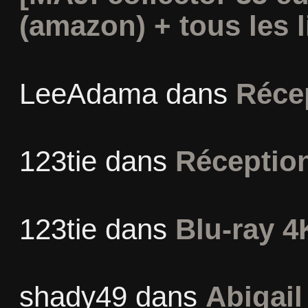
(amazon) + tous les l
LeeAdama
dans
Réce
123tie
dans
Réceptio
123tie
dans
Blu-ray 4
shady49
dans
Abigail