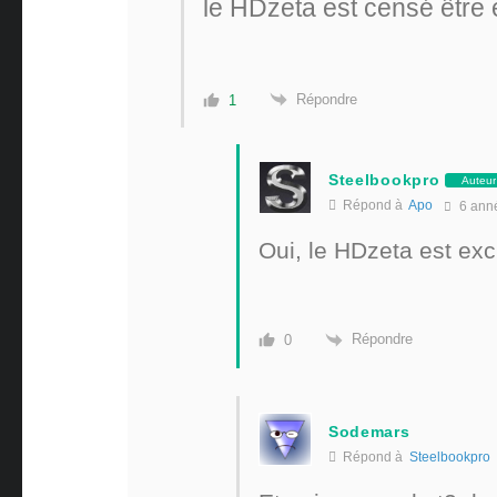
le HDzeta est censé être 
Répondre
1
Steelbookpro
Auteur
Répond à
Apo
6 ann
Oui, le HDzeta est excl
Répondre
0
Sodemars
Répond à
Steelbookpro