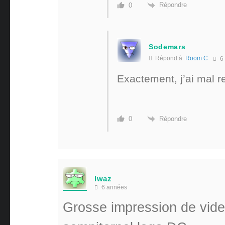
Répondre
0
Sodemars
Répond à
Room C
6
Exactement, j’ai mal r
Répondre
0
lwaz
6 années
Grosse impression de vide 