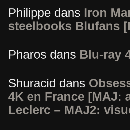
Philippe
dans
Iron Man
steelbooks Blufans [
Pharos
dans
Blu-ray 
Shuracid
dans
Obsess
4K en France [MAJ: 
Leclerc – MAJ2: visu