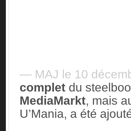
— MAJ le 10 décem
complet
du steelbo
MediaMarkt
, mais a
U’Mania, a été ajout