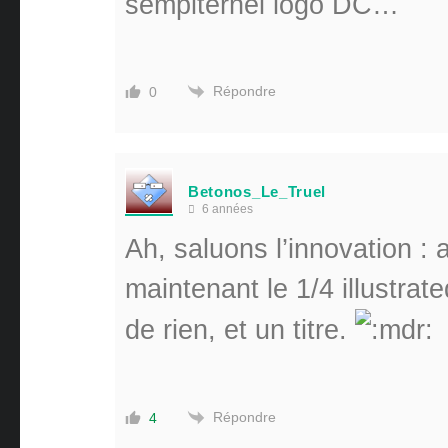
sempiternel logo DC…
Répondre
0
Betonos_Le_Truel
6 années
Ah, saluons l’innovation : 
maintenant le 1/4 illustrat
de rien, et un titre.
Répondre
4