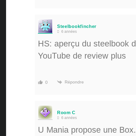
Steelbookfincher
6 années
HS: aperçu du steelbook de
YouTube de review plus
Répondre
0
Room C
6 années
U Mania propose une Box. 