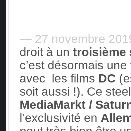
— 27 novembre 20
droit à un
troisième 
c’est désormais une 
avec les films
DC
(e
soit aussi !). Ce ste
MediaMarkt / Satur
l’exclusivité en
Alle
peut très bien être u