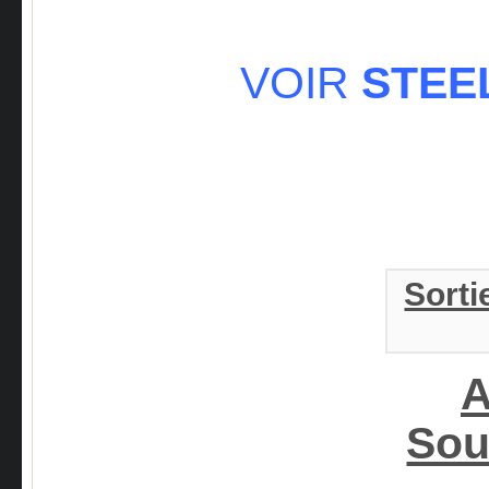
VOIR
STEE
Sorti
A
Sou