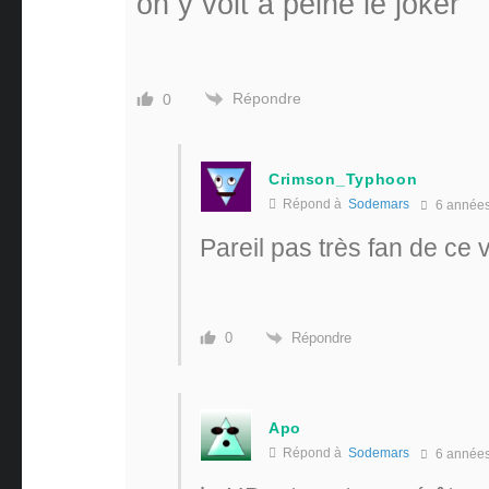
on y voit à peine le joker
Répondre
0
Crimson_Typhoon
Répond à
Sodemars
6 année
Pareil pas très fan de ce 
Répondre
0
Apo
Répond à
Sodemars
6 année