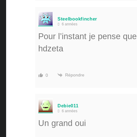
Steelbookfincher
6 années
Pour l’instant je pense que
hdzeta
Répondre
0
Debie011
6 années
Un grand oui