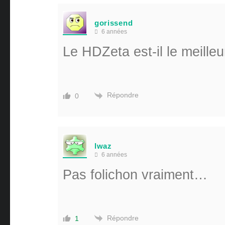
gorissend
6 années
Le HDZeta est-il le meilleur
Répondre
0
lwaz
6 années
Pas folichon vraiment…
Répondre
1