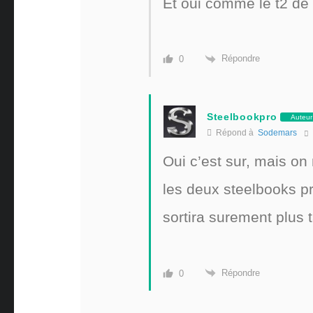
Et oui comme le t2 de 
Répondre
0
Steelbookpro
Auteur
Répond à
Sodemars
Oui c’est sur, mais on
les deux steelbooks p
sortira surement plus ta
Répondre
0