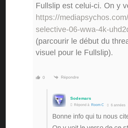
Fullslip est celui-ci. On y v
https://mediapsychos.com/
selective-06-wwa-4k-uhd2d
(parcourir le début du thre
visuel pour le Fullslip).
Répondre
0
Sodemars
Répond à
Room C
6 années
Bonne info qui tu nous cit
On y voit le verso de ce st