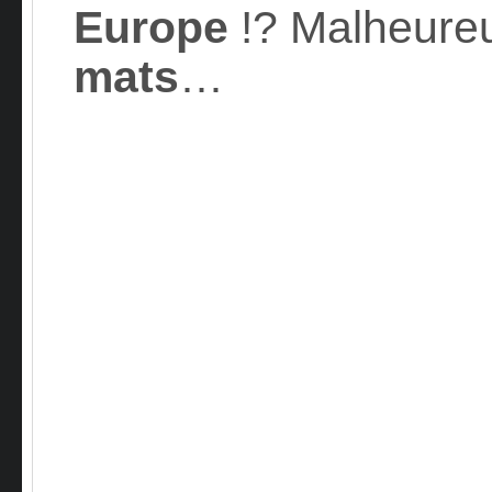
Europe
!? Malheureu
mats
…