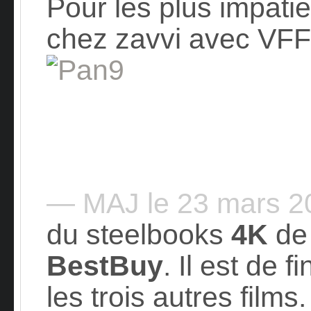
Pour les plus impatie
chez zavvi avec VFF 
— MAJ le 23 mars 
du steelbooks
4K
de
BestBuy
. Il est de f
les trois autres film