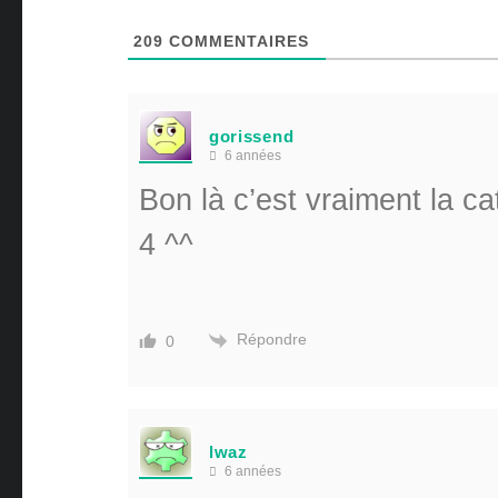
209
COMMENTAIRES
gorissend
6 années
Bon là c’est vraiment la ca
4 ^^
Répondre
0
lwaz
6 années