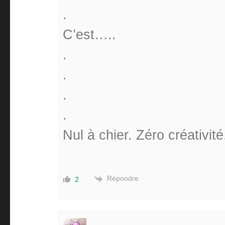
.
C’est…..
.
.
.
.
Nul à chier. Zéro créativité
Répondre
2