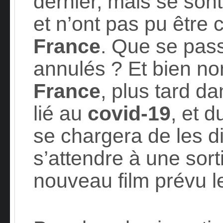
dernier, mais se son
et n’ont pas pu êtr
France
. Que se passe
annulés ? Et bien n
France
, plus tard da
lié au
covid-19
, et 
se chargera de les di
s’attendre à une sort
nouveau film prévu 