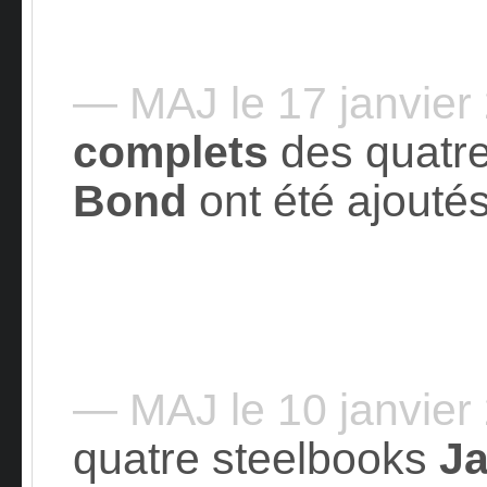
— MAJ le 17 janvie
complets
des quatr
Bond
ont été ajouté
— MAJ le 10 janvie
quatre steelbooks
J