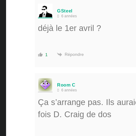
GSteel
6 années
déjà le 1er avril ?
Répondre
1
Room C
6 années
Ça s’arrange pas. Ils aura
fois D. Craig de dos