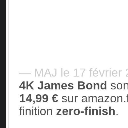
— MAJ le 17 février
4K James Bond
son
14,99 €
sur amazon.fr
finition
zero-finish
.