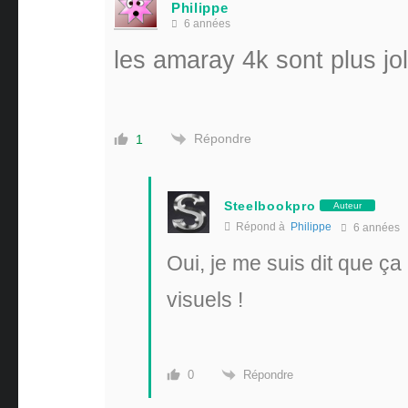
Philippe
6 années
les amaray 4k sont plus jo
Répondre
1
Steelbookpro
Auteur
Répond à
Philippe
6 années
Oui, je me suis dit que ça 
visuels !
Répondre
0