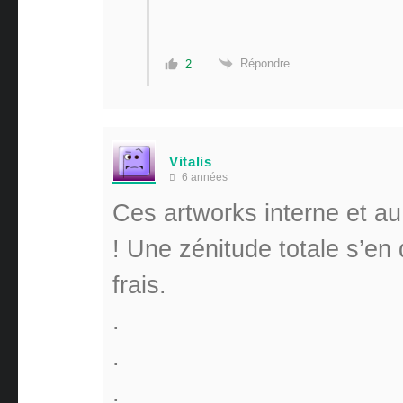
Répondre
2
Vitalis
6 années
Ces artworks interne et au
! Une zénitude totale s’en 
frais.
.
.
.