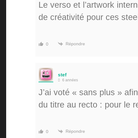
Le verso et l’artwork inte
de créativité pour ces st
Répondre
0
stef
6 années
J’ai voté « sans plus » afi
du titre au recto : pour le 
Répondre
0