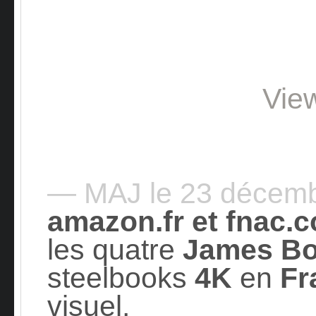
Vie
— MAJ le 23 décem
amazon.fr et fnac.
les quatre
James B
steelbooks
4K
en
Fr
visuel.