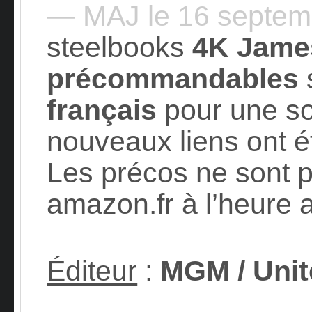
— MAJ le 16 septe
steelbooks
4K Jame
précommandables
s
français
pour une sor
nouveaux liens ont é
Les précos ne sont 
amazon.fr à l’heure a
Éditeur
:
MGM / Unit