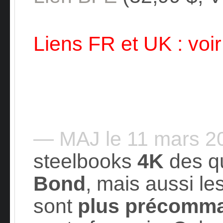
Liens FR et UK : voir
— MAJ le 11 mars 
steelbooks
4K
des q
Bond
, mais aussi le
sont
plus précomm