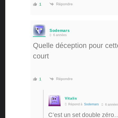
Répondre
1
Sodemars
6 années
Quelle déception pour cette
court
Répondre
1
Vitalis
Répond à
Sodemars
6 année
C’est un set double zéro