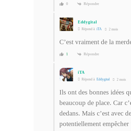
Répondre
0
Eddygital
Répond à
iTA
2 mois
C’est vraiment de la merd
Répondre
1
iTA
Répond à
Eddygital
2 mois
Ils ont des bonnes idées q
beaucoup de place. Car c’e
dedans. Mais c’est avec de
potentiellement empêcher 