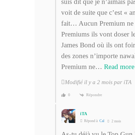
suis dit que je n’aimais pa
voit de suite que c’est « a
fait… Aucun Premium ne f
Premiums ils vont doser l
James Bond où ils ont foi
des zones n’importe nawa
Premium ne
…
Read more
Modifié il y a 2 mois par iTA
Répondre
0
iTA
Répond à
Cal
2 mois
As-tu déjà vu le Top Gu