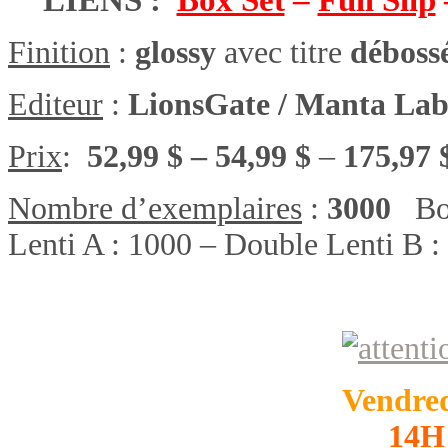
Finition
:
glossy
avec titre
déboss
Editeur
:
LionsGate / Manta La
Prix
:
52,99 $ – 54,99 $
–
175,97 
Nombre d’exemplaires
:
3000
Box
Lenti A : 1000 – Double Lenti B :
Vendred
14