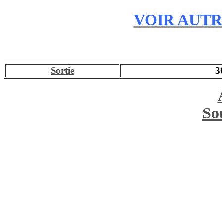
VOIR AUT
Sortie
3
Sou