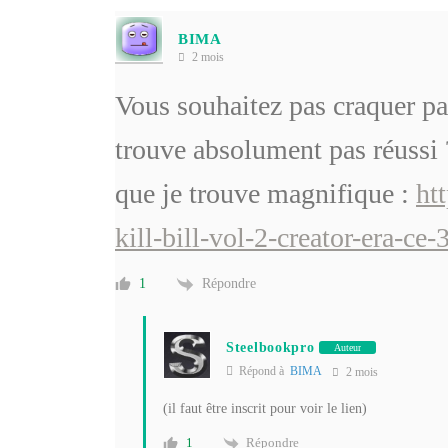
BIMA
2 mois
Vous souhaitez pas craquer p
trouve absolument pas réussi
que je trouve magnifique :
ht
kill-bill-vol-2-creator-era-
Répondre
1
Steelbookpro
Auteur
Répond à
BIMA
2 mois
(il faut être inscrit pour voir le lien)
Répondre
1