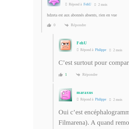
Répond à
FehU
2 mois
hdzeta est aux abonnés absents, rien en vue
Répondre
0
FehU
Répond à
Philippe
2 mois
C’est surtout pour compare
Répondre
1
maraxus
Répond à
Philippe
2 mois
Oui c’est encéphalogramm
Filmarena). A quand remon