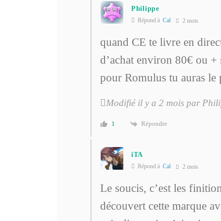
Philippe
Répond à
Cal
2 mois
quand CE te livre en direc
d’achat environ 80€ ou + 
pour Romulus tu auras le 
Modifié il y a 2 mois par Phil
Répondre
1
iTA
Répond à
Cal
2 mois
Le soucis, c’est les finitio
découvert cette marque ave