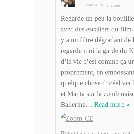
Répond à
Cal
2 mois
Regarde un peu la bouillie i
avec des escaliers du film
y a un filtre dégradant de 
regarde moi la garde du 
d’la vie c’est comme ça un
proprement, en embossant l
quelque chose d’iréel v
et Manta sur la combinais
Ballerina
…
Read more »
Modifié il y a 2 mois par iTA