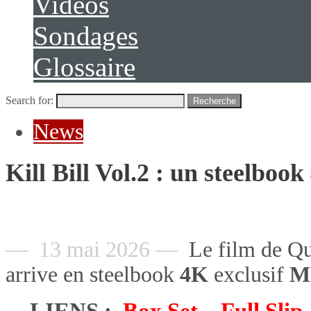
Vidéos
Sondages
Glossaire
Search for:
Recherche
News
Kill Bill Vol.2 : un steelbo
— 13 mai 2026 —
Le film de Qu
arrive en steelbook
4K
exclusif
M
LIENS :
Box Set
–
Full Slip