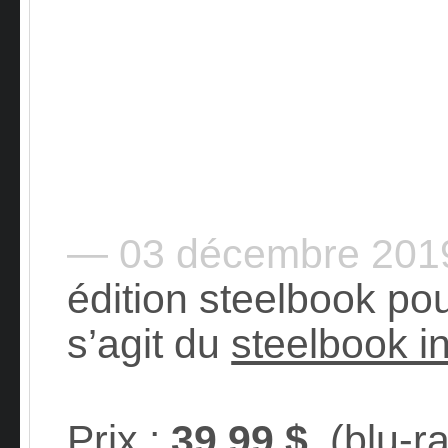
— 03 décembre 20
édition steelbook po
s’agit du
steelbook in
Prix
:
39,99 $
(blu-r