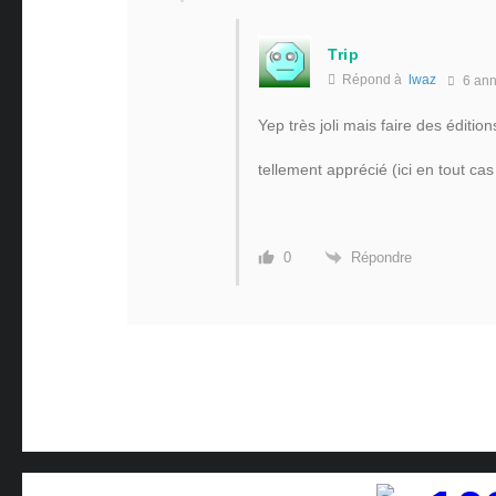
Trip
Répond à
lwaz
6 an
Yep très joli mais faire des éditi
tellement apprécié (ici en tout cas
Répondre
0