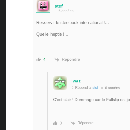
stef
6 années
Resservir le steelbook international !…
Quelle ineptie !…
Répondre
4
lwaz
Répond à
stef
6 années
C’est clair ! Dommage car le Fullslip est j
Répondre
0