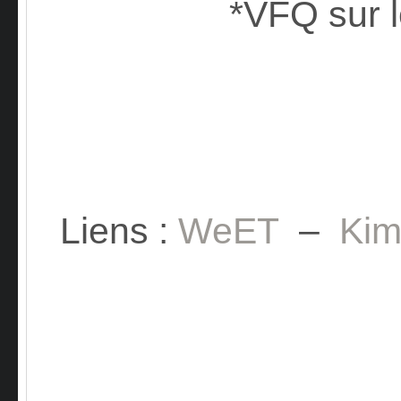
*VFQ sur 
Liens :
WeET
–
Ki