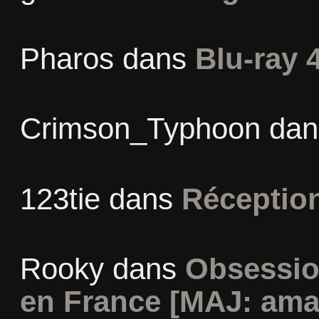
Pharos
dans
Blu-ray 
Crimson_Typhoon
da
123tie
dans
Réceptio
Rooky
dans
Obsessio
en France [MAJ: ama