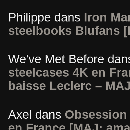
Philippe
dans
Iron Man
steelbooks Blufans [
We've Met Before
dan
steelcases 4K en Fr
baisse Leclerc – MAJ
Axel
dans
Obsession 
en France [MAJ: ama