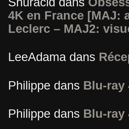
Shuracid
dans
Obsess
4K en France [MAJ: 
Leclerc – MAJ2: visu
LeeAdama
dans
Réce
Philippe
dans
Blu-ray 
Philippe
dans
Blu-ray 