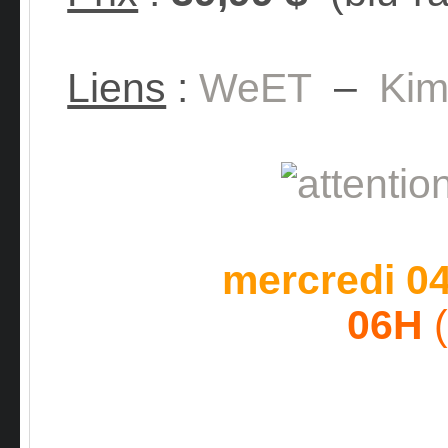
Liens
:
WeET
–
Ki
mercredi 0
06H