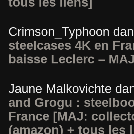
tous les liens]
Crimson_Typhoon
da
steelcases 4K en Fr
baisse Leclerc – MAJ
Jaune Malkovichte
da
and Grogu : steelboo
France [MAJ: collect
(amazon) + tous les l