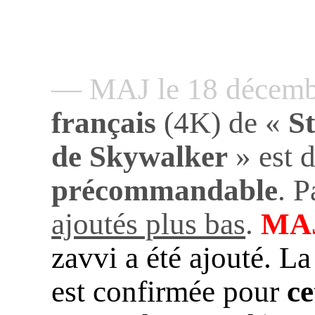
— MAJ le 18 décem
français
(4K) de «
S
de Skywalker
» est 
précommandable
. P
ajoutés plus bas
.
MAJ
zavvi a été ajouté. 
est confirmée pour
ce