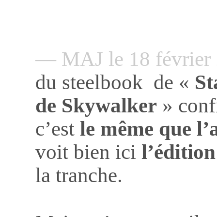
— MAJ le 18 févrie
du steelbook
de «
St
de Skywalker
» confi
c’est
le même que l’
voit bien ici
l’édition
la tranche.