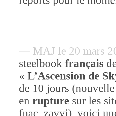
reports pour le momen
— MAJ le 20 mars 
steelbook
français
d
«
L’Ascension de S
de 10 jours (nouvelle 
en
rupture
sur les si
fnac, zavvi), voici un