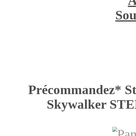
A
Sou
Précommandez* St
Skywalker S