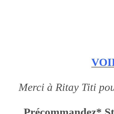
VOI
Merci à Ritay Titi po
Précommandez* St