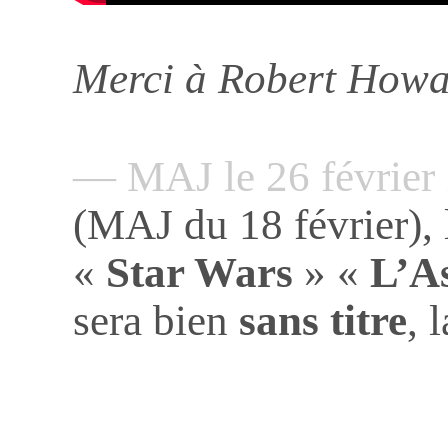
Merci à Robert Howar
— MAJ le 26 févrie
(MAJ du 18 février),
«
Star Wars
» «
L’A
sera bien
sans titre
, 