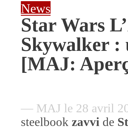
News
Star Wars L’
Skywalker : 
[MAJ: Aperç
— MAJ le 28 avril 
steelbook
zavvi
de
St