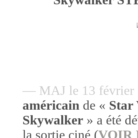
— MAJ le 13 févrie
américain
de «
Star
Skywalker
» a été dé
la sortie ciné (
VOIR