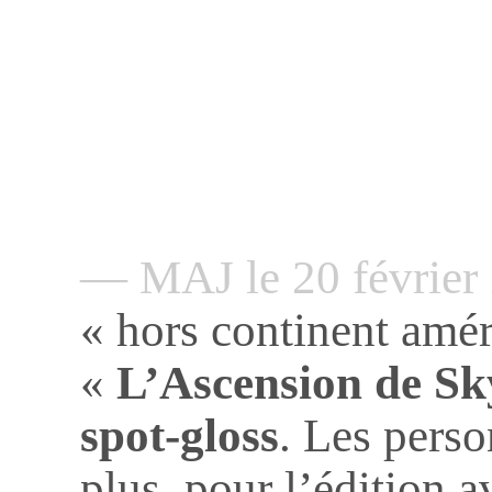
— MAJ le 20 févrie
« hors continent amé
«
L’Ascension de S
spot-gloss
. Les perso
plus, pour l’édition av