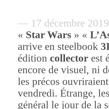
— 17 décembre 201
«
Star Wars
» «
L’A
arrive en steelbook
3
édition
collector
est 
encore de visuel, ni d
les précos ouvriraien
vendredi. Étrange, le
général le jour de la s