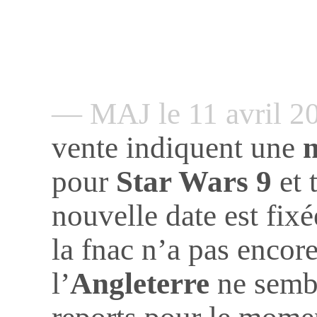
— MAJ le 11 avril 
vente indiquent une
n
pour
Star Wars 9
et 
nouvelle date est fix
la fnac n’a pas encor
l’
Angleterre
ne sembl