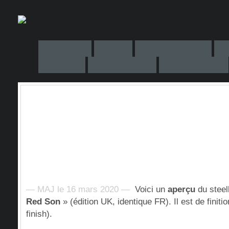
— MAJ le 16 mars 2020 —
Voici un
aperçu
du stee
Red Son
» (édition UK, identique FR). Il est de finiti
finish).