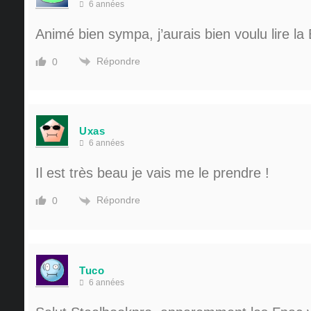
6 années
Animé bien sympa, j’aurais bien voulu lire la
Répondre
0
Uxas
6 années
Il est très beau je vais me le prendre !
Répondre
0
Tuco
6 années