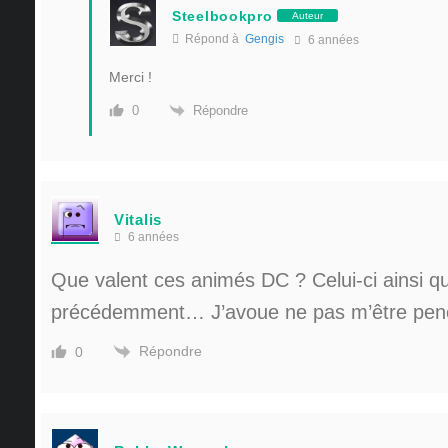
Steelbookpro
Auteur
Répond à
Gengis
6 années
Merci !
Répondre
0
Vitalis
6 années
Que valent ces animés DC ? Celui-ci ainsi qu
précédemment… J’avoue ne pas m’être pench
Répondre
0