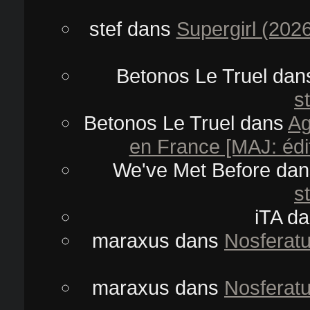
stef
dans
Supergirl (202
Betonos Le Truel
dan
s
Betonos Le Truel
dans
Ag
en France [MAJ: édit
We've Met Before
da
s
iTA
da
maraxus
dans
Nosferatu
maraxus
dans
Nosferatu