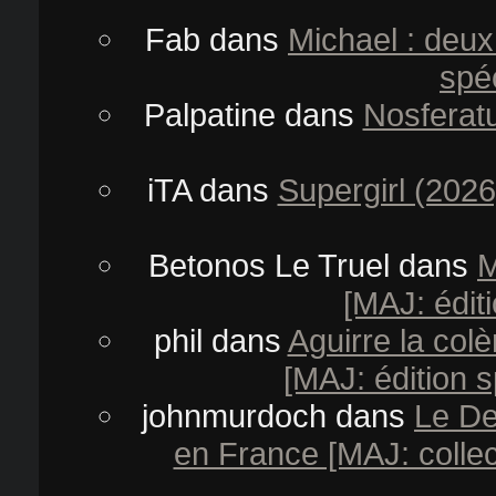
Fab
dans
Michael : deux
spéc
Palpatine
dans
Nosferatu
iTA
dans
Supergirl (2026
Betonos Le Truel
dans
M
[MAJ: éditi
phil
dans
Aguirre la col
[MAJ: édition s
johnmurdoch
dans
Le De
en France [MAJ: collect