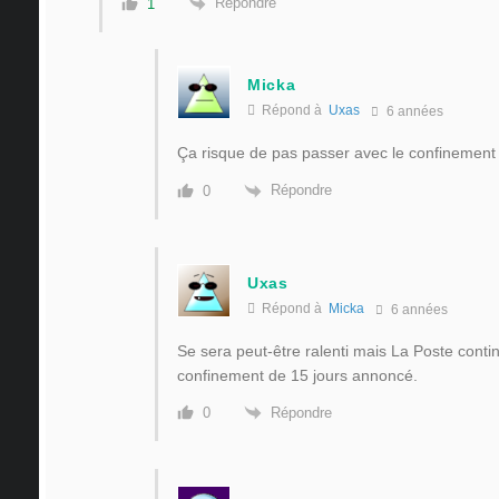
Répondre
1
Micka
Répond à
Uxas
6 années
Ça risque de pas passer avec le confinement 
Répondre
0
Uxas
Répond à
Micka
6 années
Se sera peut-être ralenti mais La Poste conti
confinement de 15 jours annoncé.
Répondre
0