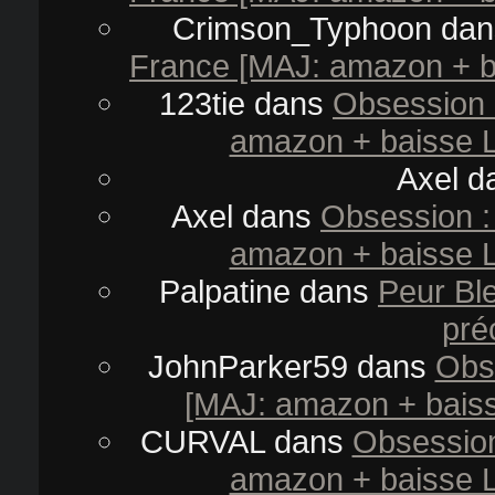
Crimson_Typhoon
da
France [MAJ: amazon + ba
123tie
dans
Obsession 
amazon + baisse L
Axel
d
Axel
dans
Obsession :
amazon + baisse L
Palpatine
dans
Peur Bl
pré
JohnParker59
dans
Obs
[MAJ: amazon + baiss
CURVAL
dans
Obsession
amazon + baisse L