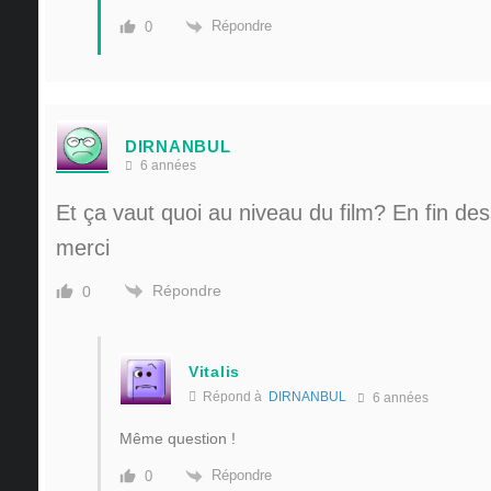
Répondre
0
DIRNANBUL
6 années
Et ça vaut quoi au niveau du film? En fin de
merci
Répondre
0
Vitalis
Répond à
DIRNANBUL
6 années
Même question !
Répondre
0