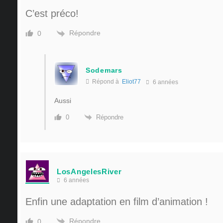
C’est préco!
Répondre
0
Sodemars
Répond à
Eliot77
6 années
Aussi
Répondre
0
LosAngelesRiver
6 années
Enfin une adaptation en film d’animation !
Répondre
0