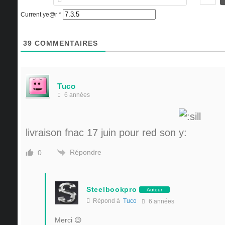
Current ye@r
*
39
COMMENTAIRES
Tuco
6 années
livraison fnac 17 juin pour red son
Répondre
0
Steelbookpro
Auteur
Répond à
Tuco
6 années
Merci 😉