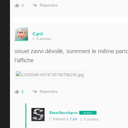
Répondre
0
Cyril
6 années
visuel zavvi dévoilé, surement le même parto
l’affiche
Répondre
1
Steelbookpro
Auteur
Répond à
Cyril
6 années