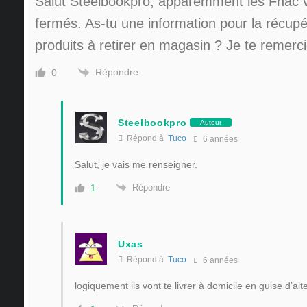
Salut Steelbookpro, apparemment les Fnac v
fermés. As-tu une information pour la récupé
produits à retirer en magasin ? Je te remerc
Répondre
0
Steelbookpro
Auteur
Répond à
Tuco
6 années
Salut, je vais me renseigner.
Répondre
1
Uxas
Répond à
Tuco
6 années
logiquement ils vont te livrer à domicile en guise d’alt