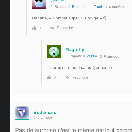
@stuv
Répond à
Betonos_Le_Truel
6 années
Hahaha, « Homme super, fils rouge » 🙂
Répondre
0
Magnifly
Répond à
@stuv
6 années
T’auras surement ça au Québec x)
Répondre
0
Sodemars
6 années
Pas de surprise c’est le même partout comm