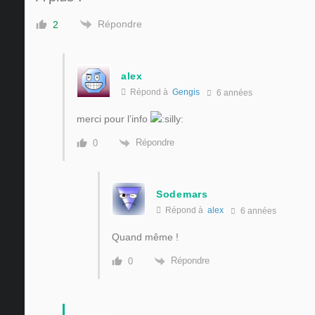
Répondre
2
alex
Répond à
Gengis
6 années
merci pour l’info
Répondre
0
Sodemars
Répond à
alex
6 années
Quand même !
Répondre
0