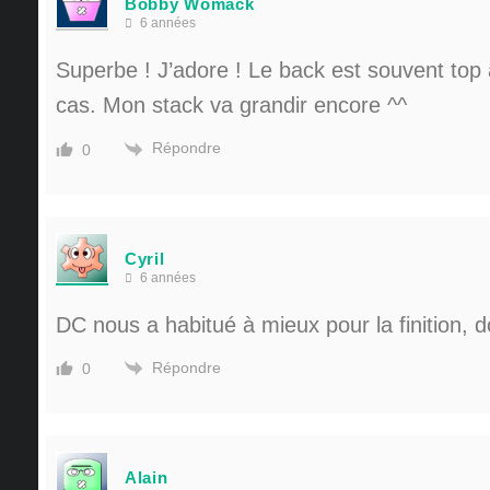
Bobby Womack
6 années
Superbe ! J’adore ! Le back est souvent top a
cas. Mon stack va grandir encore ^^
Répondre
0
Cyril
6 années
DC nous a habitué à mieux pour la finition,
Répondre
0
Alain