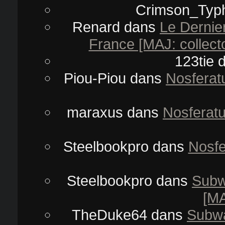
Crimson_Typ
Renard
dans
Le Dernie
France [MAJ: collector
123tie
d
Piou-Piou
dans
Nosferatu
maraxus
dans
Nosferatu
Steelbookpro
dans
Nosfe
Steelbookpro
dans
Subw
[MA
TheDuke64
dans
Subwa