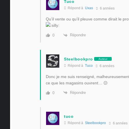
Tuco
Répond à
Uxas
6 années
Qu’il vente ou qu’il pleuve comme dirait le pr
Répondre
0
Steelbookpro
Auteur
Répond à
Tuco
6 années
Donc je me suis renseigné, malheureusement l
ce que les magasins ouvrent… 😕
Répondre
0
tuco
Répond à
Steelbookpro
6 années