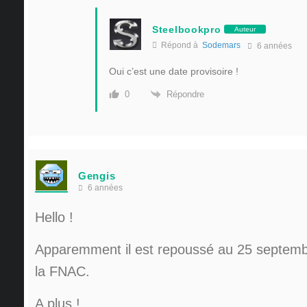
Steelbookpro
Auteur
Répond à
Sodemars
6 années
Oui c’est une date provisoire !
Répondre
0
Gengis
6 années
Hello !
Apparemment il est repoussé au 25 septemb
la FNAC.
A plus !