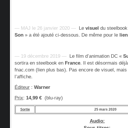
— MAJ le 26 janvier 2020 —
Le
visuel
du steelbook
Son
» a été ajouté ci-dessous. De même pour le
lie
— 19 décembre 2019 —
Le film d’animation DC «
S
sortira en steelbook en
France
. Il est désormais dé
fnac.com (lien plus bas). Pas encore de visuel, mais 
l’affiche.
Éditeur
:
Warner
Prix
:
14,99 €
(blu-ray)
Sortie
25 mars 2020
Audio:
Sous-titres
: