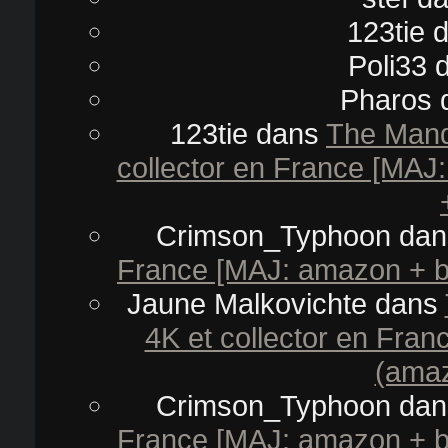
123tie
d
Poli33
d
Pharos
123tie
dans
The Mand
collector en France [MAJ:
Crimson_Typhoon
da
France [MAJ: amazon + ba
Jaune Malkovichte
dans
4K et collector en Fran
(amaz
Crimson_Typhoon
da
France [MAJ: amazon + ba