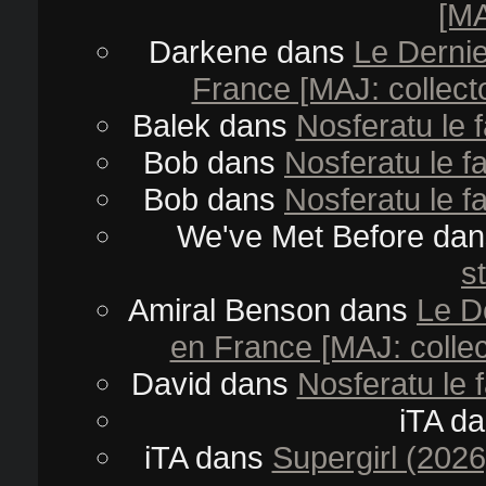
[MA
Darkene
dans
Le Dernie
France [MAJ: collector
Balek
dans
Nosferatu le 
Bob
dans
Nosferatu le f
Bob
dans
Nosferatu le f
We've Met Before
da
s
Amiral Benson
dans
Le D
en France [MAJ: collect
David
dans
Nosferatu le 
iTA
da
iTA
dans
Supergirl (2026