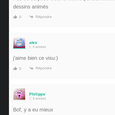
dessins animés
Répondre
0
alex
6 années
j’aime bien ce visu:)
Répondre
0
Philippe
6 années
Bof, y a eu mieux