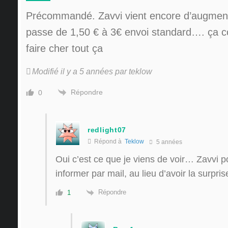
Précommandé. Zavvi vient encore d’augment
passe de 1,50 € à 3€ envoi standard…. ça
faire cher tout ça
Modifié il y a 5 années par teklow
Répondre
0
redlight07
Répond à
Teklow
5 années
Oui c’est ce que je viens de voir… Zavvi p
informer par mail, au lieu d’avoir la surpri
Répondre
1