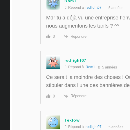
Rom1
Répond à
redlight07
5 années
Mdr tu a déjà vu une entreprise t’en
nous augmentons les tarifs ? ^^
Répondre
0
redlight07
Répond à
Rom1
5 années
Ce serait la moindre des choses ! O
stipuler dans l’une des bannières de 
Répondre
0
Teklow
Répond à
redlight07
5 années