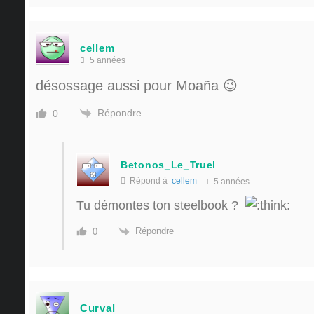
cellem
5 années
désossage aussi pour Moaña 😉
Répondre
0
Betonos_Le_Truel
Répond à
cellem
5 années
Tu démontes ton steelbook ?
Répondre
0
Curval