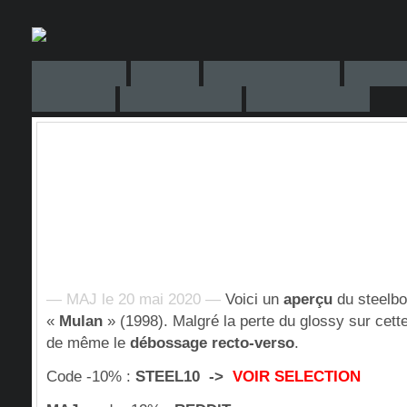
— MAJ le 20 mai 2020 —
Voici un
aperçu
du steelb
«
Mulan
» (1998). Malgré la perte du glossy sur cette
de même le
débossage recto-verso
.
Code -10% :
STEEL10 ->
VOIR SELECTION