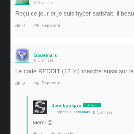
5 années
Reçu ce jour et je suis hyper satisfait, il bea
Répondre
0
Sodemars
5 années
Le code REDDIT (12 %) marche aussi sur le
Répondre
0
Steelbookpro
Auteur
Répond à
Sodemars
5 années
Merci 😉
Répondre
0