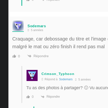
Sodemars
5 années
Craquage, car debossage du titre et l’image 
malgré le mat ou zéro finish il rend pas mal
Répondre
0
Crimson_Typhoon
Répond à
Sodemars
5 années
Tu as des photos à partager? 🙂 Vu aucun
Répondre
0