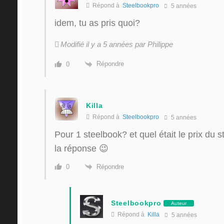
Répond à
Steelbookpro
5 années
idem, tu as pris quoi?
Modifié il y a 5 années par Philippe
Répondre
0
Killa
Répond à
Steelbookpro
5 années
Pour 1 steelbook? et quel était le prix du 
la réponse 😉
Répondre
0
Steelbookpro
Auteur
Répond à
Killa
5 années