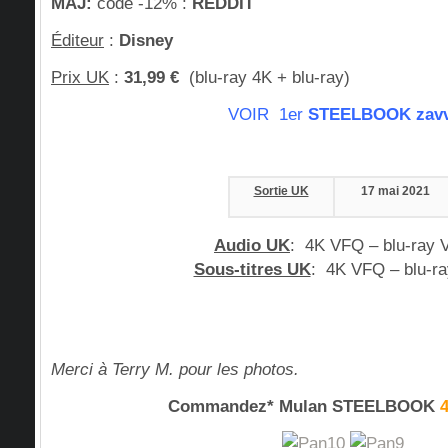
MAJ:
code -12% :
REDDIT
Éditeur
:
Disney
Prix UK
:
31,99 €
(blu-ray 4K + blu-ray)
VOIR 1er
STEELBOOK zavv
Sortie UK
17 mai 2021
Audio UK
:
4K VFQ – blu-ray 
Sous-titres UK
:
4K VFQ – blu-r
Merci à Terry M. pour les photos.
Commandez* Mulan STEELBOOK