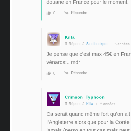
douane en France pour le moment.
Répondre
0
Killa
Répond à
Steelbookpro
5 années
Je pense que c’est max 45€ en Fran
vénards:.. mdr
Répondre
0
Crimson_Typhoon
Répond à
Killa
5 années
Ca serait quand même fort qu’on ait
l’Angleterre alors que pour la Coré
jamais (perso en tout cas mais peut 