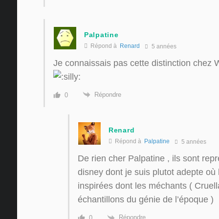
Palpatine
Répond à
Renard
5 années
Je connaissais pas cette distinction chez 
Répondre
0
Renard
Répond à
Palpatine
5 années
De rien cher Palpatine , ils sont repr
disney dont je suis plutot adepte où 
inspirées dont les méchants ( Cruell
échantillons du génie de l’époque )
Répondre
0