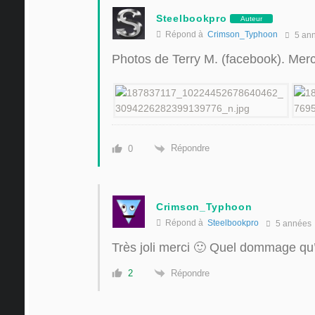
Steelbookpro
Auteur
Répond à
Crimson_Typhoon
5 an
Photos de Terry M. (facebook). Mer
Répondre
0
Crimson_Typhoon
Répond à
Steelbookpro
5 années
Très joli merci 🙂 Quel dommage qu’
Répondre
2