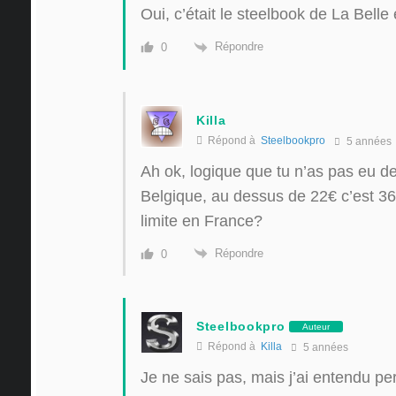
Oui, c’était le steelbook de La Belle 
Répondre
0
Killa
Répond à
Steelbookpro
5 années
Ah ok, logique que tu n’as pas eu d
Belgique, au dessus de 22€ c’est 36€
limite en France?
Répondre
0
Steelbookpro
Auteur
Répond à
Killa
5 années
Je ne sais pas, mais j’ai entendu p