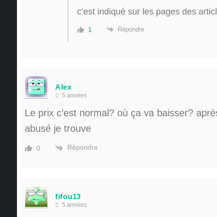
c’est indiqué sur les pages des arti
Répondre
1
Alex
5 années
Le prix c’est normal? où ça va baisser? après 
abusé je trouve
Répondre
0
fifou13
5 années