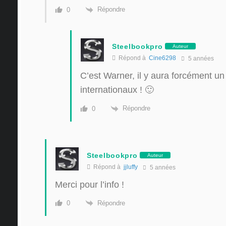
Répondre
0
Steelbookpro
Auteur
Répond à
Cine6298
5 années
C’est Warner, il y aura forcément u
internationaux ! 🙂
Répondre
0
Steelbookpro
Auteur
Répond à
jjluffy
5 années
Merci pour l’info !
Répondre
0