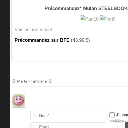
Précommandez* Mulan STEELBOO
Voir ancien visuel
Précommandez sur BFE
(43,99 $)
Me tenir informé
Nom*
J'accep
confidential
Email