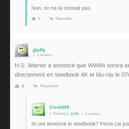
Non, on ne la connait pas.
Répondre
0
jjluffy
5 années
H.S: Warner a annoncé que WW84 sortira e
directement en steelbook 4K et blu-ray le 07
Répondre
3
Cine6298
Répond à
jjluffy
5 années
Ils ont annoncé le steelbook? Perso j’ai jus