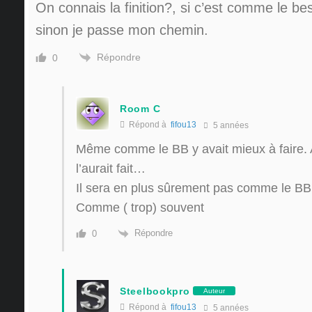
On connais la finition?, si c’est comme le be
sinon je passe mon chemin.
Répondre
0
Room C
Répond à
fifou13
5 années
Même comme le BB y avait mieux à faire.
l’aurait fait…
Il sera en plus sûrement pas comme le BB 
Comme ( trop) souvent
Répondre
0
Steelbookpro
Auteur
Répond à
fifou13
5 années