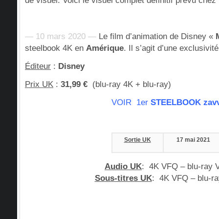
de visuel. Voici le visuel complet définitif prévu chez
— 10 mars 2020 —
Le film d’animation de Disney «
steelbook 4K en
Amérique
. Il s’agit d’une exclusivit
Éditeur
:
Disney
Prix UK
:
31,99 €
(blu-ray 4K + blu-ray)
VOIR 1er
STEELBOOK zavv
Sortie UK
17 mai 2021
Audio UK
:
4K VFQ – blu-ray 
Sous-titres UK
:
4K VFQ – blu-r