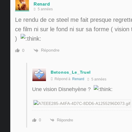
Renard
5 années
Le rendu de ce steel me fait presque regrett
ce film ni sur le fond ni sur sa forme ( visio
)
Répondre
0
Betonos_Le_Truel
Répond à
Renard
5 années
Une vision Disnehyène ?
Répondre
0