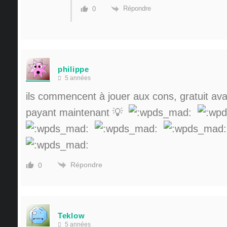
Répondre
0
philippe
5 années
ils commencent à jouer aux cons, gratuit av
payant maintenant
💡
Répondre
0
Teklow
5 années