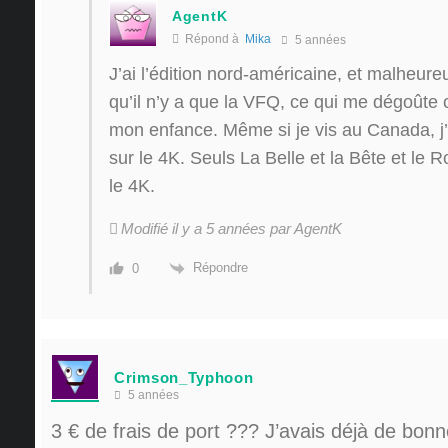
AgentK
Répond à
Mika
5 années
J’ai l’édition nord-américaine, et malheur
qu’il n’y a que la VFQ, ce qui me dégoûte 
mon enfance. Même si je vis au Canada, j
sur le 4K. Seuls La Belle et la Bête et le R
le 4K.
Modifié il y a 5 années par AgentK
Répondre
0
Crimson_Typhoon
5 années
3 € de frais de port ??? J’avais déjà de bon