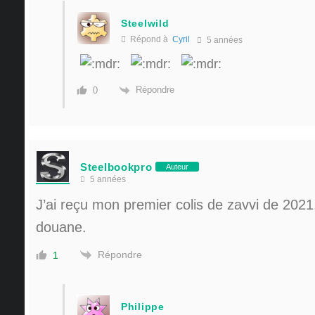
Steelwild
Répond à
Cyril
5 années
Répondre
0
Steelbookpro
Auteur
5 années
J’ai reçu mon premier colis de zavvi de 2021
douane.
Répondre
1
Philippe