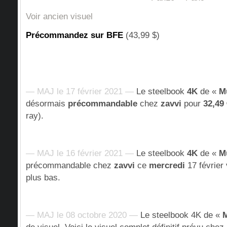
Voir ancien visuel
Précommandez sur BFE
(43,99 $)
— MAJ le 17 février 2021 —
Le steelbook
4K
de «
M
désormais
précommandable
chez
zavvi
pour
32,49 
ray).
— MAJ le 16 février 2021 —
Le steelbook
4K
de «
M
précommandable chez
zavvi
ce
mercredi
17 février
plus bas.
— MAJ le 08 octobre 2020 —
Le steelbook 4K de «