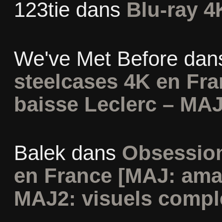
123tie
dans
Blu-ray 4
We've Met Before
dan
steelcases 4K en Fr
baisse Leclerc – MAJ
Balek
dans
Obsession
en France [MAJ: ama
MAJ2: visuels compl