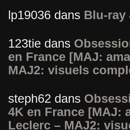
lp19036
dans
Blu-ray 
123tie
dans
Obsession
en France [MAJ: ama
MAJ2: visuels compl
steph62
dans
Obsessi
4K en France [MAJ: 
Leclerc – MAJ2: visu