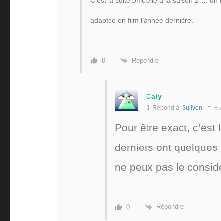
C’est la suite officielle à la saison 2….
adaptée en film l’année dernière.
Répondre
0
Caly
Répond à
Suliven
6 
Pour être exact, c’est 
derniers ont quelques 
ne peux pas le consid
Répondre
0