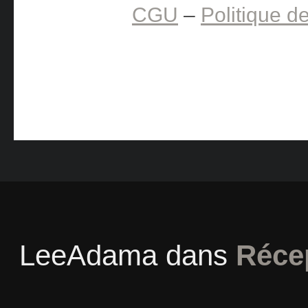
CGU
–
Politique de
LeeAdama
dans
Réce