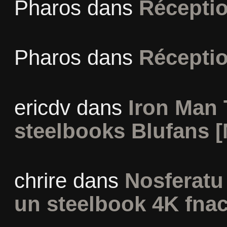
Pharos
dans
Récepti
Pharos
dans
Récepti
ericdv
dans
Iron Man 
steelbooks Blufans [
chrire
dans
Nosferatu 
un steelbook 4K fna