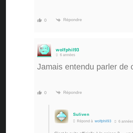
Répondre
0
wolfphil93
6 années
Jamais entendu parler de c
Répondre
0
Suliven
Répond à
wolfphil93
6 année