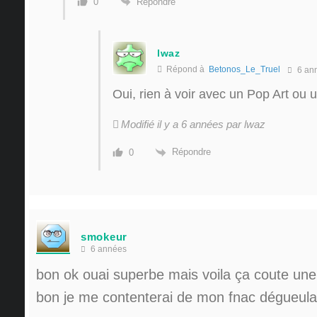
Répondre
0
lwaz
Répond à
Betonos_Le_Truel
6 an
Oui, rien à voir avec un Pop Art o
Modifié il y a 6 années par lwaz
Répondre
0
smokeur
6 années
bon ok ouai superbe mais voila ça coute une 
bon je me contenterai de mon fnac dégueula