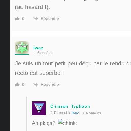
(au hasard !).
Répondre
0
lwaz
6 années
Je suis un tout petit peu déçu par le rendu d
recto est superbe !
Répondre
0
Crimson_Typhoon
Répond à
lwaz
6 années
Ah pk ça?