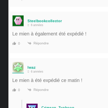
Steelbookcollector
6 années
Le mien à également été expédié !
Répondre
0
lwaz
6 années
Le mien à été expédié ce matin !
Répondre
0
Crimson_Typhoon