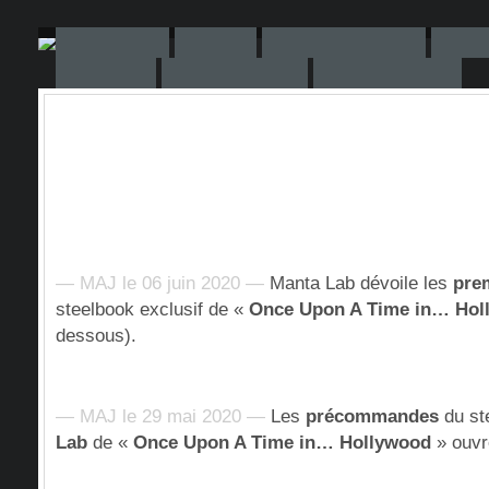
— MAJ le 06 juin 2020 —
Manta Lab dévoile les
pre
steelbook exclusif de «
Once Upon A Time in… Hol
dessous).
— MAJ le 29 mai 2020 —
Les
précommandes
du st
Lab
de «
Once Upon A Time in… Hollywood
» ouvr