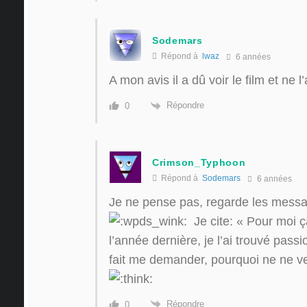
Sodemars
Répond à
lwaz
6 années
A mon avis il a dû voir le film et ne 
Répondre
0
Crimson_Typhoon
Répond à
Sodemars
6 années
Je ne pense pas, regarde les mess
Je cite: «
Pour moi ç
l’année dernière, je l’ai trouvé pas
fait me demander, pourquoi ne ne v
Répondre
0