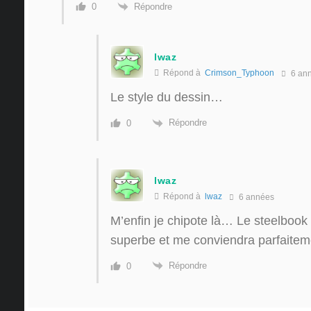
Répondre
0
lwaz
Répond à
Crimson_Typhoon
6 an
Le style du dessin…
Répondre
0
lwaz
Répond à
lwaz
6 années
M’enfin je chipote là… Le steelboo
superbe et me conviendra parfaitem
Répondre
0