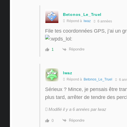
Betonos_Le_Truel
Répond à
lwaz
6 années
File tes coordonnées GPS, j’ai un gr
Répondre
1
lwaz
Répond à
Betonos_Le_Truel
6 an
Sérieux ? Mince, je pensais être tra
plus tard, arrêter de tendre des perc
Modifié il y a 6 années par lwaz
Répondre
0