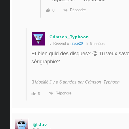
Répondre
0
Crimson_Typhoon
Répond à
jayce20
6 années
Et bien quid des disques? 😉 Tu veux savoi
sérigraphie?
Modifié il y a 6 années par Crimson_Typhoon
Répondre
0
@stuv