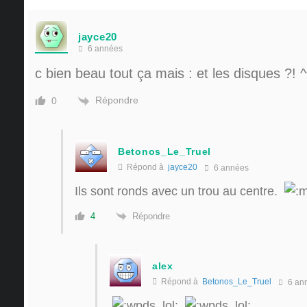
jayce20
6 années
c bien beau tout ça mais : et les disques ?! ^
Répondre
0
Betonos_Le_Truel
Répond à
jayce20
6 années
Ils sont ronds avec un trou au centre.
Répondre
4
alex
Répond à
Betonos_Le_Truel
6 an