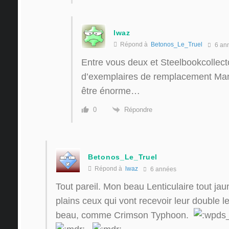
lwaz
Répond à
Betonos_Le_Truel
6 an
Entre vous deux et Steelbookcollec
d’exemplaires de remplacement Mant
être énorme…
Répondre
0
Betonos_Le_Truel
Répond à
lwaz
6 années
Tout pareil. Mon beau Lenticulaire tout jau
plains ceux qui vont recevoir leur double le
beau, comme Crimson Typhoon.