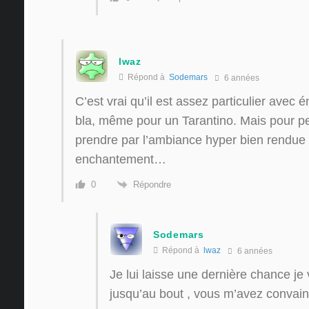
lwaz
Répond à
Sodemars
6 années
C’est vrai qu’il est assez particulier avec
bla, même pour un Tarantino. Mais pour pe
prendre par l’ambiance hyper bien rendue d
enchantement…
Répondre
0
Sodemars
Répond à
lwaz
6 années
Je lui laisse une dernière chance je 
jusqu’au bout , vous m’avez convai