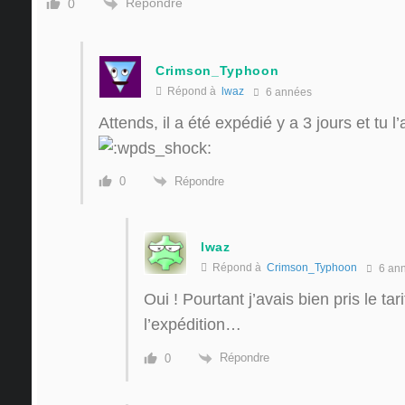
Répondre
0
Crimson_Typhoon
Répond à
lwaz
6 années
Attends, il a été expédié y a 3 jours et tu 
Répondre
0
lwaz
Répond à
Crimson_Typhoon
6 an
Oui ! Pourtant j’avais bien pris le ta
l’expédition…
Répondre
0