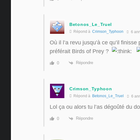
Betonos_Le_Truel
Répond à
Crimson_Typhoon
6 an
Où il l’a revu jusqu’à ce qu’il finiss
préférait Birds of Prey ?
Répondre
0
Crimson_Typhoon
Répond à
Betonos_Le_Truel
6 an
Lol ça ou alors tu l’as dégoûté du do
Répondre
0