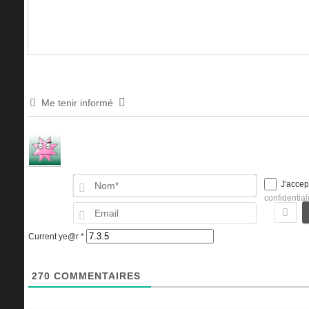
Me tenir informé
Nom*
J'accep
confidential
Email
Current ye@r
*
270
COMMENTAIRES