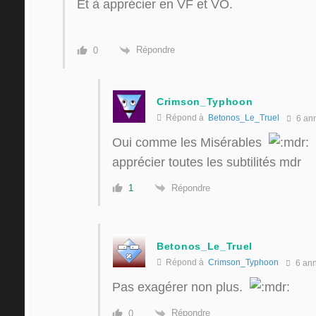
Et à apprécier en VF et VO.
Répondre
0
Crimson_Typhoon
Répond à
Betonos_Le_Truel
6 an
Oui comme les Misérables
apprécier toutes les subtilités mdr
Répondre
1
Betonos_Le_Truel
Répond à
Crimson_Typhoon
6 an
Pas exagérer non plus.
Répondre
0