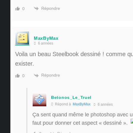
Répondre
0
MaxByMax
6 années
Voila un beau Steelbook dessiné ! comme qu
exister.
Répondre
0
Betonos_Le_Truel
Répond à
MaxByMax
6 années
Ça sent quand même le photoshop avec un 
faut pour donner cet aspect « dessiné ».