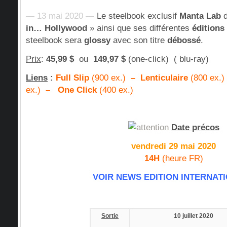
— 13 mai 2020 —
Le steelbook exclusif
Manta Lab
d
in… Hollywood
» ainsi que ses différentes
éditions
steelbook sera
glossy
avec son titre
débossé
.
Prix
:
45,99 $
ou
149,97 $
(one-click) ( blu-ray)
Liens
:
Full Slip
(900 ex.)
–
Lenticulaire
(800 ex.)
ex.)
–
One Click
(400 ex.)
Date précos
vendredi 29 mai 2020
14H
(heure FR)
VOIR NEWS EDITION INTERNAT
Sortie
10 juillet 2020