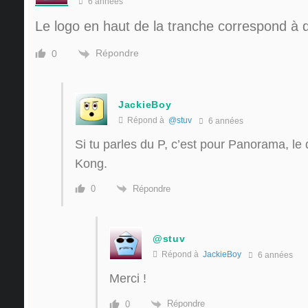
6 années
Le logo en haut de la tranche correspond à 
Répondre
0
JackieBoy
Répond à
@stuv
6 années
Si tu parles du P, c’est pour Panorama, le 
Kong.
Répondre
0
@stuv
Répond à
JackieBoy
6 années
Merci !
Répondre
0