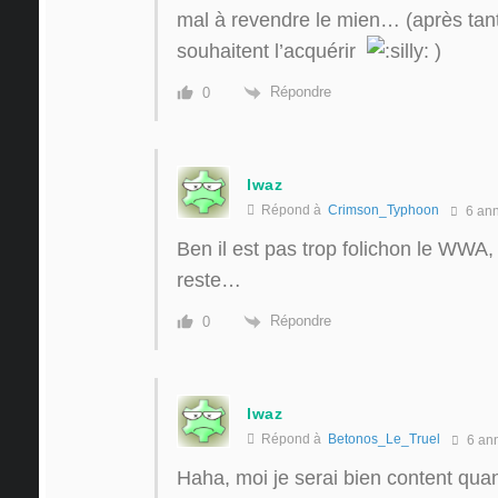
mal à revendre le mien… (après tan
souhaitent l’acquérir
)
Répondre
0
lwaz
Répond à
Crimson_Typhoon
6 an
Ben il est pas trop folichon le WWA,
reste…
Répondre
0
lwaz
Répond à
Betonos_Le_Truel
6 an
Haha, moi je serai bien content quand