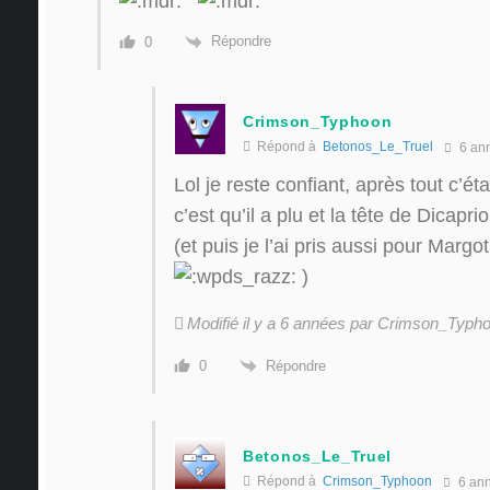
Répondre
0
Crimson_Typhoon
Répond à
Betonos_Le_Truel
6 an
Lol je reste confiant, après tout c’ét
c’est qu’il a plu et la tête de Dicapr
(et puis je l’ai pris aussi pour Marg
)
Modifié il y a 6 années par Crimson_Typh
Répondre
0
Betonos_Le_Truel
Répond à
Crimson_Typhoon
6 an