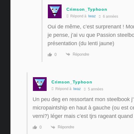
Crimson_Typhoon
Répond à
lwaz
6 années
Oui de même, c’est surprenant ! Mon
je pense, j’ai vu que Passion steelbo
présentation (du lenti jaune)
Répondre
0
Crimson_Typhoon
Répond à
lwaz
5 années
Un peu deg en ressortant mon steelbook j’
micropaintship en haut à gauche (ou est c
verni?) léger mais c’est tjrs rageant quand 
Répondre
0