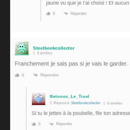
jaune vu que je l’ai choisi ! Et aucu
Répondre
0
Steelbookcollector
6 années
Franchement je sais pas si je vais le garder. 
Répondre
0
Betonos_Le_Truel
Répond à
Steelbookcollector
6 années
Si tu le jettes à la poubelle, file ton adress
Répondre
0