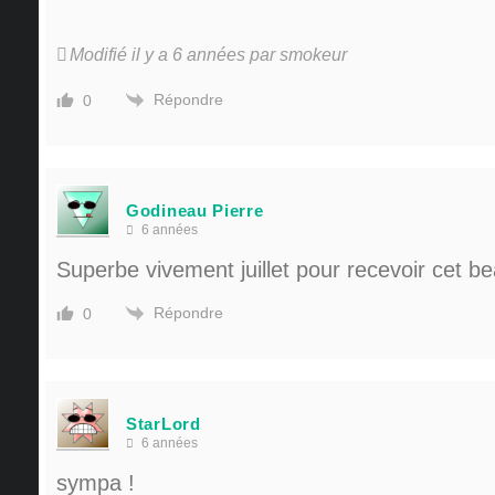
Modifié il y a 6 années par smokeur
Répondre
0
Godineau Pierre
6 années
Superbe vivement juillet pour recevoir cet be
Répondre
0
StarLord
6 années
sympa !