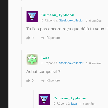
Crimson_Typhoon
Répond à
Steelbookcollector
6 années
Tu l’as pas encore reçu que déjà tu veux t
Répondre
0
lwaz
Répond à
Steelbookcollector
6 années
Achat compulsif ?
Répondre
0
Crimson_Typhoon
Répond à
lwaz
6 années