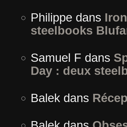
Philippe
dans
Iron
steelbooks Blufa
Samuel F
dans
Sp
Day : deux steel
Balek
dans
Récep
Balek
dans
Obses