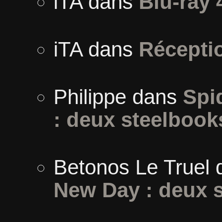
iTA
dans
Blu-ray 
iTA
dans
Récepti
Philippe
dans
Spi
: deux steelbook
Betonos Le Truel
New Day : deux 