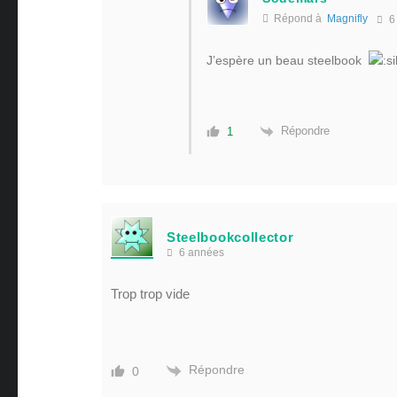
Répond à
Magnifly
6
J’espère un beau steelbook
Répondre
1
Steelbookcollector
6 années
Trop trop vide
Répondre
0