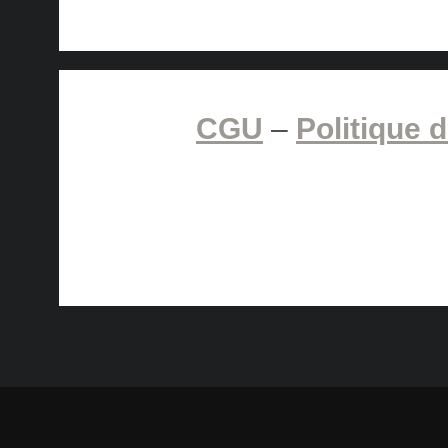
CGU
–
Politique d