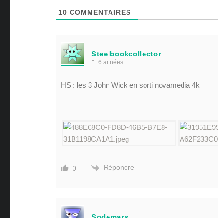
10
COMMENTAIRES
Steelbookcollector
6 années
HS : les 3 John Wick en sorti novamedia 4k
Répondre
0
Sodemars