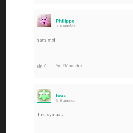
Philippe
6 années
sans moi
Répondre
0
lwaz
6 années
Très sympa…