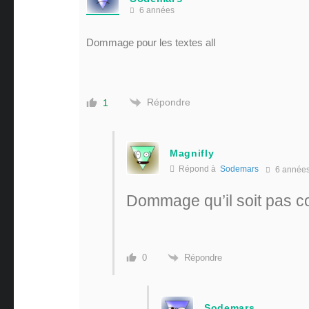
6 années
Dommage pour les textes all
Répondre
1
Magnifly
Répond à
Sodemars
6 année
Dommage qu’il soit pas c
Répondre
0
Sodemars