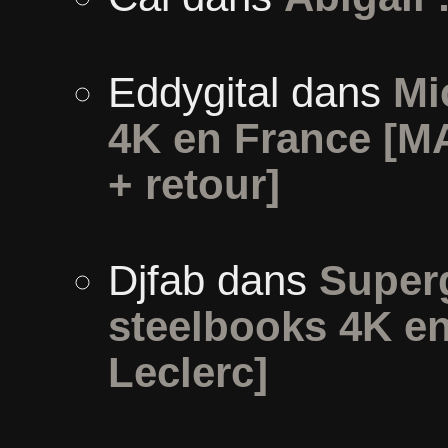
Eddygital
dans
Mi
4K en France [MA
+ retour]
Djfab
dans
Superg
steelbooks 4K en
Leclerc]