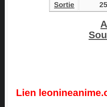
Sortie
25
A
Sou
Lien leonineanime