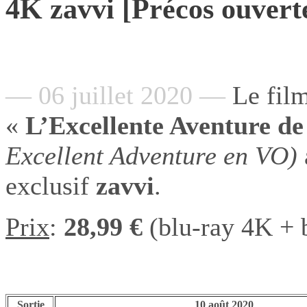
4K zavvi [Précos ouvert
— 06 juillet 2020 —
Le fil
«
L’Excellente Aventure de 
Excellent Adventure en VO)
exclusif
zavvi
.
Prix
:
28,99 €
(blu-ray 4K + 
Sortie
10 août 2020