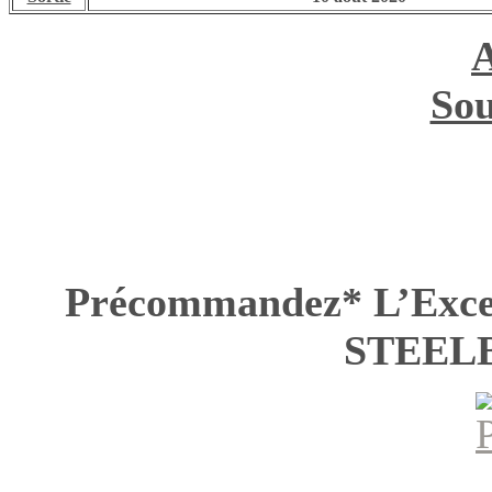
Sou
Précommandez* L’Excell
STEELB