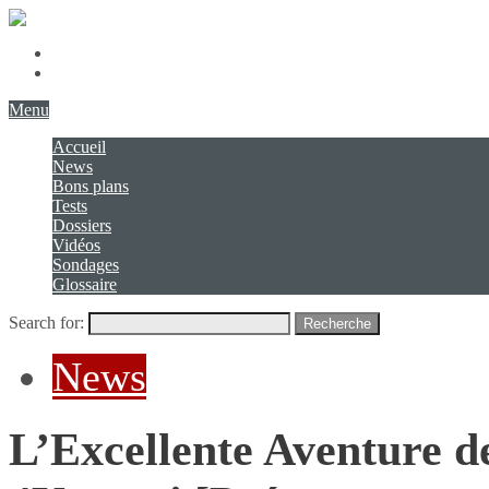
Présentation
Contact
Menu
Accueil
News
Bons plans
Tests
Dossiers
Vidéos
Sondages
Glossaire
Search for:
Recherche
News
L’Excellente Aventure de